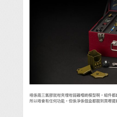
唔係兩三舊膠就咁夾埋咁弱雞嗰啲模型啊，組件都超
所以唔會有任何功能，但係淨係個盒都靚到買嚟擺