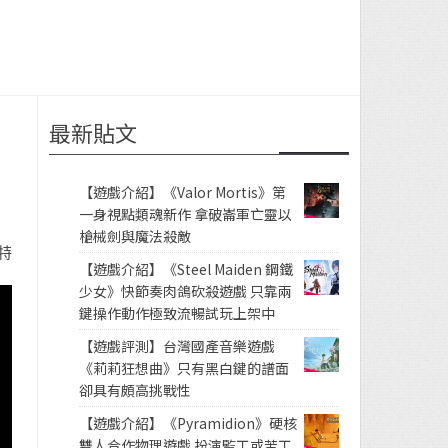
最新貼文
【遊戲介紹】《Valor Mortis》第
一身視點類魂新作 拿破崙軍亡靈以
槍械劍與魔法殺敵
特
【遊戲介紹】《Steel Maiden 鋼鐵
少女》快節奏肉鴿砍殺遊戲 只靠兩
鍵操作動作極致流暢試玩上架中
【遊戲評測】台灣國產音樂遊戲
《莉莉狂想曲》只有黑白鍵的譜面
卻具有頗高挑戰性
【遊戲介紹】《Pyramidion》硬核
雙人合作物理遊戲 扮演監工或苦工