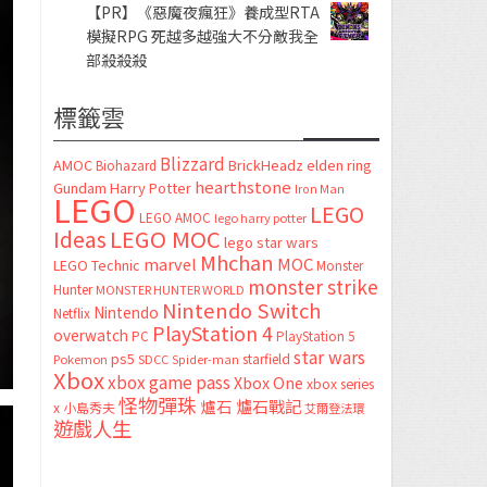
【PR】《惡魔夜瘋狂》養成型RTA
模擬RPG 死越多越強大不分敵我全
部殺殺殺
標籤雲
Blizzard
AMOC
BrickHeadz
elden ring
Biohazard
hearthstone
Gundam
Harry Potter
Iron Man
LEGO
LEGO
LEGO AMOC
lego harry potter
LEGO MOC
Ideas
lego star wars
Mhchan
marvel
MOC
LEGO Technic
Monster
monster strike
Hunter
MONSTER HUNTER WORLD
Nintendo Switch
Nintendo
Netflix
PlayStation 4
overwatch
PC
PlayStation 5
star wars
ps5
starfield
Pokemon
SDCC
Spider-man
Xbox
xbox game pass
Xbox One
xbox series
怪物彈珠
爐石
爐石戰記
x
小島秀夫
艾爾登法環
遊戲人生