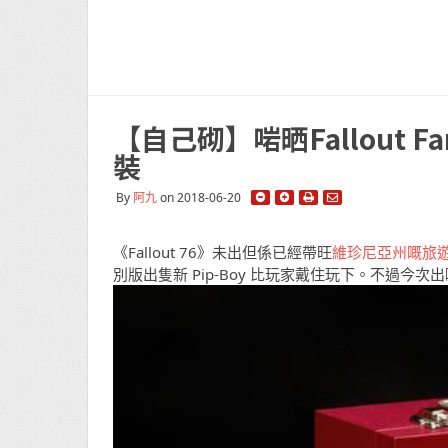
【自己砌】啱晒Fallout Fans
裝
By
阿九
on 2018-06-20
《Fallout 76》未出但係已經帶旺
維珍尼亞州嘅旅
別版出隻新 Pip-Boy 比玩家戴住玩下。不過