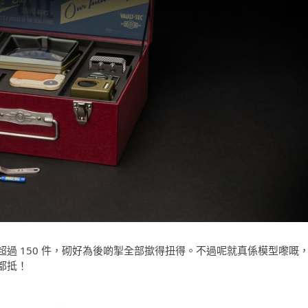
過 150 件，砌好為後啲掣全部撳得扭得。不過呢就真係模型嚟嘅
都抵！