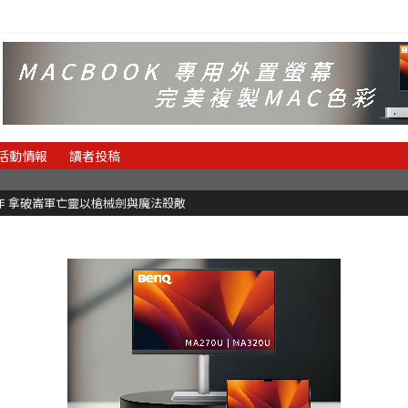
活動情報
讀者投稿
魂新作 拿破崙軍亡靈以槍械劍與魔法殺敵