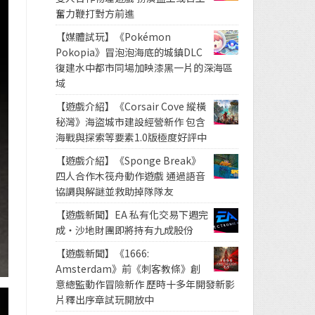
奮力鞭打對方前進
【媒體試玩】《Pokémon
Pokopia》冒泡泡海底的城鎮DLC
復建水中都市同場加映漆黑一片的深海區
域
【遊戲介紹】《Corsair Cove 縱橫
秘灣》海盜城市建設經營新作 包含
海戰與探索等要素1.0版極度好評中
【遊戲介紹】《Sponge Break》
四人合作木筏舟動作遊戲 通過語音
協調與解謎並救助掉隊隊友
【遊戲新聞】EA 私有化交易下週完
成・沙地財團即將持有九成股份
【遊戲新聞】《1666:
Amsterdam》前《刺客教條》創
意總監動作冒險新作 歷時十多年開發新影
片釋出序章試玩開放中