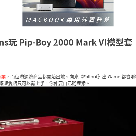
玩 Pip-Boy 2000 Mark VI模型套
遊業
，而佢啲週邊商品都開始出爐。向來《Fallout》出 Game 都會喺
今次出嘅呢隻唔只可以戴上手，你仲要自己砌埋添。