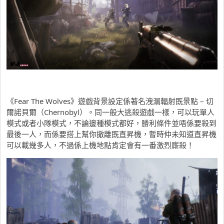
《Fear The Wolves》遊戲背景設定係著名洩漏輻射既景點 – 切
爾諾貝爾（Chernobyl）。同一般大逃殺遊戲一樣，可以玩單人
模式或者小隊模式，不論邊種模式都好，勝利條件並唔係要殺到
最後一人，而係要搭上幫你撤離既直昇機，暫時仲未知道直昇機
可以載幾多人，不過係上機地點肯定會有一番激烈廝殺！