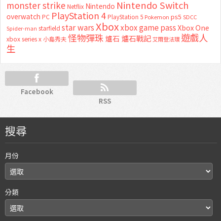
Nintendo Switch
monster strike
Nintendo
Netflix
PlayStation 4
overwatch
ps5
PC
PlayStation 5
Pokemon
SDCC
Xbox
star wars
xbox game pass
Xbox One
starfield
Spider-man
怪物彈珠
遊戲人
爐石
爐石戰記
xbox series x
小島秀夫
艾爾登法環
生
Facebook
RSS
搜尋
月份
分類