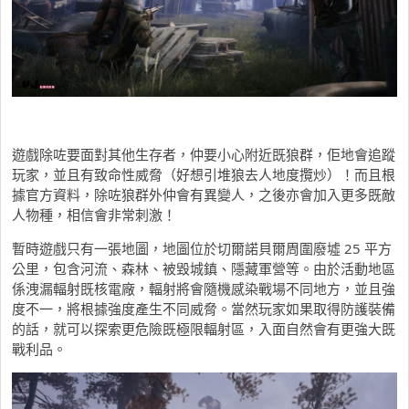
遊戲除咗要面對其他生存者，仲要小心附近既狼群，佢地會追蹤
玩家，並且有致命性威脅（好想引堆狼去人地度攬炒）！而且根
據官方資料，除咗狼群外仲會有異變人，之後亦會加入更多既敵
人物種，相信會非常刺激！
暫時遊戲只有一張地圖，地圖位於切爾諾貝爾周圍廢墟 25 平方
公里，包含河流、森林、被毀城鎮、隱藏軍營等。由於活動地區
係洩漏輻射既核電廠，輻射將會隨機感染戰場不同地方，並且強
度不一，將根據強度產生不同威脅。當然玩家如果取得防護裝備
的話，就可以探索更危險既極限輻射區，入面自然會有更強大既
戰利品。