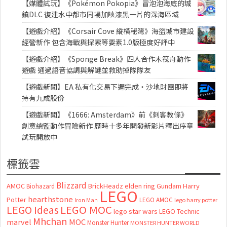
【媒體試玩】《Pokémon Pokopia》冒泡泡海底的城
鎮DLC 復建水中都市同場加映漆黑一片的深海區域
【遊戲介紹】《Corsair Cove 縱橫秘灣》海盜城市建設
經營新作 包含海戰與探索等要素1.0版極度好評中
【遊戲介紹】《Sponge Break》四人合作木筏舟動作
遊戲 通過語音協調與解謎並救助掉隊隊友
【遊戲新聞】EA 私有化交易下週完成・沙地財團即將
持有九成股份
【遊戲新聞】《1666: Amsterdam》前《刺客教條》
創意總監動作冒險新作 歷時十多年開發新影片釋出序章
試玩開放中
標籤雲
Blizzard
AMOC
BrickHeadz
elden ring
Gundam
Harry
Biohazard
LEGO
hearthstone
Potter
LEGO AMOC
lego harry potter
Iron Man
LEGO MOC
LEGO Ideas
lego star wars
LEGO Technic
Mhchan
marvel
MOC
Monster Hunter
MONSTER HUNTER WORLD