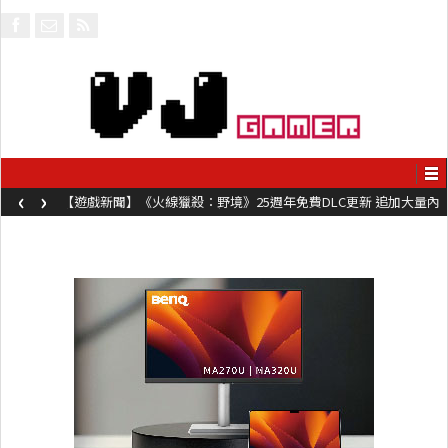
‹
›
【遊戲新聞】《火線獵殺：野境》25週年免費DLC更新 追加大量內
容同時系舊作限時超平價折扣