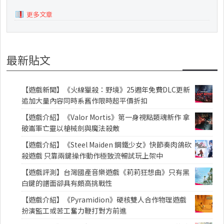
更多文章
最新貼文
【遊戲新聞】《火線獵殺：野境》25週年免費DLC更新
追加大量內容同時系舊作限時超平價折扣
【遊戲介紹】《Valor Mortis》第一身視點類魂新作 拿
破崙軍亡靈以槍械劍與魔法殺敵
【遊戲介紹】《Steel Maiden 鋼鐵少女》快節奏肉鴿砍
殺遊戲 只靠兩鍵操作動作極致流暢試玩上架中
【遊戲評測】台灣國產音樂遊戲《莉莉狂想曲》只有黑
白鍵的譜面卻具有頗高挑戰性
【遊戲介紹】《Pyramidion》硬核雙人合作物理遊戲
扮演監工或苦工奮力鞭打對方前進