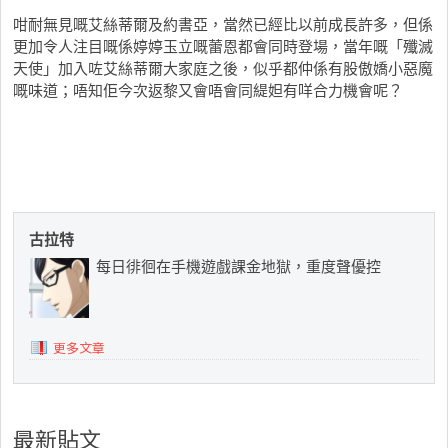
咁耐無見嘅艾絲蒂爾及約書亞，當然已經比以前成長許多，但係
更加令人注目嘅係婷婷玉立嘅蕾恩都會同時登場，當年嘅「殲滅
天使」加入咗艾絲蒂爾大家庭之後，似乎都仲係有股傲嬌小惡魔
嘅味道；唔知佢今次返黎又會唔會同緹妲有咩合力機會呢？
古拉特
每日徘徊在手機遊戲課金地獄，重度聲優控
更多文章
最新貼文