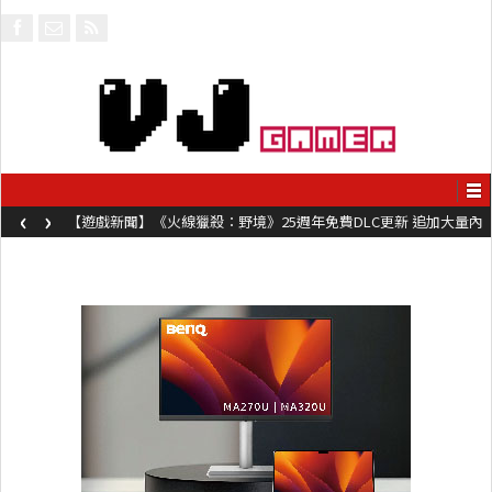
‹
›
【遊戲新聞】《火線獵殺：野境》25週年免費DLC更新 追加大量內
容同時系舊作限時超平價折扣