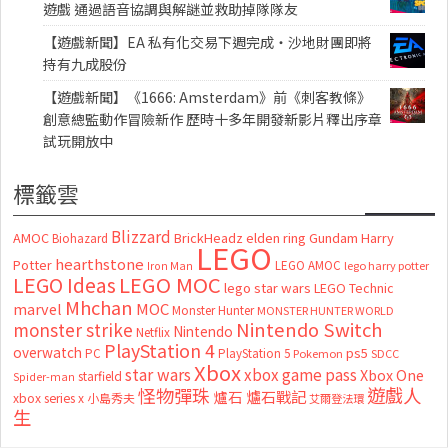
遊戲 通過語音協調與解謎並救助掉隊隊友
【遊戲新聞】EA 私有化交易下週完成・沙地財團即將
持有九成股份
【遊戲新聞】《1666: Amsterdam》前《刺客教條》
創意總監動作冒險新作 歷時十多年開發新影片釋出序章
試玩開放中
標籤雲
Blizzard
AMOC
BrickHeadz
elden ring
Gundam
Harry
Biohazard
LEGO
hearthstone
Potter
LEGO AMOC
lego harry potter
Iron Man
LEGO MOC
LEGO Ideas
lego star wars
LEGO Technic
Mhchan
marvel
MOC
Monster Hunter
MONSTER HUNTER WORLD
Nintendo Switch
monster strike
Nintendo
Netflix
PlayStation 4
overwatch
ps5
PC
PlayStation 5
Pokemon
SDCC
Xbox
star wars
xbox game pass
Xbox One
starfield
Spider-man
怪物彈珠
遊戲人
爐石
爐石戰記
xbox series x
小島秀夫
艾爾登法環
生