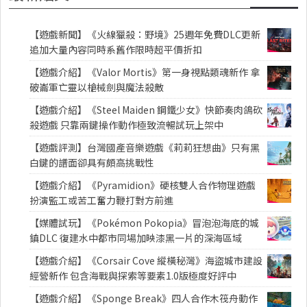
【遊戲新聞】《火線獵殺：野境》25週年免費DLC更新
追加大量內容同時系舊作限時超平價折扣
【遊戲介紹】《Valor Mortis》第一身視點類魂新作 拿
破崙軍亡靈以槍械劍與魔法殺敵
【遊戲介紹】《Steel Maiden 鋼鐵少女》快節奏肉鴿砍
殺遊戲 只靠兩鍵操作動作極致流暢試玩上架中
【遊戲評測】台灣國產音樂遊戲《莉莉狂想曲》只有黑
白鍵的譜面卻具有頗高挑戰性
【遊戲介紹】《Pyramidion》硬核雙人合作物理遊戲
扮演監工或苦工奮力鞭打對方前進
【媒體試玩】《Pokémon Pokopia》冒泡泡海底的城
鎮DLC 復建水中都市同場加映漆黑一片的深海區域
【遊戲介紹】《Corsair Cove 縱橫秘灣》海盜城市建設
經營新作 包含海戰與探索等要素1.0版極度好評中
【遊戲介紹】《Sponge Break》四人合作木筏舟動作