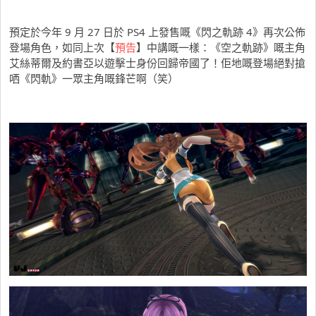
預定於今年 9 月 27 日於 PS4 上發售嘅《閃之軌跡 4》再次公佈
登場角色，如同上次【
預告
】中講嘅一樣：《空之軌跡》嘅主角
艾絲蒂爾及約書亞以遊擊士身份回歸帝國了！佢地嘅登場絕對搶
哂《閃軌》一眾主角嘅鋒芒啊（笑）