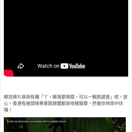
睇完條片係咪有種「丫，睇落都唔錯，可以一戰既感覺」呢，放
心，香港有幾間唔專業既媒體都係咁樣報導，然後你地咪中伏
囉！