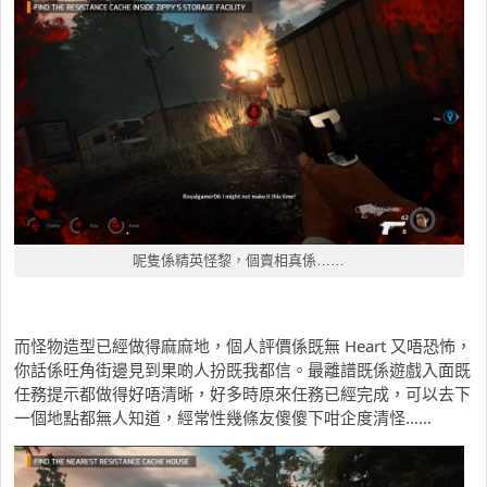
呢隻係精英怪黎，個賣相真係……
而怪物造型已經做得麻麻地，個人評價係既無 Heart 又唔恐怖，
你話係旺角街邊見到果啲人扮既我都信。最離譜既係遊戲入面既
任務提示都做得好唔清晰，好多時原來任務已經完成，可以去下
一個地點都無人知道，經常性幾條友傻傻下咁企度清怪……