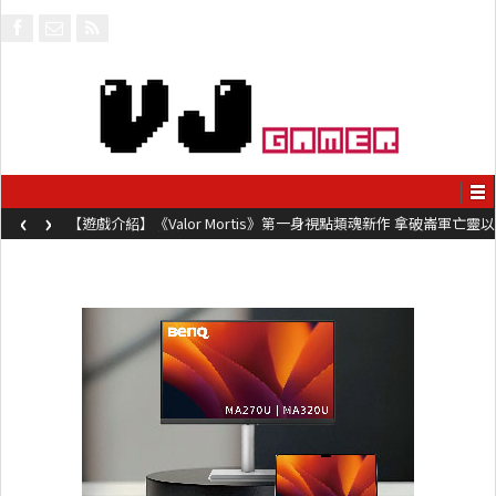
‹
›
【遊戲介紹】《Valor Mortis》第一身視點類魂新作 拿破崙軍亡靈以
槍械劍與魔法殺敵