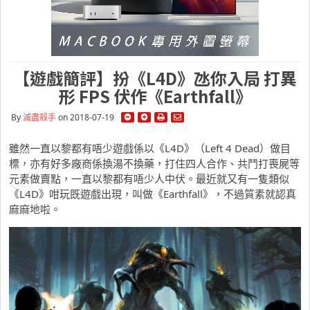
【遊戲簡評】扮《L4D》氹你入局 打異
形 FPS 伏作《Earthfall》
By
滅盡殺手
on 2018-07-19
雖然一直以黎都有唔少遊戲係以《L4D》（Left 4 Dead）做目
標，亦有好多廠商係換湯不換藥，打住四人合作、共鬥打喪屍等
元素做賣點，一直以黎都有唔少人中伏。最近就又有一隻類似
《L4D》咁玩既遊戲出現，叫做《Earthfall》，不過質素就認真
麻麻地啦。