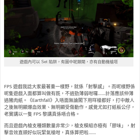
遊戲內可以 Set 陷阱，有圖中呢類閘，亦有自動機槍塔
FPS 遊戲我諗大家最著重一樣野，就係「射擊感」。而呢樣野係
呢隻遊戲入面都算叫做有既，不過勁薄弱咁囉……計落應該仲薄
過豬肉紙。《Earthfall》入唔面無論閣下用咩槍都好，打中敵人
之後無明顯爆血效果、無明顯受傷動作，感覺尤如打紙板公仔，
老實講以一隻 FPS 黎講真係唔合格。
而且遊戲內槍支種類數量非常少，槍支模組亦極有「膠味」，射
擊音效直頭好似玩緊氣槍咁，真係算把啦……