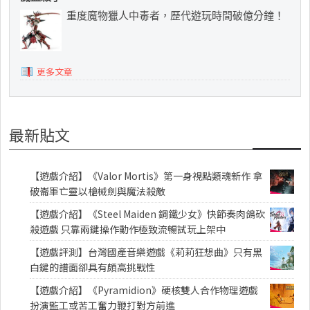
重度魔物獵人中毒者，歷代遊玩時間破億分鐘！
更多文章
最新貼文
【遊戲介紹】《Valor Mortis》第一身視點類魂新作 拿
破崙軍亡靈以槍械劍與魔法殺敵
【遊戲介紹】《Steel Maiden 鋼鐵少女》快節奏肉鴿砍
殺遊戲 只靠兩鍵操作動作極致流暢試玩上架中
【遊戲評測】台灣國產音樂遊戲《莉莉狂想曲》只有黑
白鍵的譜面卻具有頗高挑戰性
【遊戲介紹】《Pyramidion》硬核雙人合作物理遊戲
扮演監工或苦工奮力鞭打對方前進