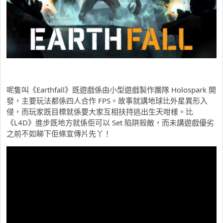
呢隻叫《Earthfall》既遊戲係由小型遊戲製作團隊 Holospark 開
發，主要玩法都係四人合作 FPS。故事就講地球比外星異形入
侵，而玩家既目標就係要大家互相扶持逃出生天咁樣。比
《L4D》進步既地方就係佢可以 Set 陷阱殺敵，而未講遊戲優劣
之前不如睇下佢條宣傳片先丫！