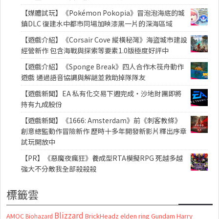
【媒體試玩】《Pokémon Pokopia》冒泡泡海底的城
鎮DLC 復建水中都市同場加映漆黑一片的深海區域
【遊戲介紹】《Corsair Cove 縱橫秘灣》海盜城市建設
經營新作 包含海戰與探索等要素1.0版極度好評中
【遊戲介紹】《Sponge Break》四人合作木筏舟動作
遊戲 通過語音協調與解謎並救助掉隊隊友
【遊戲新聞】EA 私有化交易下週完成・沙地財團即將
持有九成股份
【遊戲新聞】《1666: Amsterdam》前《刺客教條》
創意總監動作冒險新作 歷時十多年開發新影片釋出序章
試玩開放中
【PR】《惡魔夜瘋狂》養成型RTA模擬RPG 死越多越
強大不分敵我全部殺殺殺
標籤雲
Blizzard
AMOC
BrickHeadz
elden ring
Gundam
Harry
Biohazard