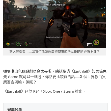
敵人既造型……其實佢係咪想慶祝聖誕節所以掛晒啲燈飾上身？
呢隻咁出色既遊戲唔寫太長啦，總括黎講《Earthfall》如果係免
費 Game 就可以一戰既，你話要比錢買的話…..呢個世界係百貨
應百客架嘛，係咪？
《Earthfall》已於 PS4 / Xbox One / Steam 推出。
滅盡殺手