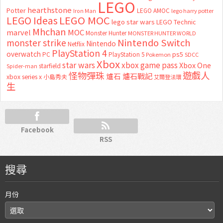
LEGO
hearthstone
Potter
LEGO AMOC
lego harry potter
Iron Man
LEGO MOC
LEGO Ideas
lego star wars
LEGO Technic
Mhchan
marvel
MOC
Monster Hunter
MONSTER HUNTER WORLD
Nintendo Switch
monster strike
Nintendo
Netflix
PlayStation 4
overwatch
ps5
PC
PlayStation 5
Pokemon
SDCC
Xbox
star wars
xbox game pass
Xbox One
starfield
Spider-man
怪物彈珠
遊戲人
爐石
爐石戰記
xbox series x
小島秀夫
艾爾登法環
生
Facebook
RSS
搜尋
月份