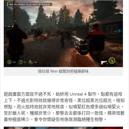
隔住個 Mon 都聞到把槍陣膠味
遊戲畫面方面就不過不失，始終用 Unreal 4 製作，點都有返咁
上下。不過光影特效就做得非常奇怪，黑位超黑光位超光，唔知
想點。而火焰特效就非常地核突，似噴緊紅色煙多過似噴緊火。
至於敵人呢，種類非常少，黎黎去去都係打同一款怪。精英怪數
量仲極度稀少，會令你懷疑佢地係咪瀕臨絕種生物黎。