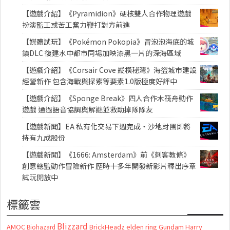
【遊戲介紹】《Pyramidion》硬核雙人合作物理遊戲
扮演監工或苦工奮力鞭打對方前進
【媒體試玩】《Pokémon Pokopia》冒泡泡海底的城
鎮DLC 復建水中都市同場加映漆黑一片的深海區域
【遊戲介紹】《Corsair Cove 縱橫秘灣》海盜城市建設
經營新作 包含海戰與探索等要素1.0版極度好評中
【遊戲介紹】《Sponge Break》四人合作木筏舟動作
遊戲 通過語音協調與解謎並救助掉隊隊友
【遊戲新聞】EA 私有化交易下週完成・沙地財團即將
持有九成股份
【遊戲新聞】《1666: Amsterdam》前《刺客教條》
創意總監動作冒險新作 歷時十多年開發新影片釋出序章
試玩開放中
標籤雲
Blizzard
AMOC
BrickHeadz
elden ring
Gundam
Harry
Biohazard