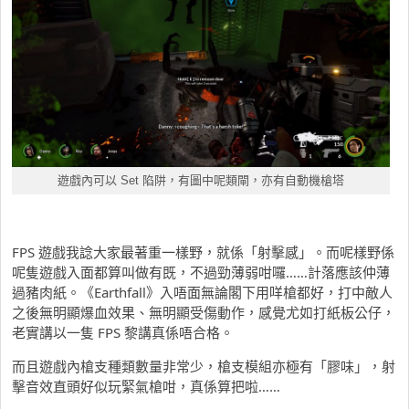
遊戲內可以 Set 陷阱，有圖中呢類閘，亦有自動機槍塔
FPS 遊戲我諗大家最著重一樣野，就係「射擊感」。而呢樣野係
呢隻遊戲入面都算叫做有既，不過勁薄弱咁囉……計落應該仲薄
過豬肉紙。《Earthfall》入唔面無論閣下用咩槍都好，打中敵人
之後無明顯爆血效果、無明顯受傷動作，感覺尤如打紙板公仔，
老實講以一隻 FPS 黎講真係唔合格。
而且遊戲內槍支種類數量非常少，槍支模組亦極有「膠味」，射
擊音效直頭好似玩緊氣槍咁，真係算把啦……