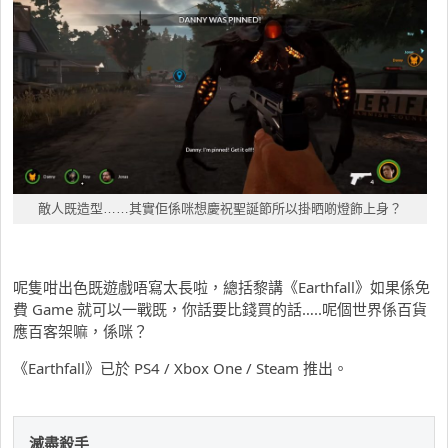
敵人既造型……其實佢係咪想慶祝聖誕節所以掛晒啲燈飾上身？
呢隻咁出色既遊戲唔寫太長啦，總括黎講《Earthfall》如果係免
費 Game 就可以一戰既，你話要比錢買的話…..呢個世界係百貨
應百客架嘛，係咪？
《Earthfall》已於 PS4 / Xbox One / Steam 推出。
滅盡殺手