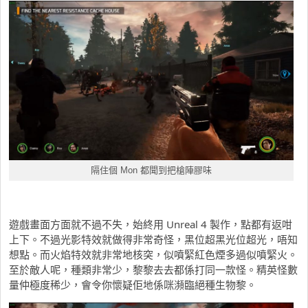
隔住個 Mon 都聞到把槍陣膠味
遊戲畫面方面就不過不失，始終用 Unreal 4 製作，點都有返咁
上下。不過光影特效就做得非常奇怪，黑位超黑光位超光，唔知
想點。而火焰特效就非常地核突，似噴緊紅色煙多過似噴緊火。
至於敵人呢，種類非常少，黎黎去去都係打同一款怪。精英怪數
量仲極度稀少，會令你懷疑佢地係咪瀕臨絕種生物黎。