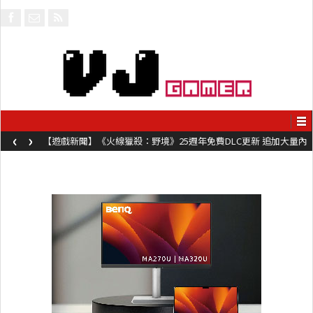
‹
›
【遊戲新聞】《火線獵殺：野境》25週年免費DLC更新 追加大量內
容同時系舊作限時超平價折扣