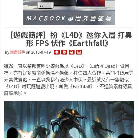
【遊戲簡評】扮《L4D》氹你入局 打異
形 FPS 伏作《Earthfall》
By
滅盡殺手
on 2018-07-19
雖然一直以黎都有唔少遊戲係以《L4D》（Left 4 Dead）做目
標，亦有好多廠商係換湯不換藥，打住四人合作、共鬥打喪屍等
元素做賣點，一直以黎都有唔少人中伏。最近就又有一隻類似
《L4D》咁玩既遊戲出現，叫做《Earthfall》，不過質素就認真
麻麻地啦。