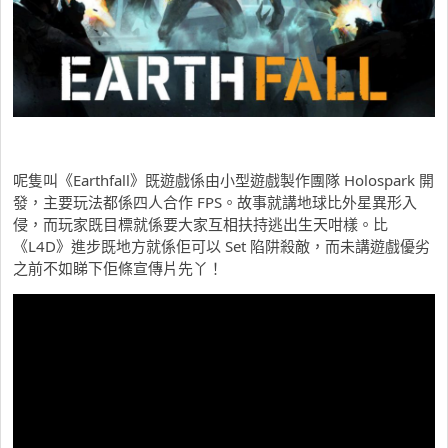
呢隻叫《Earthfall》既遊戲係由小型遊戲製作團隊 Holospark 開
發，主要玩法都係四人合作 FPS。故事就講地球比外星異形入
侵，而玩家既目標就係要大家互相扶持逃出生天咁樣。比
《L4D》進步既地方就係佢可以 Set 陷阱殺敵，而未講遊戲優劣
之前不如睇下佢條宣傳片先丫！