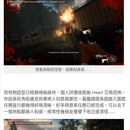
呢隻係精英怪黎，個賣相真係……
而怪物造型已經做得麻麻地，個人評價係既無 Heart 又唔恐怖，
你話係旺角街邊見到果啲人扮既我都信。最離譜既係遊戲入面既
任務提示都做得好唔清晰，好多時原來任務已經完成，可以去下
一個地點都無人知道，經常性幾條友傻傻下咁企度清怪……