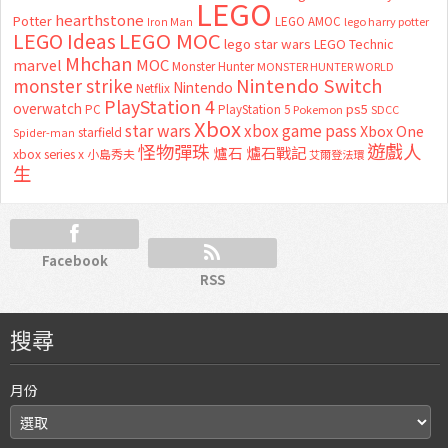
LEGO
hearthstone
Potter
LEGO AMOC
lego harry potter
Iron Man
LEGO MOC
LEGO Ideas
lego star wars
LEGO Technic
Mhchan
marvel
MOC
Monster Hunter
MONSTER HUNTER WORLD
Nintendo Switch
monster strike
Nintendo
Netflix
PlayStation 4
overwatch
ps5
PC
PlayStation 5
Pokemon
SDCC
Xbox
star wars
xbox game pass
Xbox One
starfield
Spider-man
怪物彈珠
遊戲人
爐石
爐石戰記
xbox series x
小島秀夫
艾爾登法環
生
Facebook
RSS
搜尋
月份