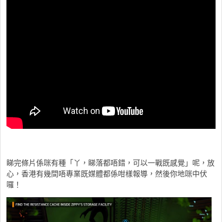
睇完條片係咪有種「丫，睇落都唔錯，可以一戰既感覺」呢，放
心，香港有幾間唔專業既媒體都係咁樣報導，然後你地咪中伏
囉！