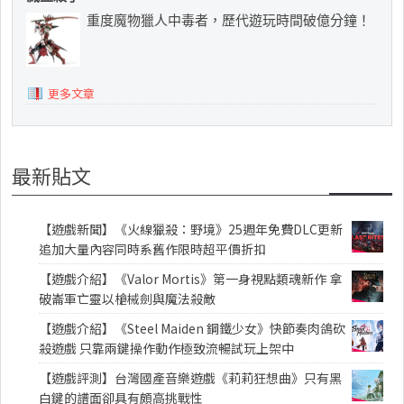
重度魔物獵人中毒者，歷代遊玩時間破億分鐘！
更多文章
最新貼文
【遊戲新聞】《火線獵殺：野境》25週年免費DLC更新
追加大量內容同時系舊作限時超平價折扣
【遊戲介紹】《Valor Mortis》第一身視點類魂新作 拿
破崙軍亡靈以槍械劍與魔法殺敵
【遊戲介紹】《Steel Maiden 鋼鐵少女》快節奏肉鴿砍
殺遊戲 只靠兩鍵操作動作極致流暢試玩上架中
【遊戲評測】台灣國產音樂遊戲《莉莉狂想曲》只有黑
白鍵的譜面卻具有頗高挑戰性