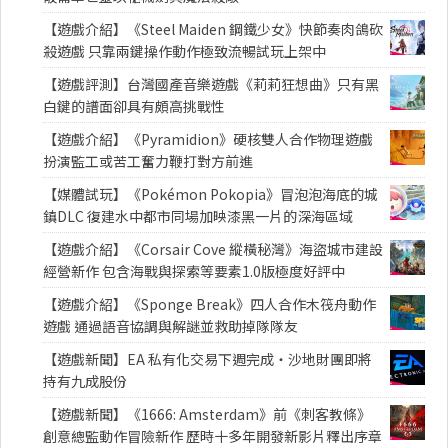
【遊戲介紹】《Steel Maiden 鋼鐵少女》快節奏肉鴿砍
殺遊戲 只靠兩鍵操作動作極致流暢試玩上架中
【遊戲評測】台灣國產音樂遊戲《莉莉狂想曲》只有黑
白鍵的譜面卻具有頗高挑戰性
【遊戲介紹】《Pyramidion》硬核雙人合作物理遊戲
扮演監工或苦工奮力鞭打對方前進
【媒體試玩】《Pokémon Pokopia》冒泡泡海底的城
鎮DLC 復建水中都市同場加映漆黑一片的深海區域
【遊戲介紹】《Corsair Cove 縱橫秘灣》海盜城市建設
經營新作 包含海戰與探索等要素1.0版極度好評中
【遊戲介紹】《Sponge Break》四人合作木筏舟動作
遊戲 通過語音協調與解謎並救助掉隊隊友
【遊戲新聞】EA 私有化交易下週完成・沙地財團即將
持有九成股份
【遊戲新聞】《1666: Amsterdam》前《刺客教條》
創意總監動作冒險新作 歷時十多年開發新影片釋出序章