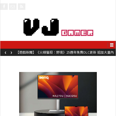
‹
›
【遊戲新聞】《火線獵殺：野境》25週年免費DLC更新 追加大量內
容同時系舊作限時超平價折扣