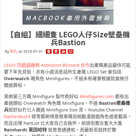
【自組】細細隻 LEGO人仔Size壁壘機
兵Bastion
By
阿九
on 2018-07-31
LEGO 同遊戲廠商 Activision Blizzard 合作
出產嘅產品最快可能
要下年先見街，亦有小道消息話所生產嘅 LEGO Set 會包括
Overwatch
嘅角色 Minifigures，不過未有確實根據就當故仔
聽過算啦。
某啲第三方嘅 Minifigure 製作商好似
Minifigures.com
都有出
產過類似 Overwatch 角色嘅 Minifigure，不過
Bastion壁壘機
兵
就好似冇乜人做過 Minifigure Size 添。Youtube Channel
hachiroku24
經常都啲得意簡單嘅自組動漫遊戲角色或者載具，
而且出埋 PartList 比大家自己去執件。前排佢整左隻大大隻
Reinhardt 萊因哈特
就普普通通啦，而最新佢就終於整