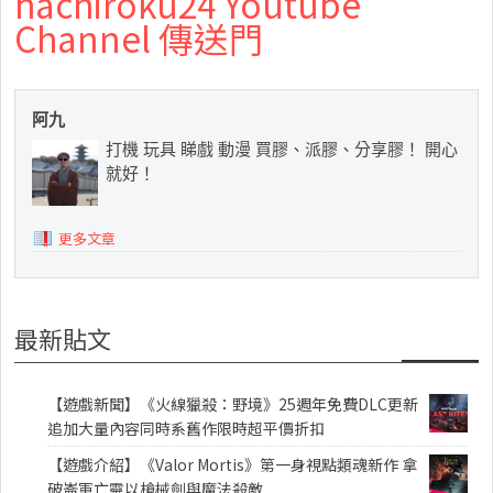
hachiroku24 Youtube
Channel 傳送門
阿九
打機 玩具 睇戲 動漫 買膠、派膠、分享膠！ 開心
就好！
更多文章
最新貼文
【遊戲新聞】《火線獵殺：野境》25週年免費DLC更新
追加大量內容同時系舊作限時超平價折扣
【遊戲介紹】《Valor Mortis》第一身視點類魂新作 拿
破崙軍亡靈以槍械劍與魔法殺敵