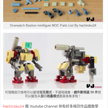
Overwatch Bastion minifigure MOC Parts List By hachiroku24
可惜嘅就只係唔可以變埋
坦克模式
，不過咁細隻，
總件數唔過 50 件
而
可以變到
人型
同
砲臺模式
都真係無求啦！
hachiroku24
嘅 Youtube Channel 仲有好多唔同作品嘅教學