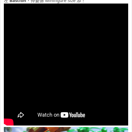
左
Bastion
，仲要係 Minifigure Size 添！