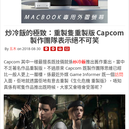
炒冷飯的極致：重製隻重製版 Capcom
製作團隊表示絕不可笑
By
五木
on 2018-08-30
Capcom 其中一樣最擅長既技倆就係
炒冷飯
推出舊作重出，當中
不乏著名作品重製版。不過原來 Capcom 既製作團隊思維已經
比一般人更上一層樓，係最近外媒 Game Informer 既一個
訪問
入面，佢地就透露佢地有意去重製《生化危機 重製版》，唔知
真係有呢隻作品推出既時候，大家又會唔會受落呢？