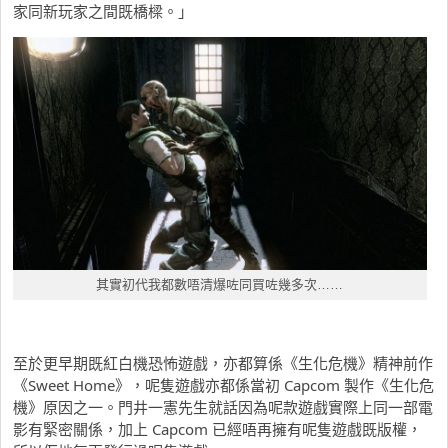
家同新玩家之間既橋樑。」
其實初代我都數唔清爆咗同買咗幾多次……
至於更早期既紅白機恐怖遊戲，亦都算係《生化危機》精神前作
《Sweet Home》，呢隻遊戲亦都係當初 Capcom 製作《生化危
機》原因之一。門井一憲先生就話因為呢款遊戲實際上同一部電
影有緊密關係，加上 Capcom 已經唔再擁有呢隻遊戲既版權，