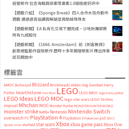
經營新作 包含海戰與探索等要素1.0版極度好評中
【遊戲介紹】《Sponge Break》四人合作木筏舟動作
遊戲 通過語音協調與解謎並救助掉隊隊友
【遊戲新聞】EA 私有化交易下週完成・沙地財團即將
持有九成股份
【遊戲新聞】《1666: Amsterdam》前《刺客教條》
創意總監動作冒險新作 歷時十多年開發新影片釋出序章
試玩開放中
標籤雲
Blizzard
AMOC
BrickHeadz
elden ring
Gundam
Harry
Biohazard
LEGO
hearthstone
Potter
LEGO AMOC
lego harry potter
Iron Man
LEGO MOC
LEGO Ideas
lego star wars
LEGO Technic
Mhchan
marvel
MOC
Monster Hunter
MONSTER HUNTER WORLD
Nintendo Switch
monster strike
Nintendo
Netflix
PlayStation 4
overwatch
ps5
PC
PlayStation 5
Pokemon
SDCC
Xbox
star wars
xbox game pass
Xbox One
starfield
Spider-man