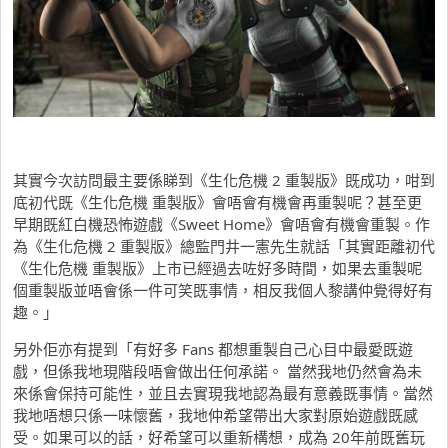
其實今次訪問最主要係睇到《生化危機 2 重製版》既成功，咁到
底初代既《生化危機 重製版》會唔會有機會再重製呢？甚至更
早期既紅白機恐怖遊戲《Sweet Home》會唔會有機會重製。作
為《生化危機 2 重製版》總監門井一憲先生就話「其實距離初代
《生化危機 重製版》上市已經過去咗好多時間，如果去重製呢
個重製版並唔會係一件可笑既事情，相反我個人黎講仲覺得好有
趣。」
另外佢亦有提到「有好多 Fans 都想重製自己心目中最愛既遊
戲，但係我地現階段唔會做出任何承諾。 當然我地仍然會為未
來係會保持可能性，並且去實現我地認為最有意義既事情。當然
我地唔想只係一味懷舊，我地仲希望帶出大家對原始遊戲既感
受。如果可以的話，好希望可以重新構想，成為 20年前既舊玩