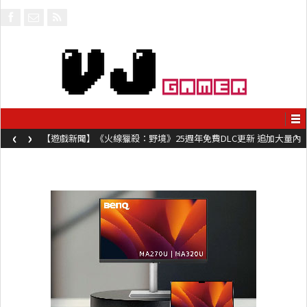
‹
›
【遊戲新聞】《火線獵殺：野境》25週年免費DLC更新 追加大量內
容同時系舊作限時超平價折扣