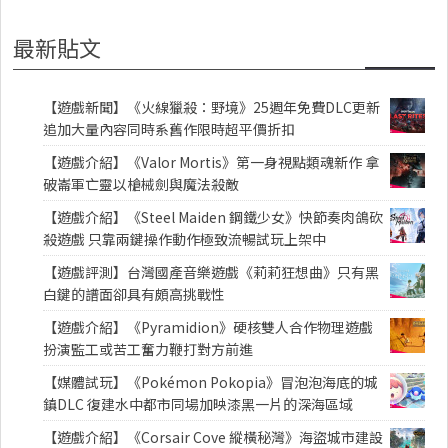
最新貼文
【遊戲新聞】《火線獵殺：野境》25週年免費DLC更新
追加大量內容同時系舊作限時超平價折扣
【遊戲介紹】《Valor Mortis》第一身視點類魂新作 拿
破崙軍亡靈以槍械劍與魔法殺敵
【遊戲介紹】《Steel Maiden 鋼鐵少女》快節奏肉鴿砍
殺遊戲 只靠兩鍵操作動作極致流暢試玩上架中
【遊戲評測】台灣國產音樂遊戲《莉莉狂想曲》只有黑
白鍵的譜面卻具有頗高挑戰性
【遊戲介紹】《Pyramidion》硬核雙人合作物理遊戲
扮演監工或苦工奮力鞭打對方前進
【媒體試玩】《Pokémon Pokopia》冒泡泡海底的城
鎮DLC 復建水中都市同場加映漆黑一片的深海區域
【遊戲介紹】《Corsair Cove 縱橫秘灣》海盜城市建設