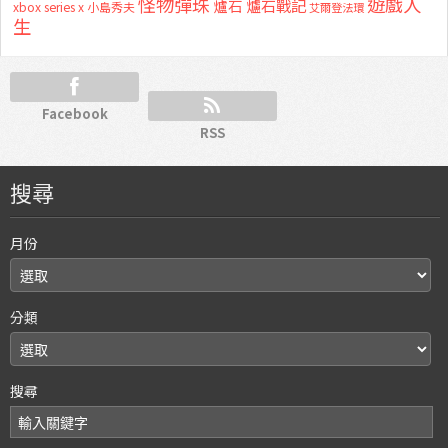
怪物彈珠
遊戲人
爐石
爐石戰記
xbox series x
小島秀夫
艾爾登法環
生
Facebook
RSS
搜尋
月份
分類
搜尋