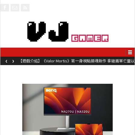
‹
›
【遊戲介紹】《Valor Mortis》第一身視點類魂新作 拿破崙軍亡靈以
槍械劍與魔法殺敵