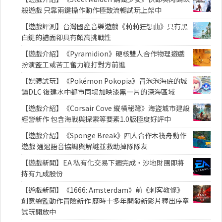
殺遊戲 只靠兩鍵操作動作極致流暢試玩上架中
【遊戲評測】台灣國產音樂遊戲《莉莉狂想曲》只有黑
白鍵的譜面卻具有頗高挑戰性
【遊戲介紹】《Pyramidion》硬核雙人合作物理遊戲
扮演監工或苦工奮力鞭打對方前進
【媒體試玩】《Pokémon Pokopia》冒泡泡海底的城
鎮DLC 復建水中都市同場加映漆黑一片的深海區域
【遊戲介紹】《Corsair Cove 縱橫秘灣》海盜城市建設
經營新作 包含海戰與探索等要素1.0版極度好評中
【遊戲介紹】《Sponge Break》四人合作木筏舟動作
遊戲 通過語音協調與解謎並救助掉隊隊友
【遊戲新聞】EA 私有化交易下週完成・沙地財團即將
持有九成股份
【遊戲新聞】《1666: Amsterdam》前《刺客教條》
創意總監動作冒險新作 歷時十多年開發新影片釋出序章
試玩開放中