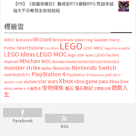
【PR】《惡魔夜瘋狂》養成型RTA模擬RPG 死越多越
強大不分敵我全部殺殺殺
標籤雲
Blizzard
AMOC
BrickHeadz
elden ring
Gundam
Harry
Biohazard
LEGO
hearthstone
Potter
LEGO AMOC
lego harry potter
Iron Man
LEGO MOC
LEGO Ideas
lego star wars
LEGO Technic
Mhchan
marvel
MOC
Monster Hunter
MONSTER HUNTER WORLD
Nintendo Switch
monster strike
Nintendo
Netflix
PlayStation 4
overwatch
ps5
PC
PlayStation 5
Pokemon
SDCC
Xbox
star wars
xbox game pass
Xbox One
starfield
Spider-man
怪物彈珠
遊戲人
爐石
爐石戰記
xbox series x
小島秀夫
艾爾登法環
生
Facebook
RSS