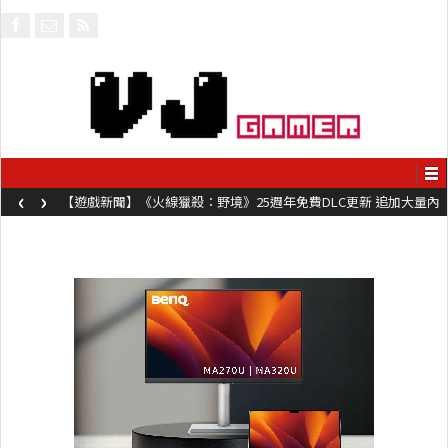
‹
›
【遊戲新聞】《火線獵殺：野境》25週年免費DLC更新 追加大量內
容同時系舊作限時超平價折扣