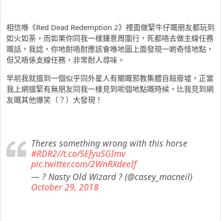
相信喺《Red Dead Redemption 2》裡面做緊牛仔嘅朋友都玩到
如火如荼，而如果你同我一樣鍾意周圍行，死都唔去做主線任務
嘅話，我諗，你地耐唔耐應該會喺地圖上面發現一啲奇怪地點，
但又唔係支線任務，非常耐人尋味。
早前我就搵到一個似乎同外星人有關嘅邪教集體自殺廢墟，正當
我上網搵緊有無朋友同我一樣見到呢個地點嘅時候，比我見到網
友嘅其他爆笑（？）大發現！
Theres something wrong with this horse
#RDR2
//t.co/SEfyuSGImv
pic.twitter.com/2WnRXdeeIf
— ? Nasty Old Wizard ? (@casey_macneil)
October 29, 2018