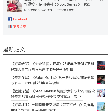
聲優控。使用機種：Xbox Series X｜PS5｜
Nintendo Switch｜Steam Deck。
Facebook
更多文章
最新貼文
【遊戲新聞】《火線獵殺：野境》25週年免費DLC更新
追加大量內容同時系舊作限時超平價折扣
【遊戲介紹】《Valor Mortis》第一身視點類魂新作 拿
破崙軍亡靈以槍械劍與魔法殺敵
【遊戲介紹】《Steel Maiden 鋼鐵少女》快節奏肉鴿砍
殺遊戲 只靠兩鍵操作動作極致流暢試玩上架中
【遊戲評測】台灣國產音樂遊戲《莉莉狂想曲》只有黑
白鍵的譜面卻具有頗高挑戰性