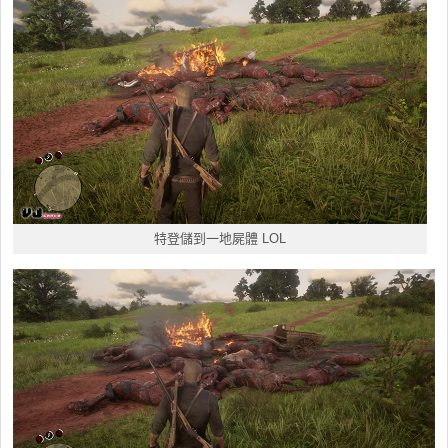
特登儲到一地屍體 LOL