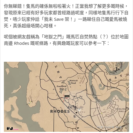
你無睇錯！隻馬的確係無啦啦著火！正當我想了解更多嘅時候，
發現原來已經有好多玩家都曾經路過呢度，同樣地隻馬行行下自
焚，唔少玩家仲話「我未 Save 架！」一路睇住自己嘅愛馬被燒
死，真係超級唔開心咁樣。
呢個被網友戲稱為「地獄之門」嘅馬匹自焚熱點（？）位於地圖
南邊 Rhodes 嘅呢條路，有興趣嘅玩家可以參考一下：