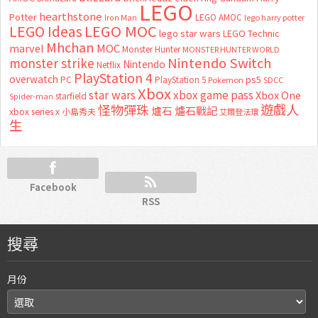
LEGO
hearthstone
Potter
LEGO AMOC
lego harry potter
Iron Man
LEGO MOC
LEGO Ideas
lego star wars
LEGO Technic
Mhchan
marvel
MOC
Monster Hunter
MONSTER HUNTER WORLD
Nintendo Switch
monster strike
Nintendo
Netflix
PlayStation 4
overwatch
ps5
PC
PlayStation 5
Pokemon
SDCC
Xbox
star wars
xbox game pass
Xbox One
starfield
Spider-man
怪物彈珠
遊戲人
爐石
爐石戰記
xbox series x
小島秀夫
艾爾登法環
生
Facebook
RSS
搜尋
月份