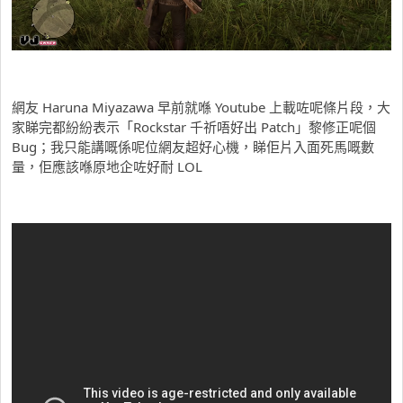
網友 Haruna Miyazawa 早前就喺 Youtube 上載咗呢條片段，大
家睇完都紛紛表示「Rockstar 千祈唔好出 Patch」黎修正呢個
Bug；我只能講嘅係呢位網友超好心機，睇佢片入面死馬嘅數
量，佢應該喺原地企咗好耐 LOL