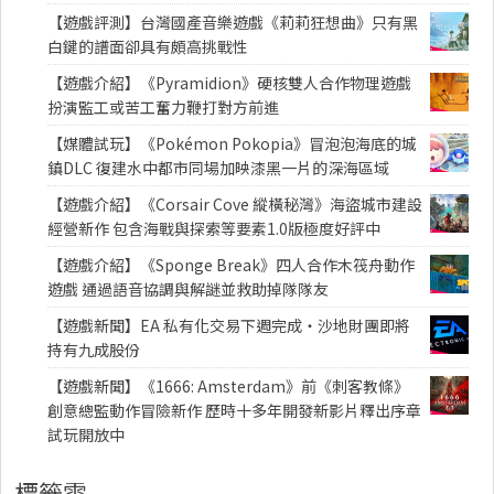
【遊戲評測】台灣國產音樂遊戲《莉莉狂想曲》只有黑
白鍵的譜面卻具有頗高挑戰性
【遊戲介紹】《Pyramidion》硬核雙人合作物理遊戲
扮演監工或苦工奮力鞭打對方前進
【媒體試玩】《Pokémon Pokopia》冒泡泡海底的城
鎮DLC 復建水中都市同場加映漆黑一片的深海區域
【遊戲介紹】《Corsair Cove 縱橫秘灣》海盜城市建設
經營新作 包含海戰與探索等要素1.0版極度好評中
【遊戲介紹】《Sponge Break》四人合作木筏舟動作
遊戲 通過語音協調與解謎並救助掉隊隊友
【遊戲新聞】EA 私有化交易下週完成・沙地財團即將
持有九成股份
【遊戲新聞】《1666: Amsterdam》前《刺客教條》
創意總監動作冒險新作 歷時十多年開發新影片釋出序章
試玩開放中
標籤雲