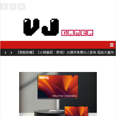
‹
›
【遊戲新聞】《火線獵殺：野境》25週年免費DLC更新 追加大量內
容同時系舊作限時超平價折扣