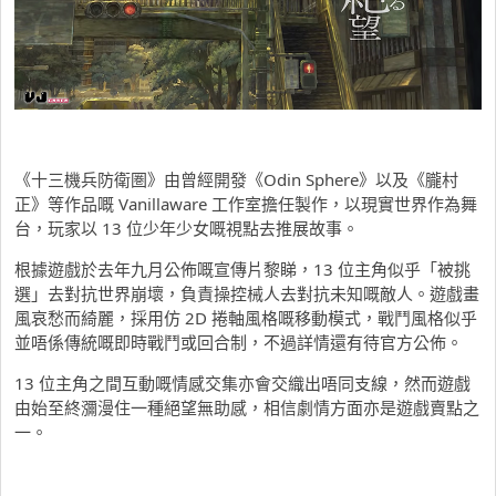
《十三機兵防衛圏》由曾經開發《Odin Sphere》以及《朧村
正》等作品嘅 Vanillaware 工作室擔任製作，以現實世界作為舞
台，玩家以 13 位少年少女嘅視點去推展故事。
根據遊戲於去年九月公佈嘅宣傳片黎睇，13 位主角似乎「被挑
選」去對抗世界崩壞，負責操控械人去對抗未知嘅敵人。遊戲畫
風哀愁而綺麗，採用仿 2D 捲軸風格嘅移動模式，戰鬥風格似乎
並唔係傳統嘅即時戰鬥或回合制，不過詳情還有待官方公佈。
13 位主角之間互動嘅情感交集亦會交織出唔同支線，然而遊戲
由始至終瀰漫住一種絕望無助感，相信劇情方面亦是遊戲賣點之
一。