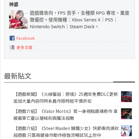
神婆
遊戲雜食向，FPS 苦手，全種類 RPG 專攻，重度
聲優控。使用機種：Xbox Series X｜PS5｜
Nintendo Switch｜Steam Deck。
Facebook
更多文章
最新貼文
【遊戲新聞】《火線獵殺：野境》25週年免費DLC更新
追加大量內容同時系舊作限時超平價折扣
【遊戲介紹】《Valor Mortis》第一身視點類魂新作 拿
破崙軍亡靈以槍械劍與魔法殺敵
【遊戲介紹】《Steel Maiden 鋼鐵少女》快節奏肉鴿砍
殺遊戲 只靠兩鍵操作動作極致流暢試玩上架中