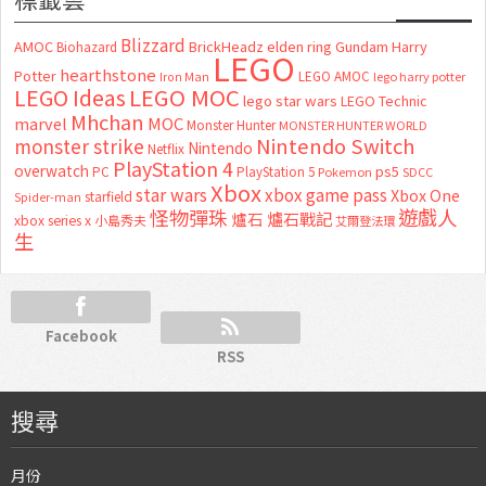
Blizzard
AMOC
BrickHeadz
elden ring
Gundam
Harry
Biohazard
LEGO
hearthstone
Potter
LEGO AMOC
lego harry potter
Iron Man
LEGO MOC
LEGO Ideas
lego star wars
LEGO Technic
Mhchan
marvel
MOC
Monster Hunter
MONSTER HUNTER WORLD
Nintendo Switch
monster strike
Nintendo
Netflix
PlayStation 4
overwatch
ps5
PC
PlayStation 5
Pokemon
SDCC
Xbox
star wars
xbox game pass
Xbox One
starfield
Spider-man
怪物彈珠
遊戲人
爐石
爐石戰記
xbox series x
小島秀夫
艾爾登法環
生
Facebook
RSS
搜尋
月份