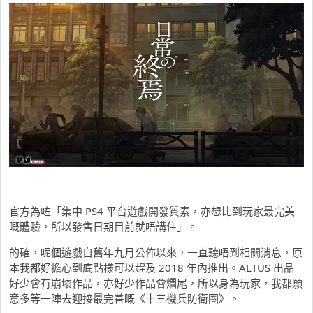
官方為咗「集中 PS4 平台遊戲開發質素，亦想比到玩家最完美
嘅體驗，所以發售日期目前就唔講住」。
的確，呢個遊戲自舊年九月公佈以來，一直聽唔到相關消息，原
本我都好擔心到底點樣可以趕及 2018 年內推出。ALTUS 出品
好少會有崩壞作品，亦好少作品會爛尾，所以身為玩家，我都願
意多等一陣去迎接最完善嘅《十三機兵防衛圏》。