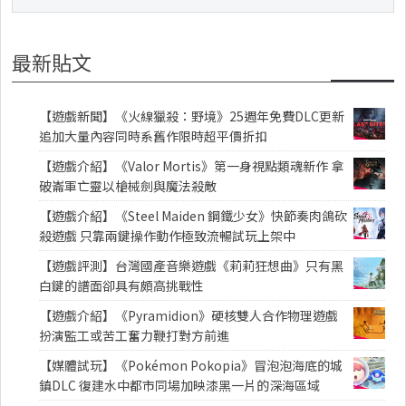
最新貼文
【遊戲新聞】《火線獵殺：野境》25週年免費DLC更新
追加大量內容同時系舊作限時超平價折扣
【遊戲介紹】《Valor Mortis》第一身視點類魂新作 拿
破崙軍亡靈以槍械劍與魔法殺敵
【遊戲介紹】《Steel Maiden 鋼鐵少女》快節奏肉鴿砍
殺遊戲 只靠兩鍵操作動作極致流暢試玩上架中
【遊戲評測】台灣國產音樂遊戲《莉莉狂想曲》只有黑
白鍵的譜面卻具有頗高挑戰性
【遊戲介紹】《Pyramidion》硬核雙人合作物理遊戲
扮演監工或苦工奮力鞭打對方前進
【媒體試玩】《Pokémon Pokopia》冒泡泡海底的城
鎮DLC 復建水中都市同場加映漆黑一片的深海區域