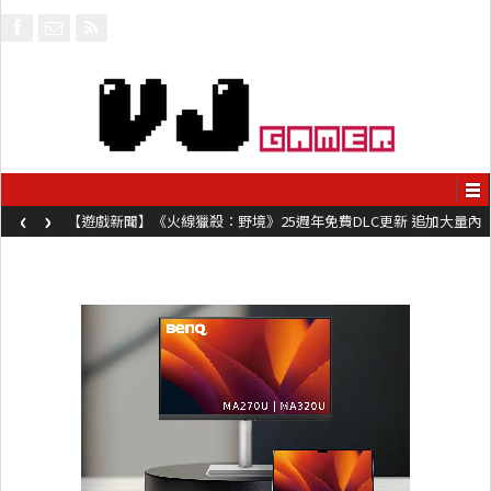
‹
›
【遊戲新聞】《火線獵殺：野境》25週年免費DLC更新 追加大量內
容同時系舊作限時超平價折扣