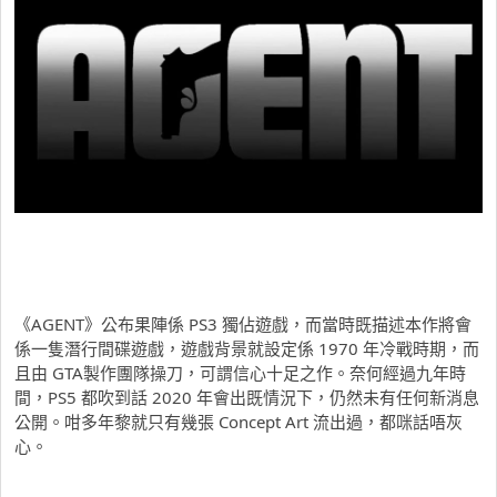
《AGENT》公布果陣係 PS3 獨佔遊戲，而當時既描述本作將會
係一隻潛行間碟遊戲，遊戲背景就設定係 1970 年冷戰時期，而
且由 GTA製作團隊操刀，可謂信心十足之作。奈何經過九年時
間，PS5 都吹到話 2020 年會出既情況下，仍然未有任何新消息
公開。咁多年黎就只有幾張 Concept Art 流出過，都咪話唔灰
心。