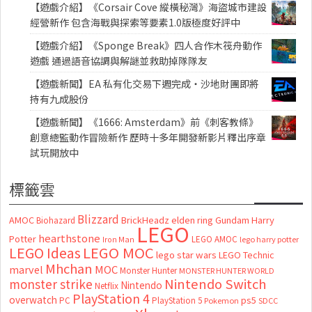
【遊戲介紹】《Corsair Cove 縱橫秘灣》海盜城市建設
經營新作 包含海戰與探索等要素1.0版極度好評中
【遊戲介紹】《Sponge Break》四人合作木筏舟動作
遊戲 通過語音協調與解謎並救助掉隊隊友
【遊戲新聞】EA 私有化交易下週完成・沙地財團即將
持有九成股份
【遊戲新聞】《1666: Amsterdam》前《刺客教條》
創意總監動作冒險新作 歷時十多年開發新影片釋出序章
試玩開放中
標籤雲
Blizzard
AMOC
BrickHeadz
elden ring
Gundam
Harry
Biohazard
LEGO
hearthstone
Potter
LEGO AMOC
lego harry potter
Iron Man
LEGO MOC
LEGO Ideas
lego star wars
LEGO Technic
Mhchan
marvel
MOC
Monster Hunter
MONSTER HUNTER WORLD
Nintendo Switch
monster strike
Nintendo
Netflix
PlayStation 4
overwatch
ps5
PC
PlayStation 5
Pokemon
SDCC