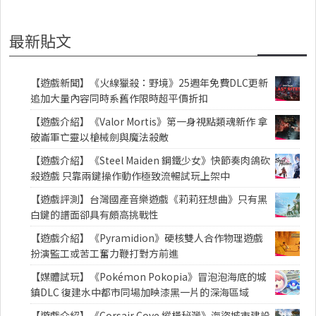
最新貼文
【遊戲新聞】《火線獵殺：野境》25週年免費DLC更新
追加大量內容同時系舊作限時超平價折扣
【遊戲介紹】《Valor Mortis》第一身視點類魂新作 拿
破崙軍亡靈以槍械劍與魔法殺敵
【遊戲介紹】《Steel Maiden 鋼鐵少女》快節奏肉鴿砍
殺遊戲 只靠兩鍵操作動作極致流暢試玩上架中
【遊戲評測】台灣國產音樂遊戲《莉莉狂想曲》只有黑
白鍵的譜面卻具有頗高挑戰性
【遊戲介紹】《Pyramidion》硬核雙人合作物理遊戲
扮演監工或苦工奮力鞭打對方前進
【媒體試玩】《Pokémon Pokopia》冒泡泡海底的城
鎮DLC 復建水中都市同場加映漆黑一片的深海區域
【遊戲介紹】《Corsair Cove 縱橫秘灣》海盜城市建設