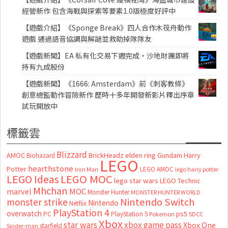
經營新作 包含海戰與探索等要素1.0版極度好評中
【遊戲介紹】《Sponge Break》四人合作木筏舟動作
遊戲 通過語音協調與解謎並救助掉隊隊友
【遊戲新聞】EA 私有化交易下週完成・沙地財團即將
持有九成股份
【遊戲新聞】《1666: Amsterdam》前《刺客教條》
創意總監動作冒險新作 歷時十多年開發新影片釋出序章
試玩開放中
標籤雲
Blizzard
AMOC
BrickHeadz
elden ring
Gundam
Harry
Biohazard
LEGO
hearthstone
Potter
LEGO AMOC
lego harry potter
Iron Man
LEGO MOC
LEGO Ideas
lego star wars
LEGO Technic
Mhchan
marvel
MOC
Monster Hunter
MONSTER HUNTER WORLD
Nintendo Switch
monster strike
Nintendo
Netflix
PlayStation 4
overwatch
ps5
PC
PlayStation 5
Pokemon
SDCC
Xbox
star wars
xbox game pass
Xbox One
starfield
Spider-man