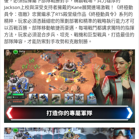
後，必須指揮屬下部隊戰勝對手，稱霸戰場。兵力雄厚的
Jackson上校與深受支持者擁戴的Kane展開連場激戰！《終極動
員令：宿敵》忠實繼承了RTS殿堂級作品《終極動員令》系列的
精粹，玩家必須憑藉細密的策劃部署和精準的戰略執行能力才可
以百戰百勝。部隊移動敏捷而豪邁，每場戰鬥都講求獨特的指揮
方法，玩家必須混合步兵、坦克、戰機和巨型戰具，打造最佳的
部隊陣容，才能防禦對手攻勢和克敵制勝。