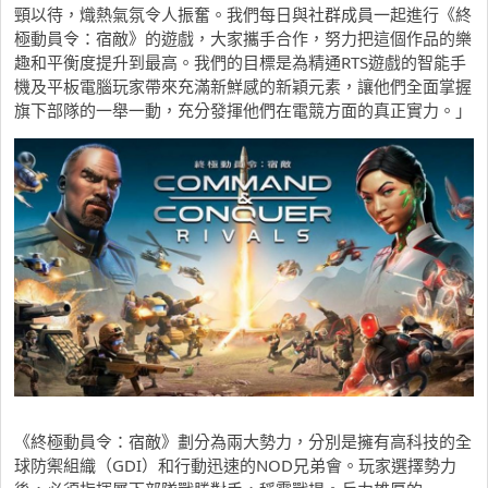
頸以待，熾熱氣氛令人振奮。我們每日與社群成員一起進行《終
極動員令：宿敵》的遊戲，大家攜手合作，努力把這個作品的樂
趣和平衡度提升到最高。我們的目標是為精通RTS遊戲的智能手
機及平板電腦玩家帶來充滿新鮮感的新穎元素，讓他們全面掌握
旗下部隊的一舉一動，充分發揮他們在電競方面的真正實力。」
《終極動員令：宿敵》劃分為兩大勢力，分別是擁有高科技的全
球防禦組織（GDI）和行動迅速的NOD兄弟會。玩家選擇勢力