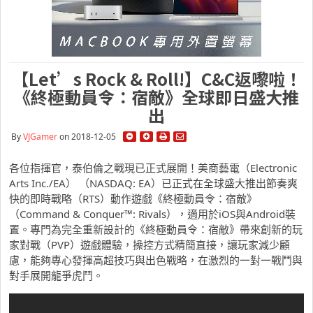
【Let’s Rock & Roll!】C&C返嚟啦！
《終極動員令：宿敵》全球即日盛大推
出
By
VJGamer
on 2018-12-05
各位指揮官，泰伯倫之戰現已正式展開！美商藝電（Electronic
Arts Inc./EA） （NASDAQ: EA）已正式在全球盛大推出節奏爽
快的即時戰略（RTS）動作遊戲《終極動員令：宿敵》
（Command & Conquer™: Rivals），適用於iOS與Android裝
置。專門為完全重新設計的《終極動員令：宿敵》帶來創新的玩
家對戰（PVP）遊戲體驗，操控方式精簡直接，讓玩家減少顧
慮，能夠專心發揮高超技巧與出色戰略，在激烈的一對一戰鬥與
對手展開龍爭虎鬥。