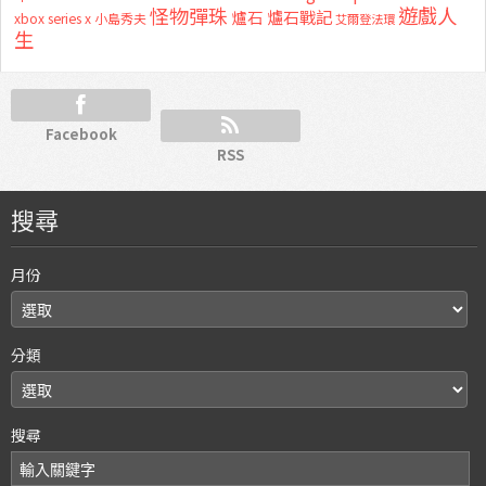
怪物彈珠
遊戲人
爐石
爐石戰記
xbox series x
小島秀夫
艾爾登法環
生
Facebook
RSS
搜尋
月份
分類
搜尋