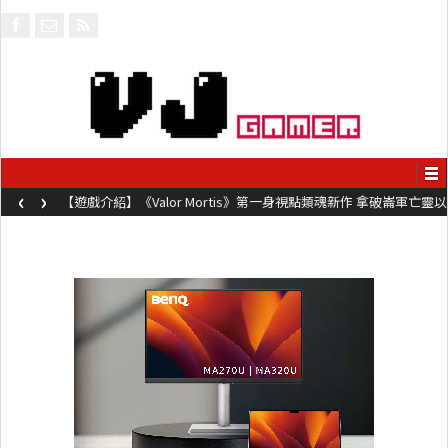
‹
›
【遊戲介紹】《Steel Maiden 鋼鐵少女》快節奏肉鴿砍殺遊戲 只靠
兩鍵操作動作極致流暢試玩上架中