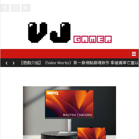
‹
›
【遊戲介紹】《Valor Mortis》第一身視點類魂新作 拿破崙軍亡靈以
槍械劍與魔法殺敵