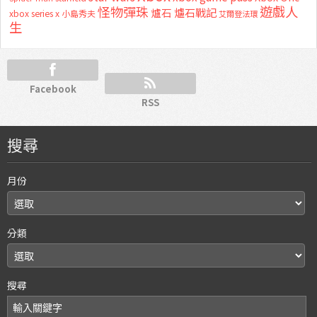
怪物彈珠
遊戲人
爐石
爐石戰記
xbox series x
小島秀夫
艾爾登法環
生
Facebook
RSS
搜尋
月份
分類
搜尋