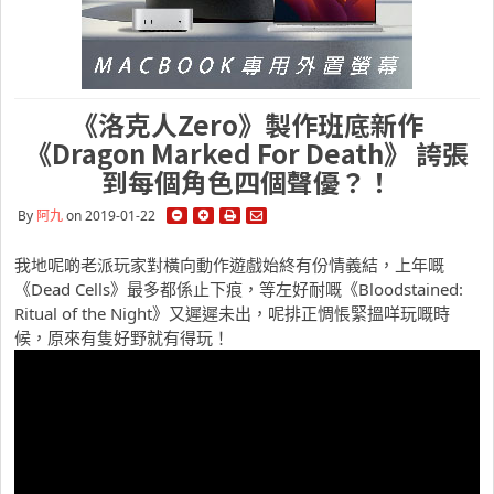
《洛克人Zero》製作班底新作
《Dragon Marked For Death》 誇張
到每個角色四個聲優？！
By
阿九
on 2019-01-22
我地呢啲老派玩家對橫向動作遊戲始終有份情義結，上年嘅
《Dead Cells》最多都係止下痕，等左好耐嘅《Bloodstained:
Ritual of the Night》又遲遲未出，呢排正惆悵緊搵咩玩嘅時
候，原來有隻好野就有得玩！