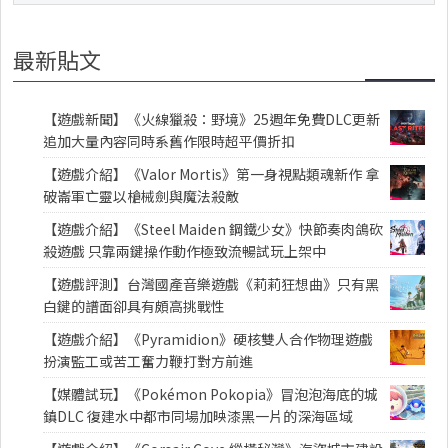
最新貼文
【遊戲新聞】《火線獵殺：野境》25週年免費DLC更新
追加大量內容同時系舊作限時超平價折扣
【遊戲介紹】《Valor Mortis》第一身視點類魂新作 拿
破崙軍亡靈以槍械劍與魔法殺敵
【遊戲介紹】《Steel Maiden 鋼鐵少女》快節奏肉鴿砍
殺遊戲 只靠兩鍵操作動作極致流暢試玩上架中
【遊戲評測】台灣國產音樂遊戲《莉莉狂想曲》只有黑
白鍵的譜面卻具有頗高挑戰性
【遊戲介紹】《Pyramidion》硬核雙人合作物理遊戲
扮演監工或苦工奮力鞭打對方前進
【媒體試玩】《Pokémon Pokopia》冒泡泡海底的城
鎮DLC 復建水中都市同場加映漆黑一片的深海區域