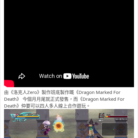
由《洛克人Zero》製作班底製作嘅《Dragon Marked For
Death》 今個月月尾就正式發售，而《Dragon Marked For
Death》仲要可以四人多人線上合作遊玩。