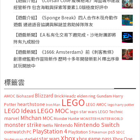
【遊戲介紹】《Corsair Cove 縱橫秘灣》海盜城市建設
經營新作 包含海戰與探索等要素1.0版極度好評中
【遊戲介紹】《Sponge Break》四人合作木筏舟動作
遊戲 通過語音協調與解謎並救助掉隊隊友
【遊戲新聞】EA 私有化交易下週完成・沙地財團即將
持有九成股份
【遊戲新聞】《1666: Amsterdam》前《刺客教條》
創意總監動作冒險新作 歷時十多年開發新影片釋出序章
試玩開放中
標籤雲
Blizzard
AMOC
BrickHeadz
elden ring
Gundam
Harry
Biohazard
LEGO
hearthstone
Potter
LEGO AMOC
lego harry potter
Iron Man
LEGO MOC
LEGO Ideas
lego star wars
LEGO Technic
Mhchan
marvel
MOC
Monster Hunter
MONSTER HUNTER WORLD
Nintendo Switch
monster strike
Nintendo
Netflix
PlayStation 4
overwatch
ps5
PC
PlayStation 5
Pokemon
SDCC
Xbox
star wars
xbox game pass
Xbox One
starfield
Spider-man