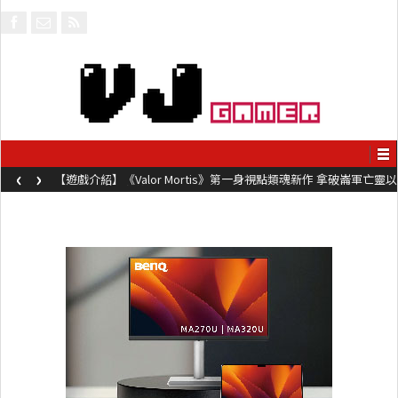
‹
›
【遊戲介紹】《Valor Mortis》第一身視點類魂新作 拿破崙軍亡靈以
槍械劍與魔法殺敵