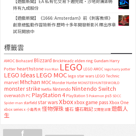
【遊戲新聞】EA 私有化交易下週完成・沙地財團即將
持有九成股份
【遊戲新聞】《1666: Amsterdam》前《刺客教條》
創意總監動作冒險新作 歷時十多年開發新影片釋出序章
試玩開放中
標籤雲
Blizzard
AMOC
BrickHeadz
elden ring
Gundam
Harry
Biohazard
LEGO
hearthstone
Potter
LEGO AMOC
lego harry potter
Iron Man
LEGO MOC
LEGO Ideas
lego star wars
LEGO Technic
Mhchan
marvel
MOC
Monster Hunter
MONSTER HUNTER WORLD
Nintendo Switch
monster strike
Nintendo
Netflix
PlayStation 4
overwatch
ps5
PC
PlayStation 5
Pokemon
SDCC
Xbox
star wars
xbox game pass
Xbox One
starfield
Spider-man
怪物彈珠
遊戲人
爐石
爐石戰記
xbox series x
小島秀夫
艾爾登法環
生