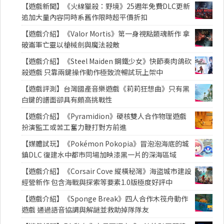
【遊戲新聞】《火線獵殺：野境》25週年免費DLC更新
追加大量內容同時系舊作限時超平價折扣
【遊戲介紹】《Valor Mortis》第一身視點類魂新作 拿
破崙軍亡靈以槍械劍與魔法殺敵
【遊戲介紹】《Steel Maiden 鋼鐵少女》快節奏肉鴿砍
殺遊戲 只靠兩鍵操作動作極致流暢試玩上架中
【遊戲評測】台灣國產音樂遊戲《莉莉狂想曲》只有黑
白鍵的譜面卻具有頗高挑戰性
【遊戲介紹】《Pyramidion》硬核雙人合作物理遊戲
扮演監工或苦工奮力鞭打對方前進
【媒體試玩】《Pokémon Pokopia》冒泡泡海底的城
鎮DLC 復建水中都市同場加映漆黑一片的深海區域
【遊戲介紹】《Corsair Cove 縱橫秘灣》海盜城市建設
經營新作 包含海戰與探索等要素1.0版極度好評中
【遊戲介紹】《Sponge Break》四人合作木筏舟動作
遊戲 通過語音協調與解謎並救助掉隊隊友