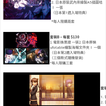
2. 日本原裝武內崇繪製A5插圖咭
Ⅰ 一張
（日本第1週入場特典）
*每人限購兩套
套裝
B –
每套
$130
1. 電影換票證 一張2. 日本原裝
ufotable繪製海報文件夾Ⅰ 一個
（日本第2週入場特典）
（三個款式隨機發貨)
*每人限購三套
套
1.
2.