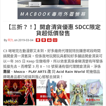
【三折？！】開倉清貨優惠 SDCC限定
貨超低價發售
By
阿九
on 2019-03-04
C3 啱啱完左動漫節又未到，好多廠商代理就特別鍾意呢段時間
搞開倉清一清舊貨。但係我地玩開玩具都知好多舖話開倉清貨可
以一年 365 日 Keep 住做唔停，所以依家真係會睇清楚有咩堅係
抵搶先去。而嚟緊 3 月 8 – 10 號葵涌有個代理開倉清貨，淨係
壽屋
、
Mezco
、
PLAY ARTS 改
同
Acid Rain World
呢幾個品
牌嘅產品都已經搞到我心郁郁去掃貨！