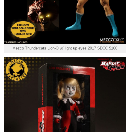
Mezco Thundercats Lion-O w/ light up eyes 2017 SDCC $160