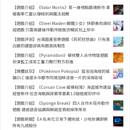
【遊戲介紹】《Valor Mortis》第一身視點類魂新作 拿
破崙軍亡靈以槍械劍與魔法殺敵
【遊戲介紹】《Steel Maiden 鋼鐵少女》快節奏肉鴿砍
殺遊戲 只靠兩鍵操作動作極致流暢試玩上架中
【遊戲評測】台灣國產音樂遊戲《莉莉狂想曲》只有黑
白鍵的譜面卻具有頗高挑戰性
【遊戲介紹】《Pyramidion》硬核雙人合作物理遊戲
扮演監工或苦工奮力鞭打對方前進
【媒體試玩】《Pokémon Pokopia》冒泡泡海底的城
鎮DLC 復建水中都市同場加映漆黑一片的深海區域
【遊戲介紹】《Corsair Cove 縱橫秘灣》海盜城市建設
經營新作 包含海戰與探索等要素1.0版極度好評中
【遊戲介紹】《Sponge Break》四人合作木筏舟動作
遊戲 通過語音協調與解謎並救助掉隊隊友
【遊戲新聞】EA 私有化交易下週完成・沙地財團即將
持有九成股份