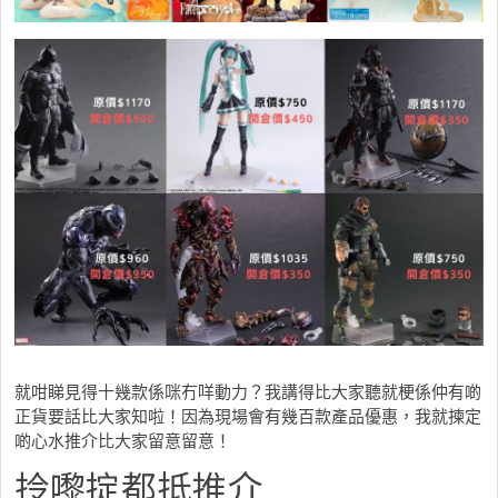
就咁睇見得十幾款係咪冇咩動力？我講得比大家聽就梗係仲有啲
正貨要話比大家知啦！因為現場會有幾百款產品優惠，我就揀定
啲心水推介比大家留意留意！
拎嚟掟都抵推介