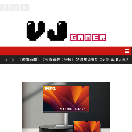
‹
›
【遊戲新聞】《火線獵殺：野境》25週年免費DLC更新 追加大量內
容同時系舊作限時超平價折扣