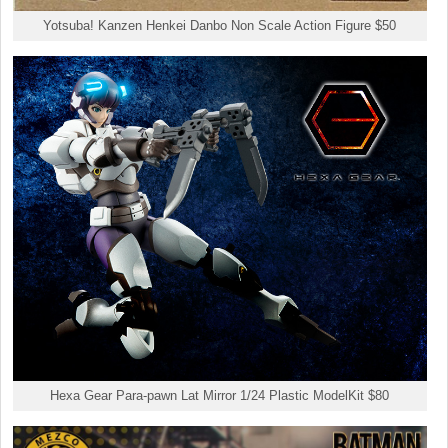
Yotsuba! Kanzen Henkei Danbo Non Scale Action Figure $50
Hexa Gear Para-pawn Lat Mirror 1/24 Plastic ModelKit $80