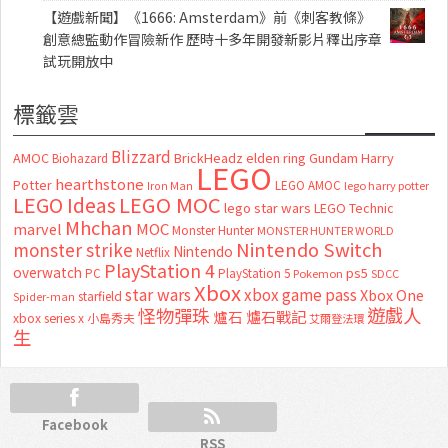
【遊戲新聞】《1666: Amsterdam》前《刺客教條》
創意總監動作冒險新作 歷時十多年開發新影片釋出序章
試玩開放中
標籤雲
Blizzard
AMOC
BrickHeadz
elden ring
Gundam
Harry
Biohazard
LEGO
hearthstone
Potter
LEGO AMOC
lego harry potter
Iron Man
LEGO MOC
LEGO Ideas
lego star wars
LEGO Technic
Mhchan
marvel
MOC
Monster Hunter
MONSTER HUNTER WORLD
Nintendo Switch
monster strike
Nintendo
Netflix
PlayStation 4
overwatch
ps5
PC
PlayStation 5
Pokemon
SDCC
Xbox
star wars
xbox game pass
Xbox One
starfield
Spider-man
怪物彈珠
遊戲人
爐石
爐石戰記
xbox series x
小島秀夫
艾爾登法環
生
Facebook
RSS