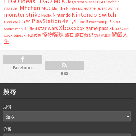
LEGO MOC
LEGO Ideas
lego star wars
LEGO Technic
Mhchan
marvel
MOC
Monster Hunter
MONSTER HUNTER WORLD
Nintendo Switch
monster strike
Nintendo
Netflix
PlayStation 4
overwatch
ps5
PC
PlayStation 5
Pokemon
SDCC
Xbox
star wars
xbox game pass
Xbox One
starfield
Spider-man
怪物彈珠
遊戲人
爐石
爐石戰記
xbox series x
小島秀夫
艾爾登法環
生
Facebook
RSS
搜尋
月份
分類