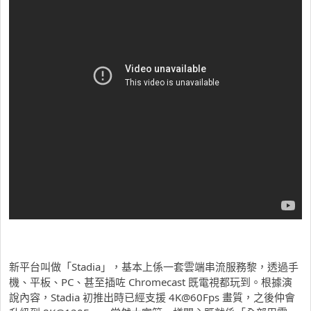
新平台叫做「Stadia」，基本上係一套雲端串流服務黎，透過手
機、平板、PC、甚至插咗 Chromecast 既電視都玩到。根據演
說內容，Stadia 初推出時已經支援 4K@60Fps 畫質，之後仲會