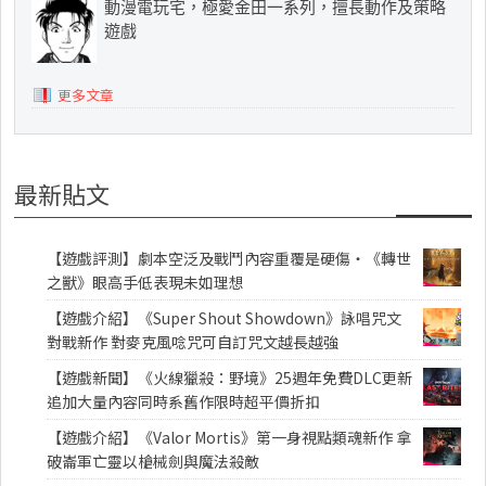
動漫電玩宅，極愛金田一系列，擅長動作及策略
遊戲
更多文章
最新貼文
【遊戲評測】劇本空泛及戰鬥內容重覆是硬傷・《轉世
之獸》眼高手低表現未如理想
【遊戲介紹】《Super Shout Showdown》詠唱咒文
對戰新作 對麥克風唸咒可自訂咒文越長越強
【遊戲新聞】《火線獵殺：野境》25週年免費DLC更新
追加大量內容同時系舊作限時超平價折扣
【遊戲介紹】《Valor Mortis》第一身視點類魂新作 拿
破崙軍亡靈以槍械劍與魔法殺敵