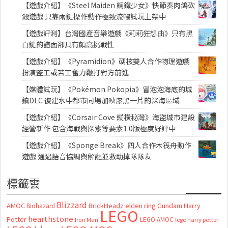
【遊戲介紹】《Steel Maiden 鋼鐵少女》快節奏肉鴿砍
殺遊戲 只靠兩鍵操作動作極致流暢試玩上架中
【遊戲評測】台灣國產音樂遊戲《莉莉狂想曲》只有黑
白鍵的譜面卻具有頗高挑戰性
【遊戲介紹】《Pyramidion》硬核雙人合作物理遊戲
扮演監工或苦工奮力鞭打對方前進
【媒體試玩】《Pokémon Pokopia》冒泡泡海底的城
鎮DLC 復建水中都市同場加映漆黑一片的深海區域
【遊戲介紹】《Corsair Cove 縱橫秘灣》海盜城市建設
經營新作 包含海戰與探索等要素1.0版極度好評中
【遊戲介紹】《Sponge Break》四人合作木筏舟動作
遊戲 通過語音協調與解謎並救助掉隊隊友
標籤雲
Blizzard
AMOC
BrickHeadz
elden ring
Gundam
Harry
Biohazard
LEGO
hearthstone
Potter
LEGO AMOC
lego harry potter
Iron Man