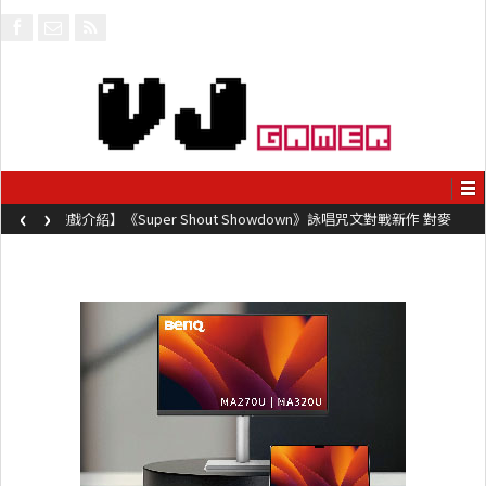
‹
›
【遊戲新聞】《火線獵殺：野境》25週年免費DLC更新 追加大量內
容同時系舊作限時超平價折扣