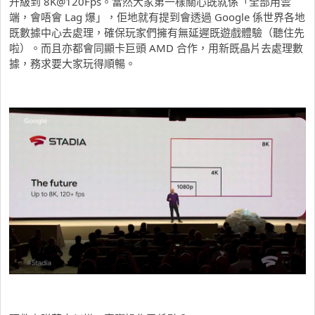
升級到 8K@120Fps。當然大家第一樣關心既就係「全部用雲
端，會唔會 Lag 爆」，佢地就有提到會透過 Google 係世界各地
既數據中心去處理，確保玩家們擁有無延遲既遊戲體驗（聽住先
啦）。而且亦都會同顯卡巨頭 AMD 合作，用新既晶片去處理數
據，務求要大家玩得順暢。