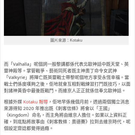
圖片來源：Kotaku
而「Valhalla」呢個詞一般黎講都係代表北歐神話中既天堂、英
靈神殿等。掌管戰爭、藝術同死者既主神奧丁命令女武神
「Valkyrie」將陣亡既英靈戰士帶黎呢個地方享受永恆幸福。當
戰士們係度嘆夠之後，佢地就會互相對戰練習打鬥既技巧，以面
對諸神黃昏中最後既戰鬥。而維京人正正就係信奉北歐神話。
根據外媒
Kotaku 報導
，佢地早係幾個月前，透過兩個獨立消息
來源得知 2020 年推出既《刺客信條》將會以「王國」
（Kingdom）命名，而主角將由維京人擔任。如果以上資料正
確，到底點將故事由《刺客教條：奧德賽》拉到去維京時代，呢
個設定齋諗都覺得過癮。