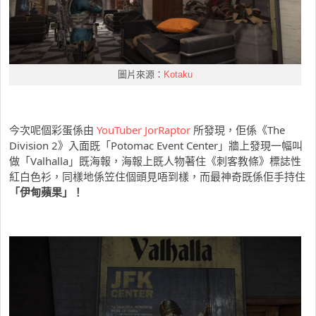
圖片來源：
Kotaku
今次呢個彩蛋係由
YouTuber JorRaptor
所發現，佢係《The
Division 2》入面既「Potomac Event Center」牆上發現一幅叫
做「Valhalla」既海報，海報上既人物著住《刺客教條》標誌性
紅白色衫，同樣地係笠住個頭見唔到樣，而最神奇既係佢手持住
「伊甸蘋果」！