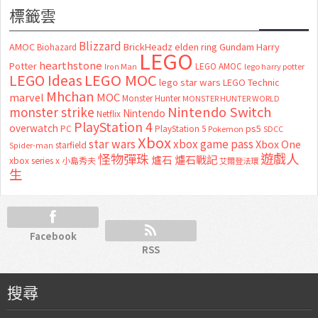
標籤雲
Blizzard
AMOC
BrickHeadz
elden ring
Gundam
Harry
Biohazard
LEGO
hearthstone
Potter
LEGO AMOC
lego harry potter
Iron Man
LEGO MOC
LEGO Ideas
lego star wars
LEGO Technic
Mhchan
marvel
MOC
Monster Hunter
MONSTER HUNTER WORLD
Nintendo Switch
monster strike
Nintendo
Netflix
PlayStation 4
overwatch
ps5
PC
PlayStation 5
Pokemon
SDCC
Xbox
star wars
xbox game pass
Xbox One
starfield
Spider-man
怪物彈珠
遊戲人
爐石
爐石戰記
xbox series x
小島秀夫
艾爾登法環
生
Facebook
RSS
搜尋