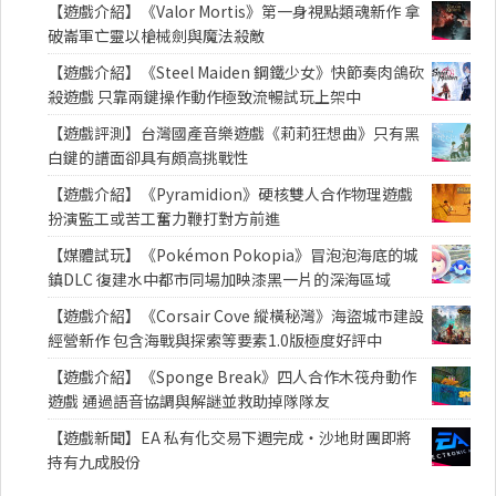
【遊戲介紹】《Valor Mortis》第一身視點類魂新作 拿
破崙軍亡靈以槍械劍與魔法殺敵
【遊戲介紹】《Steel Maiden 鋼鐵少女》快節奏肉鴿砍
殺遊戲 只靠兩鍵操作動作極致流暢試玩上架中
【遊戲評測】台灣國產音樂遊戲《莉莉狂想曲》只有黑
白鍵的譜面卻具有頗高挑戰性
【遊戲介紹】《Pyramidion》硬核雙人合作物理遊戲
扮演監工或苦工奮力鞭打對方前進
【媒體試玩】《Pokémon Pokopia》冒泡泡海底的城
鎮DLC 復建水中都市同場加映漆黑一片的深海區域
【遊戲介紹】《Corsair Cove 縱橫秘灣》海盜城市建設
經營新作 包含海戰與探索等要素1.0版極度好評中
【遊戲介紹】《Sponge Break》四人合作木筏舟動作
遊戲 通過語音協調與解謎並救助掉隊隊友
【遊戲新聞】EA 私有化交易下週完成・沙地財團即將
持有九成股份