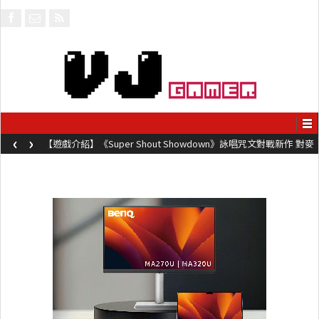
‹
›
【遊戲介紹】《Super Shout Showdown》詠唱咒文對戰新作 對麥
克風唸咒可自訂咒文越長越強