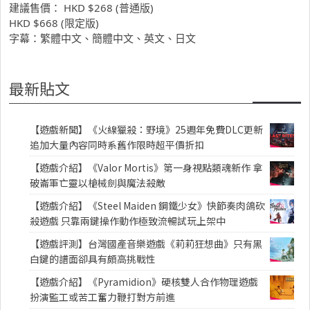
建議售價： HKD $268 (普通版)
HKD $668 (限定版)
字幕：繁體中文、簡體中文、英文、日文
最新貼文
【遊戲新聞】《火線獵殺：野境》25週年免費DLC更新
追加大量內容同時系舊作限時超平價折扣
【遊戲介紹】《Valor Mortis》第一身視點類魂新作 拿
破崙軍亡靈以槍械劍與魔法殺敵
【遊戲介紹】《Steel Maiden 鋼鐵少女》快節奏肉鴿砍
殺遊戲 只靠兩鍵操作動作極致流暢試玩上架中
【遊戲評測】台灣國產音樂遊戲《莉莉狂想曲》只有黑
白鍵的譜面卻具有頗高挑戰性
【遊戲介紹】《Pyramidion》硬核雙人合作物理遊戲
扮演監工或苦工奮力鞭打對方前進