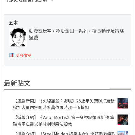
五木
動漫電玩宅，極愛金田一系列，擅長動作及策略
遊戲
更多文章
最新貼文
【遊戲新聞】《火線獵殺：野境》25週年免費DLC更新
追加大量內容同時系舊作限時超平價折扣
【遊戲介紹】《Valor Mortis》第一身視點類魂新作 拿
破崙軍亡靈以槍械劍與魔法殺敵
【遊戲介紹】《Steel Maiden 鋼鐵少女》快節奏肉鴿砍