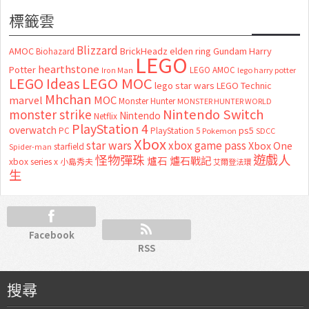
標籤雲
Blizzard
AMOC
BrickHeadz
elden ring
Gundam
Harry
Biohazard
LEGO
hearthstone
Potter
LEGO AMOC
lego harry potter
Iron Man
LEGO MOC
LEGO Ideas
lego star wars
LEGO Technic
Mhchan
marvel
MOC
Monster Hunter
MONSTER HUNTER WORLD
Nintendo Switch
monster strike
Nintendo
Netflix
PlayStation 4
overwatch
ps5
PC
PlayStation 5
Pokemon
SDCC
Xbox
star wars
xbox game pass
Xbox One
starfield
Spider-man
怪物彈珠
遊戲人
爐石
爐石戰記
xbox series x
小島秀夫
艾爾登法環
生
Facebook
RSS
搜尋