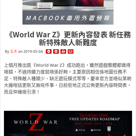
《World War Z》更新內容發表 新任務
新特殊敵人新難度
By
五木
on 2019-05-04
上個月推出既《World War Z》成功跑出，雖然遊戲整體都做得
唔錯，不過持續力度就唔係好夠。主要原因相信係地圖任務不
足、特殊敵人種類少、缺乏遊玩模式等等。慶幸官方並唔似某啲
大廠咁話更新又無咗件事，日前佢地正式公佈更新內容時間表，
而且仲幾吸引添！