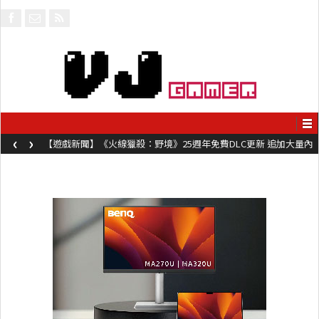
‹
›
【遊戲新聞】《火線獵殺：野境》25週年免費DLC更新 追加大量內
容同時系舊作限時超平價折扣