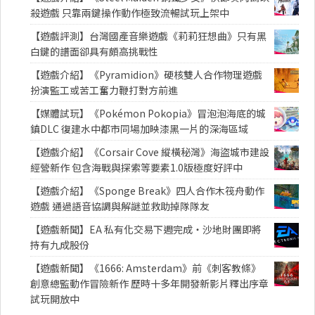
殺遊戲 只靠兩鍵操作動作極致流暢試玩上架中
【遊戲評測】台灣國產音樂遊戲《莉莉狂想曲》只有黑
白鍵的譜面卻具有頗高挑戰性
【遊戲介紹】《Pyramidion》硬核雙人合作物理遊戲
扮演監工或苦工奮力鞭打對方前進
【媒體試玩】《Pokémon Pokopia》冒泡泡海底的城
鎮DLC 復建水中都市同場加映漆黑一片的深海區域
【遊戲介紹】《Corsair Cove 縱橫秘灣》海盜城市建設
經營新作 包含海戰與探索等要素1.0版極度好評中
【遊戲介紹】《Sponge Break》四人合作木筏舟動作
遊戲 通過語音協調與解謎並救助掉隊隊友
【遊戲新聞】EA 私有化交易下週完成・沙地財團即將
持有九成股份
【遊戲新聞】《1666: Amsterdam》前《刺客教條》
創意總監動作冒險新作 歷時十多年開發新影片釋出序章
試玩開放中