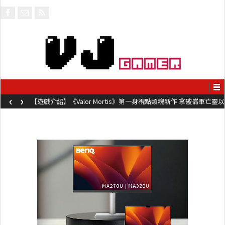
‹
›
【遊戲介紹】《Valor Mortis》第一身視點類魂新作 拿破崙軍亡靈以
槍械劍與魔法殺敵