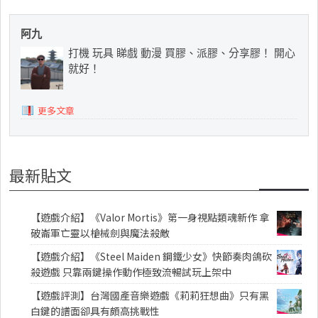
阿九
打機 玩具 睇戲 動漫 買膠、派膠、分享膠！ 開心
就好！
更多文章
最新貼文
【遊戲介紹】《Valor Mortis》第一身視點類魂新作 拿
破崙軍亡靈以槍械劍與魔法殺敵
【遊戲介紹】《Steel Maiden 鋼鐵少女》快節奏肉鴿砍
殺遊戲 只靠兩鍵操作動作極致流暢試玩上架中
【遊戲評測】台灣國產音樂遊戲《莉莉狂想曲》只有黑
白鍵的譜面卻具有頗高挑戰性