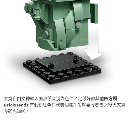
究竟自由女神頭入面都係全淺綠色件？定係好似其他
四方頭
BrickHeadz
有個粉紅色件代表個腦？咁就要等發售之後大家買
嚟砌先知啦！