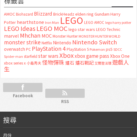
標籤雲
Blizzard
AMOC
BrickHeadz
elden ring
Gundam
Harry
Biohazard
LEGO
hearthstone
Potter
LEGO AMOC
lego harry potter
Iron Man
LEGO MOC
LEGO Ideas
lego star wars
LEGO Technic
Mhchan
marvel
MOC
Monster Hunter
MONSTER HUNTER WORLD
Nintendo Switch
monster strike
Nintendo
Netflix
PlayStation 4
overwatch
ps5
PC
PlayStation 5
Pokemon
SDCC
Xbox
star wars
xbox game pass
Xbox One
starfield
Spider-man
怪物彈珠
遊戲人
爐石
爐石戰記
xbox series x
小島秀夫
艾爾登法環
生
Facebook
RSS
搜尋
月份