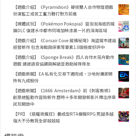
【遊戲介紹】《Pyramidion》硬核雙人合作物理遊戲
扮演監工或苦工奮力鞭打對方前進
【媒體試玩】《Pokémon Pokopia》冒泡泡海底的城
鎮DLC 復建水中都市同場加映漆黑一片的深海區域
【遊戲介紹】《Corsair Cove 縱橫秘灣》海盜城市建設
經營新作 包含海戰與探索等要素1.0版極度好評中
【遊戲介紹】《Sponge Break》四人合作木筏舟動作
遊戲 通過語音協調與解謎並救助掉隊隊友
【遊戲新聞】EA 私有化交易下週完成・沙地財團即將
持有九成股份
【遊戲新聞】《1666: Amsterdam》前《刺客教條》
創意總監動作冒險新作 歷時十多年開發新影片釋出序章
試玩開放中
【PR】《惡魔夜瘋狂》養成型RTA模擬RPG 死越多越
強大不分敵我全部殺殺殺