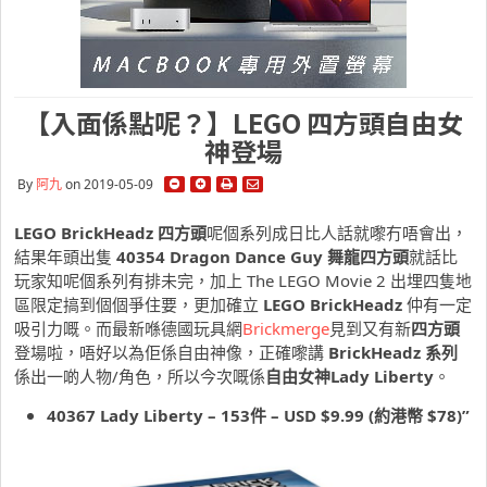
【入面係點呢？】LEGO 四方頭自由女
神登場
By
阿九
on 2019-05-09
LEGO BrickHeadz
四方頭
呢個系列成日比人話就嚟冇唔會出，
結果年頭出隻
40354 Dragon Dance Guy 舞龍四方頭
就話比
玩家知呢個系列有排未完，加上 The LEGO Movie 2 出埋四隻地
區限定搞到個個爭住要，更加確立
LEGO BrickHeadz
仲有一定
吸引力嘅。而最新喺德國玩具網
Brickmerge
見到又有新
四方頭
登場啦，唔好以為佢係自由神像，正確嚟講
BrickHeadz 系列
係出一啲人物/角色，所以今次嘅係
自由女神Lady Liberty
。
40367 Lady Liberty – 153件 – USD $9.99 (約港幣 $78)”