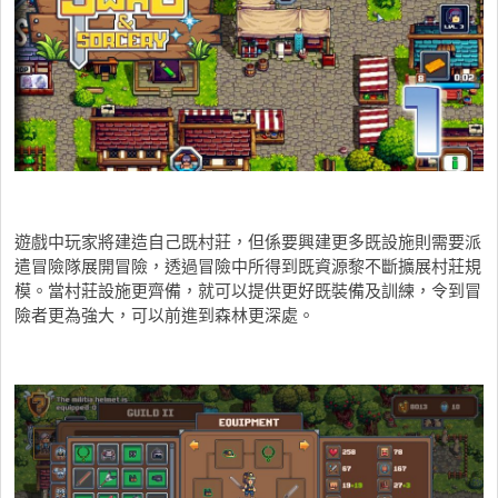
遊戲中玩家將建造自己既村莊，但係要興建更多既設施則需要派
遣冒險隊展開冒險，透過冒險中所得到既資源黎不斷擴展村莊規
模。當村莊設施更齊備，就可以提供更好既裝備及訓練，令到冒
險者更為強大，可以前進到森林更深處。