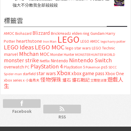
強大不分敵我全部殺殺殺
標籤雲
Blizzard
AMOC
BrickHeadz
elden ring
Gundam
Harry
Biohazard
LEGO
hearthstone
Potter
LEGO AMOC
lego harry potter
Iron Man
LEGO MOC
LEGO Ideas
lego star wars
LEGO Technic
Mhchan
marvel
MOC
Monster Hunter
MONSTER HUNTER WORLD
Nintendo Switch
monster strike
Nintendo
Netflix
PlayStation 4
overwatch
ps5
PC
PlayStation 5
Pokemon
SDCC
Xbox
star wars
xbox game pass
Xbox One
starfield
Spider-man
怪物彈珠
遊戲人
爐石
爐石戰記
xbox series x
小島秀夫
艾爾登法環
生
Facebook
RSS