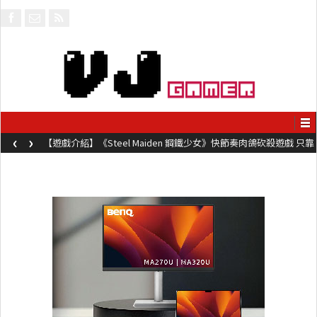
‹
›
【遊戲介紹】《Steel Maiden 鋼鐵少女》快節奏肉鴿砍殺遊戲 只靠
兩鍵操作動作極致流暢試玩上架中