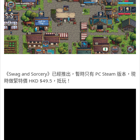
《Swag and Sorcery》已經推出，暫時只有 PC Steam 版本，現
時做緊特價 HKD $49.5，抵玩！