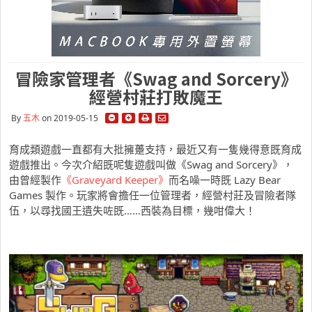
冒險家管理者《Swag and Sorcery》
經營村莊打敗魔王
By
五木
on 2019-05-15
育成類遊戲一直都有大批擁躉支持，最近又有一隻幾得意既育成
遊戲推出。今次介紹既呢隻遊戲叫做《Swag and Sorcery》，
由曾經製作
《Graveyard Keeper》
而名噪一時既 Lazy Bear
Games 製作。玩家將會擔任一位管理者，經營村莊及冒險者隊
伍，以尋找國王遺失咗既……西裝為目標，幾咁偉大！