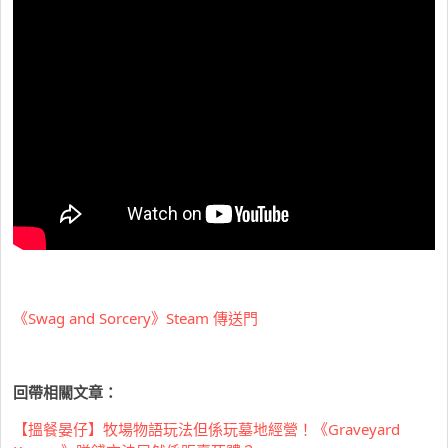
《Swag and Sorcery》Steam 傳送門
回帶相關文章：
【搵餐晏仔】牧場物語玩法但係玩墓地經營！《Graveyard