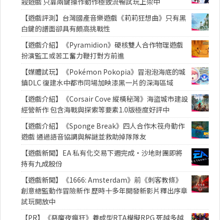
殺遊戲 只靠兩鍵操作動作極致流暢試玩上架中
【遊戲評測】台灣國產音樂遊戲《莉莉狂想曲》只有黑
白鍵的譜面卻具有頗高挑戰性
【遊戲介紹】《Pyramidion》硬核雙人合作物理遊戲
扮演監工或苦工奮力鞭打對方前進
【媒體試玩】《Pokémon Pokopia》冒泡泡海底的城
鎮DLC 復建水中都市同場加映漆黑一片的深海區域
【遊戲介紹】《Corsair Cove 縱橫秘灣》海盜城市建設
經營新作 包含海戰與探索等要素1.0版極度好評中
【遊戲介紹】《Sponge Break》四人合作木筏舟動作
遊戲 通過語音協調與解謎並救助掉隊隊友
【遊戲新聞】EA 私有化交易下週完成・沙地財團即將
持有九成股份
【遊戲新聞】《1666: Amsterdam》前《刺客教條》
創意總監動作冒險新作 歷時十多年開發新影片釋出序章
試玩開放中
【PR】《惡魔夜瘋狂》養成型RTA模擬RPG 死越多越