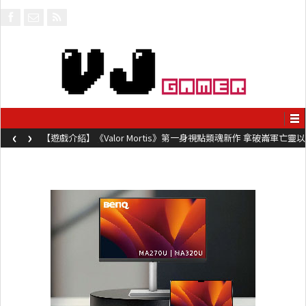
‹
›
【遊戲介紹】《Valor Mortis》第一身視點類魂新作 拿破崙軍亡靈以
槍械劍與魔法殺敵