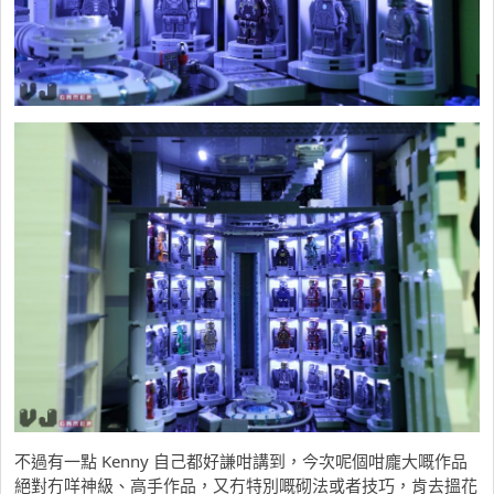
不過有一點 Kenny 自己都好謙咁講到，今次呢個咁龐大嘅作品
絕對冇咩神級、高手作品，又冇特別嘅砌法或者技巧，肯去搵花