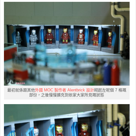
最初就係跟其他
外國 MOC 製作者 Alentbrick 設計
砌起左呢個 7 格嘅
部份，之後慢慢擴充到依家大家所見嘅狀態