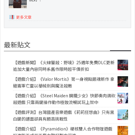
更多文章
最新貼文
【遊戲新聞】《火線獵殺：野境》25週年免費DLC更新
追加大量內容同時系舊作限時超平價折扣
【遊戲介紹】《Valor Mortis》第一身視點類魂新作 拿
破崙軍亡靈以槍械劍與魔法殺敵
【遊戲介紹】《Steel Maiden 鋼鐵少女》快節奏肉鴿砍
殺遊戲 只靠兩鍵操作動作極致流暢試玩上架中
【遊戲評測】台灣國產音樂遊戲《莉莉狂想曲》只有黑
白鍵的譜面卻具有頗高挑戰性
【遊戲介紹】《Pyramidion》硬核雙人合作物理遊戲