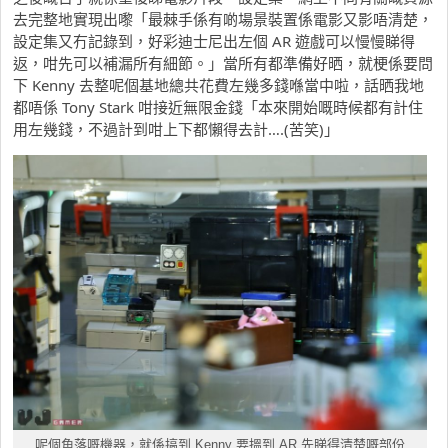
去完整地實現出嚟「最棘手係有啲場景裝置係電影又影唔清楚，
設定集又冇記錄到，好彩迪士尼出左個 AR 遊戲可以慢慢睇得
返，咁先可以補漏所有細節。」當所有都準備好晒，就梗係要問
下 Kenny 去整呢個基地總共花費左幾多錢喺當中啦，話晒我地
都唔係 Tony Stark 咁接近無限金錢「本來開始嘅時候都有計住
用左幾錢，不過計到咁上下都懶得去計….(苦笑)」
呢個角落嘅機器，就係搞到 Kenny 要搵到 AR 先睇得清楚嘅部份