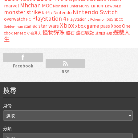
Mhchan
marvel
MOC
Monster Hunter
MONSTER HUNTER WORLD
Nintendo Switch
monster strike
Nintendo
Netflix
PlayStation 4
overwatch
ps5
PC
PlayStation 5
Pokemon
SDCC
Xbox
star wars
xbox game pass
Xbox One
starfield
Spider-man
怪物彈珠
遊戲人
爐石
爐石戰記
xbox series x
小島秀夫
艾爾登法環
生
Facebook
RSS
搜尋
月份
分類