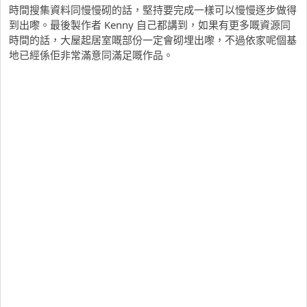
時間搜集資料同慢慢砌的話，堅持要完成一樣可以慢慢逐步做得
到出嚟。最後製作者 Kenny 自己都講到，如果有更多嘅資源同
時間的話，大屋起居室嘅部份一定會砌埋出嚟，不過依家呢個基
地已經係佢非常滿意同滿足嘅作品。