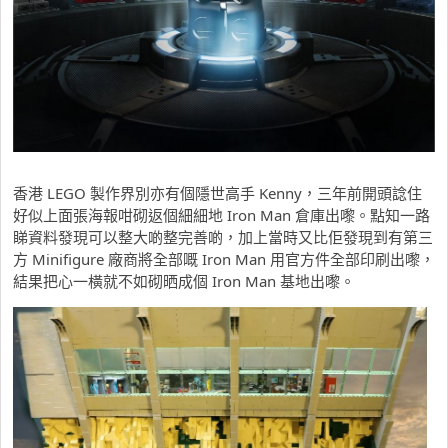
香港 LEGO 製作界別亦有個隱世高手 Kenny，三年前開頭諗住
好似上面張海報咁砌返個細細地 Iron Man 倉庫出嚟。點知一路
睇資料發現可以整大啲整完善啲，加上當時又比佢發現到有第三
方 Minifigure 廠商將全部嘅 Iron Man 用官方件全部印刷出嚟，
結果把心一橫就不如砌晒成個 Iron Man 基地出嚟。