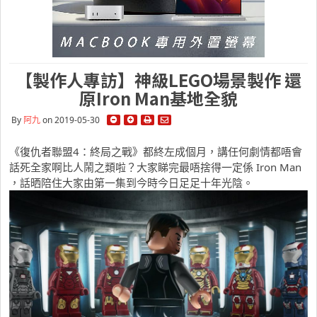
【製作人專訪】神級LEGO場景製作 還
原Iron Man基地全貌
By
阿九
on 2019-05-30
《復仇者聯盟4：終局之戰》都終左成個月，講任何劇情都唔會
話死全家啊比人鬧之類啦？大家睇完最唔捨得一定係 Iron Man
，話晒陪住大家由第一集到今時今日足足十年光陰。