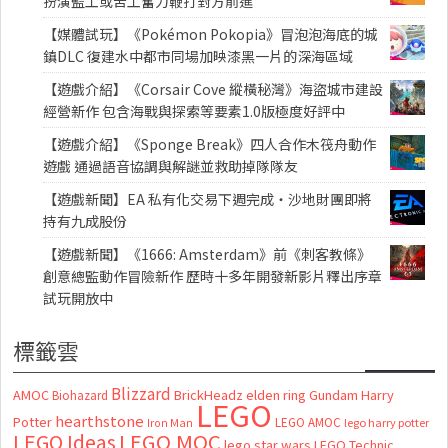
扮演監工或苦工奮力鞭打對方前進
【媒體試玩】《Pokémon Pokopia》冒泡泡海底的城
鎮DLC 復建水中都市同場加映漆黑一片的深海區域
【遊戲介紹】《Corsair Cove 縱橫秘灣》海盜城市建設
經營新作 包含海戰與探索等要素1.0版極度好評中
【遊戲介紹】《Sponge Break》四人合作木筏舟動作
遊戲 通過語音協調與解謎並救助掉隊隊友
【遊戲新聞】EA 私有化交易下週完成・沙地財團即將
持有九成股份
【遊戲新聞】《1666: Amsterdam》前《刺客教條》
創意總監動作冒險新作 歷時十多年開發新影片釋出序章
試玩開放中
標籤雲
Blizzard
AMOC
BrickHeadz
elden ring
Gundam
Harry
Biohazard
LEGO
hearthstone
Potter
LEGO AMOC
lego harry potter
Iron Man
LEGO MOC
LEGO Ideas
lego star wars
LEGO Technic