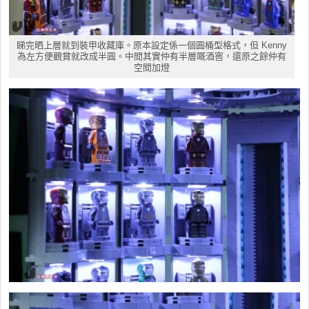
睇完晒上層就到裝甲收藏庫。原本設定係一個圓桶型格式，但 Kenny
為左方便觀賞就改成半圓。中間其實仲有半層嘅酒窖，還原之餘仲有
空間加燈