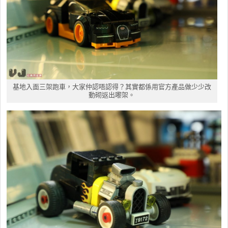
基地入面三架跑車，大家仲認唔認得？其實都係用官方產品做少少改
動砌返出嚟架。