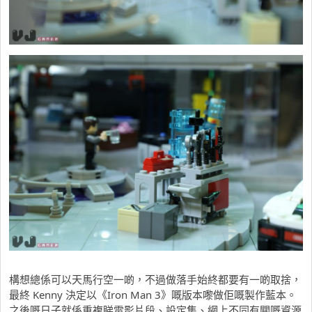
構想總係可以天馬行空一啲，不過做落手始終都要有一啲取捨，
最終 Kenny 決定以《Iron Man 3》嘅版本嚟做佢嘅製作藍本。
之後嘅日子就係重複睇電影片段、設定集、網上不同有關嘅資源