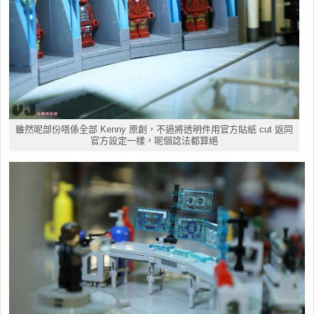
雖然呢部份唔係全部 Kenny 原創，不過將透明件用官方貼紙 cut 返同
官方設定一樣，呢個諗法都算絕