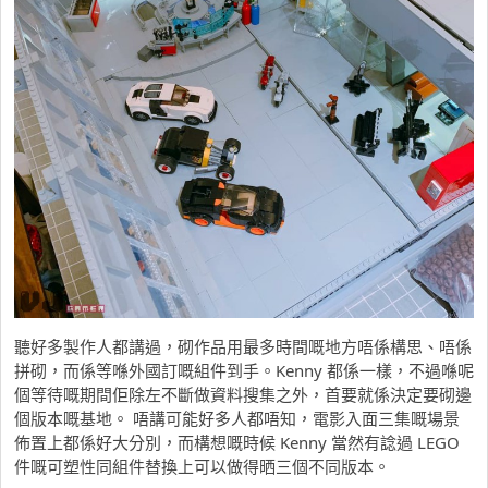
聽好多製作人都講過，砌作品用最多時間嘅地方唔係構思、唔係
拼砌，而係等喺外國訂嘅組件到手。Kenny 都係一樣，不過喺呢
個等待嘅期間佢除左不斷做資料搜集之外，首要就係決定要砌邊
個版本嘅基地。 唔講可能好多人都唔知，電影入面三集嘅場景
佈置上都係好大分別，而構想嘅時候 Kenny 當然有諗過 LEGO
件嘅可塑性同組件替換上可以做得晒三個不同版本。