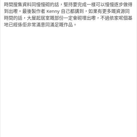
時間搜集資料同慢慢砌的話，堅持要完成一樣可以慢慢逐步做得
到出嚟。最後製作者 Kenny 自己都講到，如果有更多嘅資源同
時間的話，大屋起居室嘅部份一定會砌埋出嚟，不過依家呢個基
地已經係佢非常滿意同滿足嘅作品。