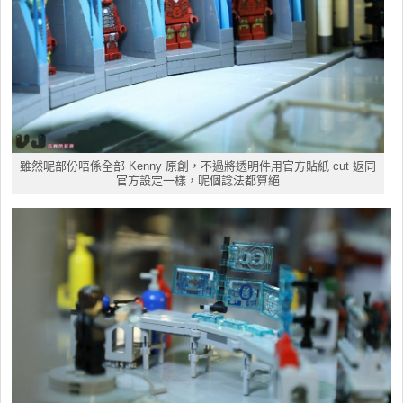
雖然呢部份唔係全部 Kenny 原創，不過將透明件用官方貼紙 cut 返同
官方設定一樣，呢個諗法都算絕