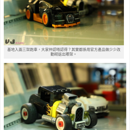
基地入面三架跑車，大家仲認唔認得？其實都係用官方產品做少少改
動砌返出嚟架。