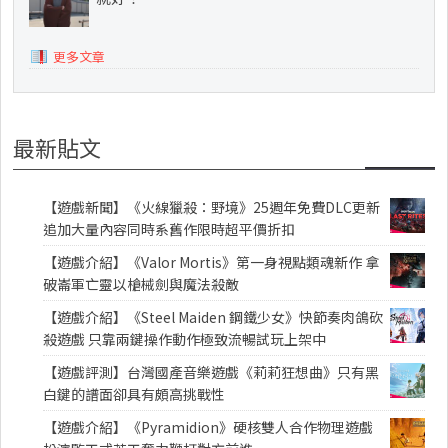
更多文章
最新貼文
【遊戲新聞】《火線獵殺：野境》25週年免費DLC更新
追加大量內容同時系舊作限時超平價折扣
【遊戲介紹】《Valor Mortis》第一身視點類魂新作 拿
破崙軍亡靈以槍械劍與魔法殺敵
【遊戲介紹】《Steel Maiden 鋼鐵少女》快節奏肉鴿砍
殺遊戲 只靠兩鍵操作動作極致流暢試玩上架中
【遊戲評測】台灣國產音樂遊戲《莉莉狂想曲》只有黑
白鍵的譜面卻具有頗高挑戰性
【遊戲介紹】《Pyramidion》硬核雙人合作物理遊戲