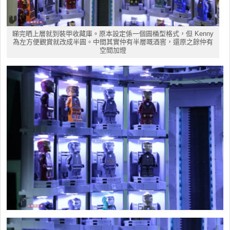
睇完晒上層就到裝甲收藏庫。原本設定係一個圓桶型格式，但 Kenny
為左方便觀賞就改成半圓。中間其實仲有半層嘅酒窖，還原之餘仲有
空間加燈