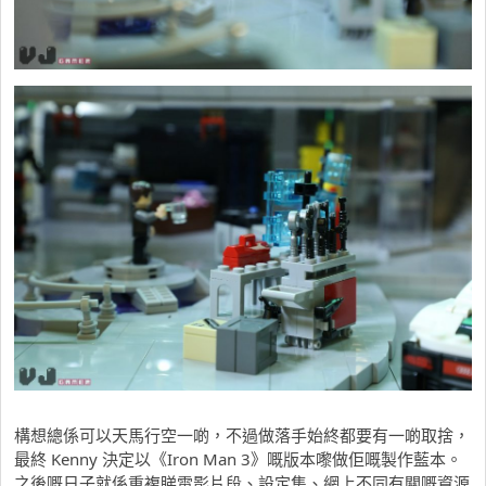
構想總係可以天馬行空一啲，不過做落手始終都要有一啲取捨，
最終 Kenny 決定以《Iron Man 3》嘅版本嚟做佢嘅製作藍本。
之後嘅日子就係重複睇電影片段、設定集、網上不同有關嘅資源