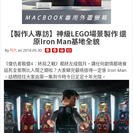
【製作人專訪】神級LEGO場景製作 還
原Iron Man基地全貌
By
阿九
on 2019-05-30
《復仇者聯盟4：終局之戰》都終左成個月，講任何劇情都唔會
話死全家啊比人鬧之類啦？大家睇完最唔捨得一定係 Iron Man
，話晒陪住大家由第一集到今時今日足足十年光陰。