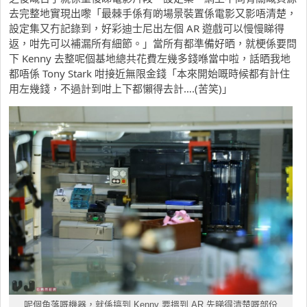
去完整地實現出嚟「最棘手係有啲場景裝置係電影又影唔清楚，
設定集又冇記錄到，好彩迪士尼出左個 AR 遊戲可以慢慢睇得
返，咁先可以補漏所有細節。」當所有都準備好晒，就梗係要問
下 Kenny 去整呢個基地總共花費左幾多錢喺當中啦，話晒我地
都唔係 Tony Stark 咁接近無限金錢「本來開始嘅時候都有計住
用左幾錢，不過計到咁上下都懶得去計….(苦笑)」
呢個角落嘅機器，就係搞到 Kenny 要搵到 AR 先睇得清楚嘅部份