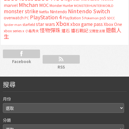
Mhchan
marvel
MOC
Monster Hunter
MONSTER HUNTER WORLD
Nintendo Switch
monster strike
Nintendo
Netflix
PlayStation 4
overwatch
ps5
PC
PlayStation 5
Pokemon
SDCC
Xbox
star wars
xbox game pass
Xbox One
starfield
Spider-man
怪物彈珠
遊戲人
爐石
爐石戰記
xbox series x
小島秀夫
艾爾登法環
生
Facebook
RSS
搜尋
月份
分類