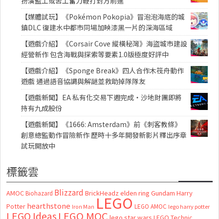
扮演監工或苦工奮力鞭打對方前進
【媒體試玩】《Pokémon Pokopia》冒泡泡海底的城
鎮DLC 復建水中都市同場加映漆黑一片的深海區域
【遊戲介紹】《Corsair Cove 縱橫秘灣》海盜城市建設
經營新作 包含海戰與探索等要素1.0版極度好評中
【遊戲介紹】《Sponge Break》四人合作木筏舟動作
遊戲 通過語音協調與解謎並救助掉隊隊友
【遊戲新聞】EA 私有化交易下週完成・沙地財團即將
持有九成股份
【遊戲新聞】《1666: Amsterdam》前《刺客教條》
創意總監動作冒險新作 歷時十多年開發新影片釋出序章
試玩開放中
標籤雲
Blizzard
AMOC
BrickHeadz
elden ring
Gundam
Harry
Biohazard
LEGO
hearthstone
Potter
LEGO AMOC
lego harry potter
Iron Man
LEGO MOC
LEGO Ideas
lego star wars
LEGO Technic