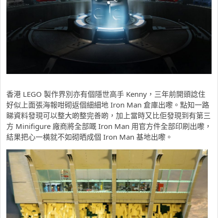
香港 LEGO 製作界別亦有個隱世高手 Kenny，三年前開頭諗住
好似上面張海報咁砌返個細細地 Iron Man 倉庫出嚟。點知一路
睇資料發現可以整大啲整完善啲，加上當時又比佢發現到有第三
方 Minifigure 廠商將全部嘅 Iron Man 用官方件全部印刷出嚟，
結果把心一橫就不如砌晒成個 Iron Man 基地出嚟。