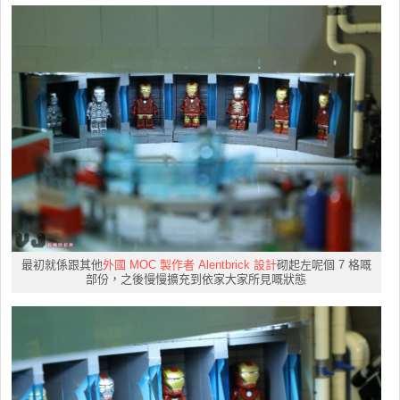
最初就係跟其他
外國 MOC 製作者 Alentbrick 設計
砌起左呢個 7 格嘅
部份，之後慢慢擴充到依家大家所見嘅狀態