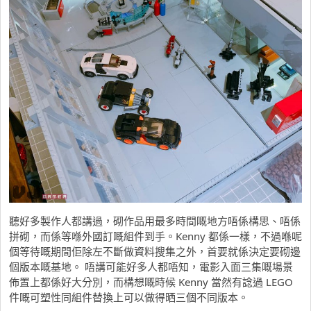
聽好多製作人都講過，砌作品用最多時間嘅地方唔係構思、唔係
拼砌，而係等喺外國訂嘅組件到手。Kenny 都係一樣，不過喺呢
個等待嘅期間佢除左不斷做資料搜集之外，首要就係決定要砌邊
個版本嘅基地。 唔講可能好多人都唔知，電影入面三集嘅場景
佈置上都係好大分別，而構想嘅時候 Kenny 當然有諗過 LEGO
件嘅可塑性同組件替換上可以做得晒三個不同版本。