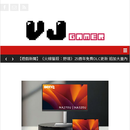
‹
›
【遊戲新聞】《火線獵殺：野境》25週年免費DLC更新 追加大量內
容同時系舊作限時超平價折扣