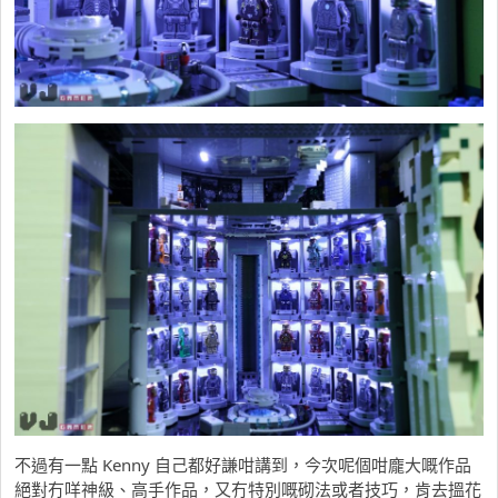
不過有一點 Kenny 自己都好謙咁講到，今次呢個咁龐大嘅作品
絕對冇咩神級、高手作品，又冇特別嘅砌法或者技巧，肯去搵花