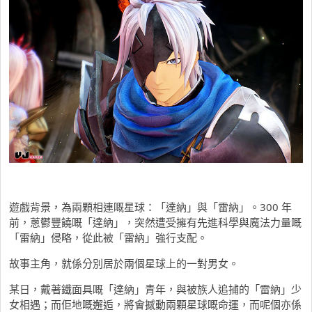
遊戲背景，為兩顆相連嘅星球：「達納」與「雷納」。300 年
前，蔥鬱豐饒嘅「達納」，突然遭受擁有先進科學與魔法力量嘅
「雷納」侵略，從此被「雷納」強行支配。
故事主角，就係分別居於兩個星球上的一對男女。
某日，戴著鐵面具嘅「達納」青年，與被族人追捕的「雷納」少
女相遇；而佢地嘅邂逅，將會撼動兩顆星球嘅命運，而呢個亦係