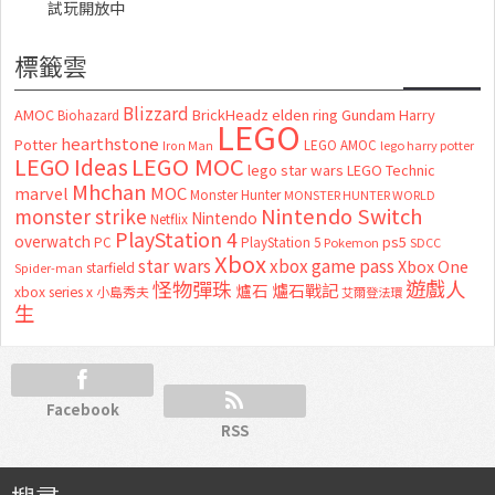
試玩開放中
標籤雲
Blizzard
AMOC
BrickHeadz
elden ring
Gundam
Harry
Biohazard
LEGO
hearthstone
Potter
LEGO AMOC
lego harry potter
Iron Man
LEGO MOC
LEGO Ideas
lego star wars
LEGO Technic
Mhchan
marvel
MOC
Monster Hunter
MONSTER HUNTER WORLD
Nintendo Switch
monster strike
Nintendo
Netflix
PlayStation 4
overwatch
ps5
PC
PlayStation 5
Pokemon
SDCC
Xbox
star wars
xbox game pass
Xbox One
starfield
Spider-man
怪物彈珠
遊戲人
爐石
爐石戰記
xbox series x
小島秀夫
艾爾登法環
生
Facebook
RSS