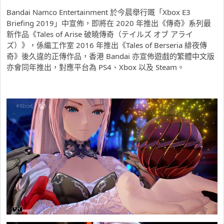
Bandai Namco Entertainment 於今晨舉行嘅「Xbox E3
Briefing 2019」中宣佈，即將在 2020 年推出《傳奇》系列最
新作品《Tales of Arise 破曉傳奇（テイルズ オブ アライ
ズ）》，係繼工作室 2016 年推出《Tales of Berseria 緋夜傳
奇》後久違的正傳作品，香港 Bandai 亦宣佈遊戲的繁體中文版
亦會同年推出，對應平台為 PS4、Xbox 以及 Steam。