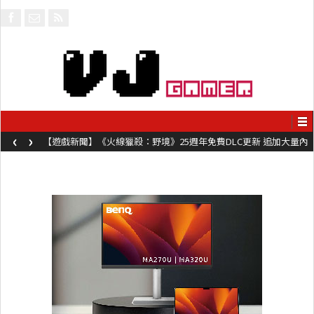
‹
›
【遊戲新聞】《火線獵殺：野境》25週年免費DLC更新 追加大量內
容同時系舊作限時超平價折扣