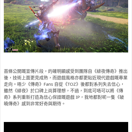
首條公開嘅宣傳片段，的確明顯感受到團隊自《緋夜傳奇》推出
後，技術上面更見成熟，而遊戲風格亦都更貼近現代遊戲嘅專業
走向。唔少《傳奇》Fans 自從《TOZ》後都對系列失去信心，
雖然《緋夜》於口碑上尚算理想，不過，到底可唔可以將《傳
奇》系列重新打造為信心保證嘅遊戲 IP，我地都對呢一隻《破
曉傳奇》感到非常好奇與期待。