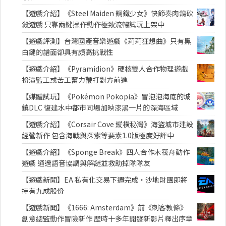
【遊戲介紹】《Steel Maiden 鋼鐵少女》快節奏肉鴿砍
殺遊戲 只靠兩鍵操作動作極致流暢試玩上架中
【遊戲評測】台灣國產音樂遊戲《莉莉狂想曲》只有黑
白鍵的譜面卻具有頗高挑戰性
【遊戲介紹】《Pyramidion》硬核雙人合作物理遊戲
扮演監工或苦工奮力鞭打對方前進
【媒體試玩】《Pokémon Pokopia》冒泡泡海底的城
鎮DLC 復建水中都市同場加映漆黑一片的深海區域
【遊戲介紹】《Corsair Cove 縱橫秘灣》海盜城市建設
經營新作 包含海戰與探索等要素1.0版極度好評中
【遊戲介紹】《Sponge Break》四人合作木筏舟動作
遊戲 通過語音協調與解謎並救助掉隊隊友
【遊戲新聞】EA 私有化交易下週完成・沙地財團即將
持有九成股份
【遊戲新聞】《1666: Amsterdam》前《刺客教條》
創意總監動作冒險新作 歷時十多年開發新影片釋出序章