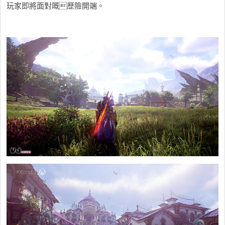
玩家即將面對嘅歷險開端。