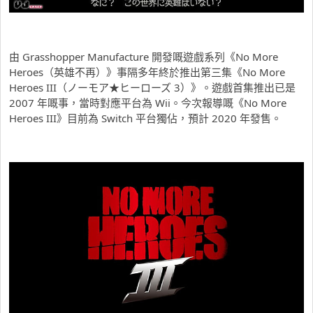
由 Grasshopper Manufacture 開發嘅遊戲系列《No More
Heroes（英雄不再）》事隔多年終於推出第三集《No More
Heroes III（ノーモア★ヒーローズ 3）》。遊戲首集推出已是
2007 年嘅事，當時對應平台為 Wii。今次報導嘅《No More
Heroes III》目前為 Switch 平台獨佔，預計 2020 年發售。