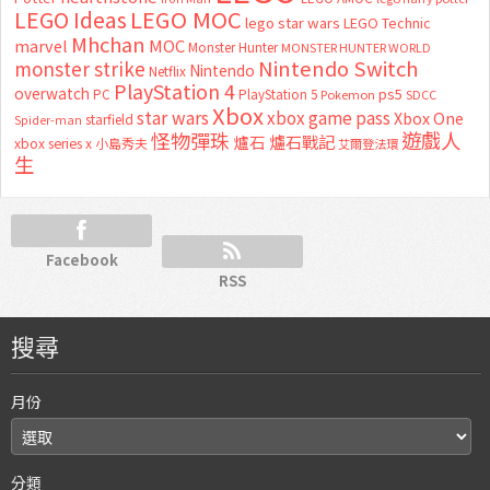
LEGO MOC
LEGO Ideas
lego star wars
LEGO Technic
Mhchan
marvel
MOC
Monster Hunter
MONSTER HUNTER WORLD
Nintendo Switch
monster strike
Nintendo
Netflix
PlayStation 4
overwatch
ps5
PC
PlayStation 5
Pokemon
SDCC
Xbox
star wars
xbox game pass
Xbox One
starfield
Spider-man
怪物彈珠
遊戲人
爐石
爐石戰記
xbox series x
小島秀夫
艾爾登法環
生
Facebook
RSS
搜尋
月份
分類