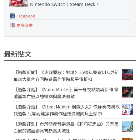
Nintendo Switch｜Steam Deck。
Facebook
更多文章
最新貼文
【遊戲新聞】《火線獵殺：野境》25週年免費DLC更新
追加大量內容同時系舊作限時超平價折扣
【遊戲介紹】《Valor Mortis》第一身視點類魂新作 拿
破崙軍亡靈以槍械劍與魔法殺敵
【遊戲介紹】《Steel Maiden 鋼鐵少女》快節奏肉鴿砍
殺遊戲 只靠兩鍵操作動作極致流暢試玩上架中
【遊戲評測】台灣國產音樂遊戲《莉莉狂想曲》只有黑
白鍵的譜面卻具有頗高挑戰性