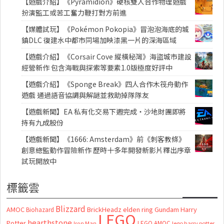
【遊戲介紹】《Pyramidion》硬核雙人合作物理遊戲
扮演監工或苦工奮力鞭打對方前進
【媒體試玩】《Pokémon Pokopia》冒泡泡海底的城
鎮DLC 復建水中都市同場加映漆黑一片的深海區域
【遊戲介紹】《Corsair Cove 縱橫秘灣》海盜城市建設
經營新作 包含海戰與探索等要素1.0版極度好評中
【遊戲介紹】《Sponge Break》四人合作木筏舟動作
遊戲 通過語音協調與解謎並救助掉隊隊友
【遊戲新聞】EA 私有化交易下週完成・沙地財團即將
持有九成股份
【遊戲新聞】《1666: Amsterdam》前《刺客教條》
創意總監動作冒險新作 歷時十多年開發新影片釋出序章
試玩開放中
標籤雲
Blizzard
AMOC
BrickHeadz
elden ring
Gundam
Harry
Biohazard
LEGO
hearthstone
Potter
LEGO AMOC
lego harry potter
Iron Man