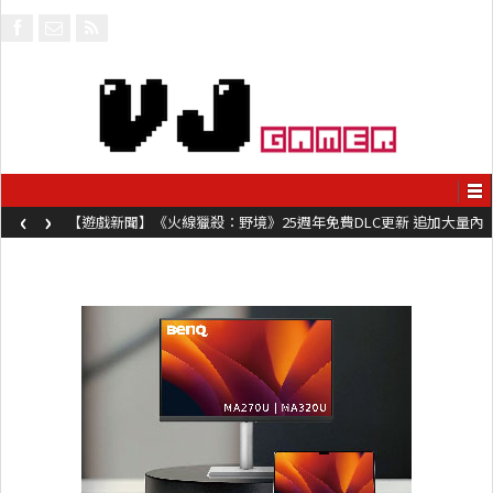
‹
›
【遊戲新聞】《火線獵殺：野境》25週年免費DLC更新 追加大量內
容同時系舊作限時超平價折扣