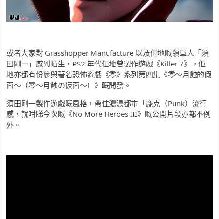
或者大家對 Grasshopper Manufacture 以及佢地嘅領軍人「須
田剛一」感到陌生，PS2 年代佢地曾製作遊戲《Killer 7》，佢
地亦都有份參與著名恐怖遊戲《零》系列第四集《零～月蝕的假
面～（零〜月蝕の仮面〜）》嘅開發。
須田剛一製作遊戲嘅風格，帶住濃濃都市「龐克（Punk）流行
感，就咁睇今次嘅《No More Heroes III》嘅公開片段亦都不例
外。