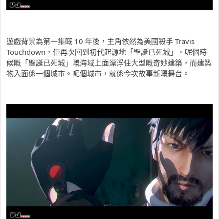
遊戲背景為第一集嘅 10 年後，主角依然為美國殺手 Travis
Touchdown，佢再次回到初代起源地「聖誕已死城」。呢個時
候嘅「聖誕已死城」嘅海域上面漂浮住大型嘅奇妙建築，而建築
物入面係一個城市。呢個城市，就係今次故事新嘅舞台。