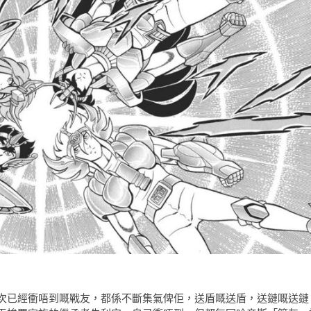
次已經衝唔到嘅戰友，都係不斷集氣俾佢，送盾嘅送盾，送鏈嘅送鏈