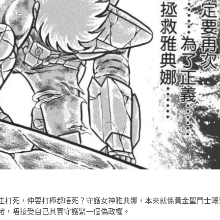
生打死，仲要打極都唔死？守護女神雅典娜，本來就係黃金聖鬥士嘅
睹，唔接受自己其實守護緊一個偽政權。