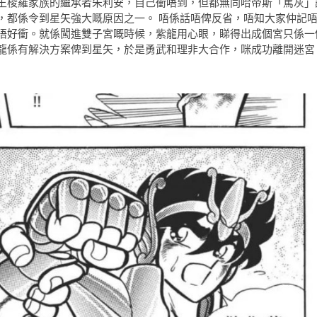
王梭羅家族的繼承者朱利安，自己衝唔到，但都無同哈帝斯「篤灰」
，都係令到星矢強大嘅原因之一。 唔係話唔俾反省，唔知大家仲記
唔好衝。就係闖進雙子宮嘅時候，紫龍用心眼，睇得出成個宮只係一
龍係有解決方案俾到星矢，於是勇武和理非大合作，咪成功離開迷宮