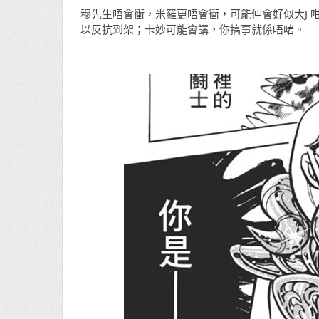
穆先生唔會衝，米羅更唔會衝，可能仲會好似大J
以反抗到架；卡妙可能會講，你搞事就係唔啱。