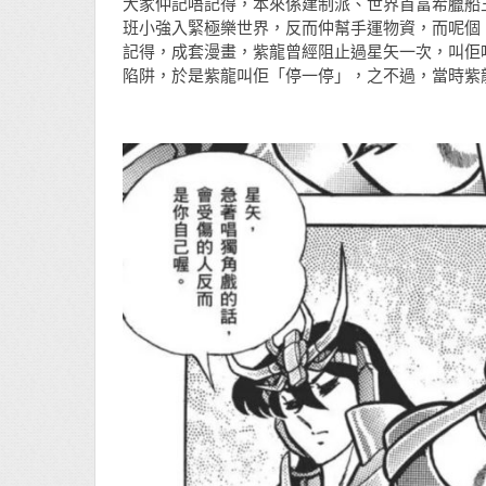
大家仲記唔記得，本來係建制派、世界首富希臘船
班小強入緊極樂世界，反而仲幫手運物資，而呢個
記得，成套漫畫，紫龍曾經阻止過星矢一次，叫佢
陷阱，於是紫龍叫佢「停一停」，之不過，當時紫