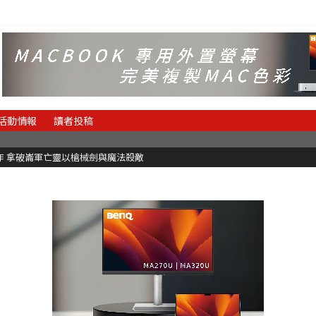
活動情報
讀者投稿
魂新作 拿破崙軍亡靈以槍械劍與魔法殺敵