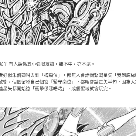
呢？ 有人話係五小強嘅友誼，雖不中，亦不遠。
者好似朱凱廸咁去到「樽頸位」，都無人會話衝緊嘅星矢「我到底睇
敢衝，個個留喺自己個宮「緊守崗位」，都唔會話星矢半句，因為大
連星矢都開始諗「衝擊係咪唔啱」，成個聖域就會玩完。