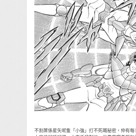
不割蓆係星矢呢隻「小強」打不死嘅秘密，仲有每