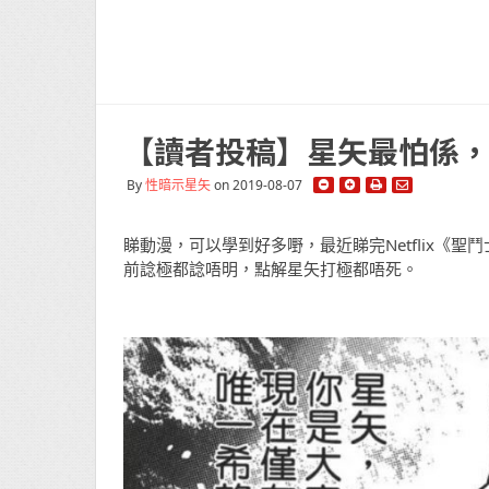
【讀者投稿】星矢最怕係
By
性暗示星矢
on 2019-08-07
睇動漫，可以學到好多嘢，最近睇完Netflix《
前諗極都諗唔明，點解星矢打極都唔死。