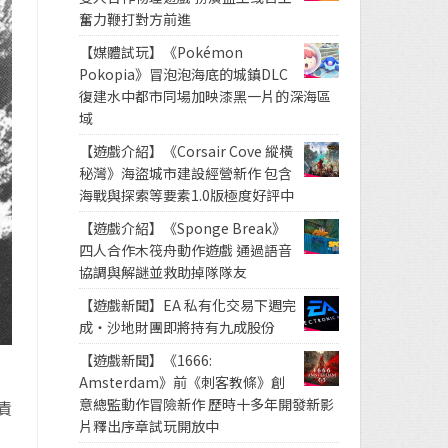
奮力鞭打對方前進
【媒體試玩】《Pokémon
Pokopia》冒泡泡海底的城鎮DLC
復建水中都市同場加映漆黑一片的深海區
域
【遊戲介紹】《Corsair Cove 縱橫
秘灣》海盜城市建設經營新作 包含
海戰與探索等要素1.0版極度好評中
【遊戲介紹】《Sponge Break》
四人合作木筏舟動作遊戲 通過語音
協調與解謎並救助掉隊隊友
【遊戲新聞】EA 私有化交易下週完
成・沙地財團即將持有九成股份
【遊戲新聞】《1666:
Amsterdam》前《刺客教條》創
意總監動作冒險新作 歷時十多年開發新影
責
片釋出序章試玩開放中