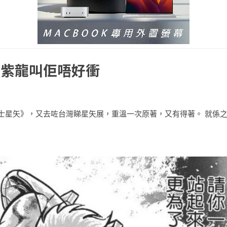
，紫龍叫佢唔好衝
聖鬥士星矢》，又去咗台灣睇星矢展，重溫一次原著，又有得著。 就係