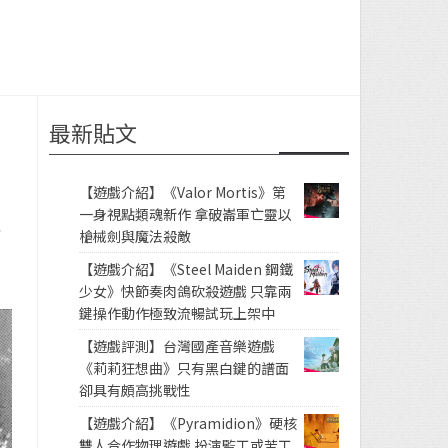
最新貼文
【遊戲介紹】《Valor Mortis》第
一身視點類魂新作 拿破崙軍亡靈以
之
槍械劍與魔法殺敵
【遊戲介紹】《Steel Maiden 鋼鐵
少女》快節奏肉鴿砍殺遊戲 只靠兩
鍵操作動作極致流暢試玩上架中
【遊戲評測】台灣國產音樂遊戲
《莉莉狂想曲》只有黑白鍵的譜面
卻具有頗高挑戰性
【遊戲介紹】《Pyramidion》硬核
雙人合作物理遊戲 扮演監工或苦工