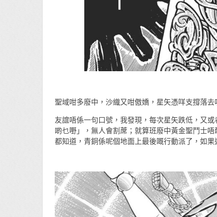
聖域咁多廢中，沙織又咁傲嬌，星矢憑咩支撐落去
友誼唔係一句口號，我發現，每次星矢跌低，又或
啲乜嘢」，無人會割蓆；就算班廢中黃金聖鬥士唔
都知道，青銅係呢個地面上最後嘅行動派了，如果