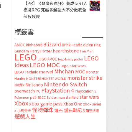
【PR】《惡魔夜瘋狂》養成型RTA
可
模擬RPG 死越多越強大不分敵我全
部殺殺殺
標籤雲
Blizzard
AMOC
BrickHeadz
elden ring
Biohazard
hearthstone
Gundam
Harry Potter
Iron Man
LEGO
LEGO
LEGO AMOC
lego harry potter
LEGO MOC
Ideas
lego star wars
Mhchan
marvel
MOC
LEGO Technic
Monster
monster strike
Hunter
MONSTER HUNTER WORLD
Nintendo Switch
Nintendo
Netflix
PlayStation 4
overwatch
PC
PlayStation 5
star wars
ps5
starfield
Pokemon
SDCC
Spider-man
Xbox
xbox game pass
Xbox One
xbox series
怪物彈珠
爐石
爐石戰記
x
小島秀夫
艾爾登法環
遊戲人生