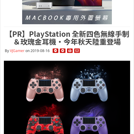
【PR】PlayStation 全新四色無線手制
＆玫瑰金耳機・今年秋天陸重登場
By
VJGamer
on 2019-08-16