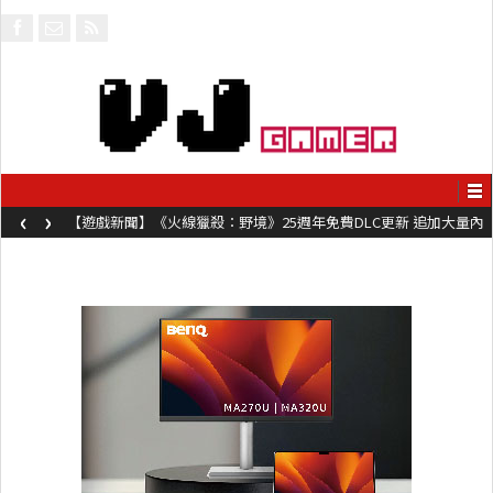
‹
›
【遊戲新聞】《火線獵殺：野境》25週年免費DLC更新 追加大量內
容同時系舊作限時超平價折扣