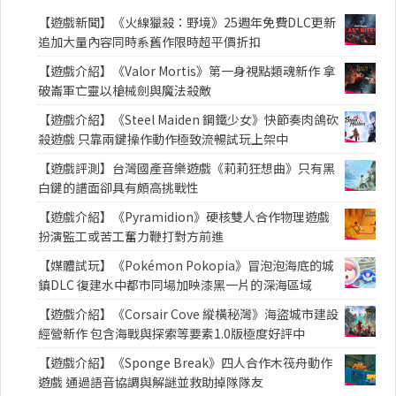
【遊戲新聞】《火線獵殺：野境》25週年免費DLC更新
追加大量內容同時系舊作限時超平價折扣
【遊戲介紹】《Valor Mortis》第一身視點類魂新作 拿
破崙軍亡靈以槍械劍與魔法殺敵
【遊戲介紹】《Steel Maiden 鋼鐵少女》快節奏肉鴿砍
殺遊戲 只靠兩鍵操作動作極致流暢試玩上架中
【遊戲評測】台灣國產音樂遊戲《莉莉狂想曲》只有黑
白鍵的譜面卻具有頗高挑戰性
【遊戲介紹】《Pyramidion》硬核雙人合作物理遊戲
扮演監工或苦工奮力鞭打對方前進
【媒體試玩】《Pokémon Pokopia》冒泡泡海底的城
鎮DLC 復建水中都市同場加映漆黑一片的深海區域
【遊戲介紹】《Corsair Cove 縱橫秘灣》海盜城市建設
經營新作 包含海戰與探索等要素1.0版極度好評中
【遊戲介紹】《Sponge Break》四人合作木筏舟動作
遊戲 通過語音協調與解謎並救助掉隊隊友