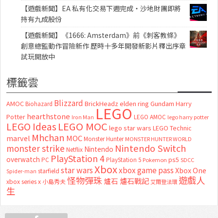
【遊戲新聞】EA 私有化交易下週完成・沙地財團即將
持有九成股份
【遊戲新聞】《1666: Amsterdam》前《刺客教條》
創意總監動作冒險新作 歷時十多年開發新影片釋出序章
試玩開放中
標籤雲
Blizzard
AMOC
BrickHeadz
elden ring
Gundam
Harry
Biohazard
LEGO
hearthstone
Potter
LEGO AMOC
lego harry potter
Iron Man
LEGO MOC
LEGO Ideas
lego star wars
LEGO Technic
Mhchan
marvel
MOC
Monster Hunter
MONSTER HUNTER WORLD
Nintendo Switch
monster strike
Nintendo
Netflix
PlayStation 4
overwatch
ps5
PC
PlayStation 5
Pokemon
SDCC
Xbox
star wars
xbox game pass
Xbox One
starfield
Spider-man
怪物彈珠
遊戲人
爐石
爐石戰記
xbox series x
小島秀夫
艾爾登法環
生