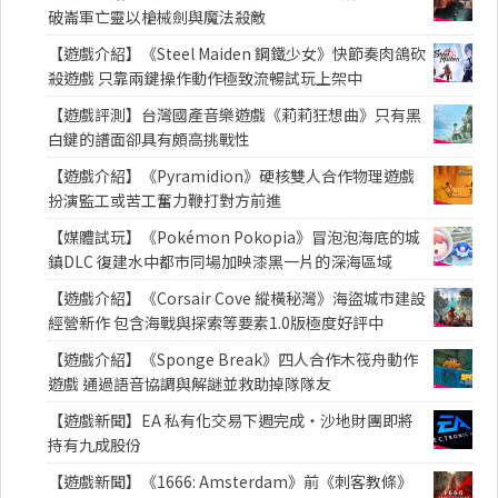
破崙軍亡靈以槍械劍與魔法殺敵
【遊戲介紹】《Steel Maiden 鋼鐵少女》快節奏肉鴿砍
殺遊戲 只靠兩鍵操作動作極致流暢試玩上架中
【遊戲評測】台灣國產音樂遊戲《莉莉狂想曲》只有黑
白鍵的譜面卻具有頗高挑戰性
【遊戲介紹】《Pyramidion》硬核雙人合作物理遊戲
扮演監工或苦工奮力鞭打對方前進
【媒體試玩】《Pokémon Pokopia》冒泡泡海底的城
鎮DLC 復建水中都市同場加映漆黑一片的深海區域
【遊戲介紹】《Corsair Cove 縱橫秘灣》海盜城市建設
經營新作 包含海戰與探索等要素1.0版極度好評中
【遊戲介紹】《Sponge Break》四人合作木筏舟動作
遊戲 通過語音協調與解謎並救助掉隊隊友
【遊戲新聞】EA 私有化交易下週完成・沙地財團即將
持有九成股份
【遊戲新聞】《1666: Amsterdam》前《刺客教條》