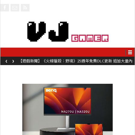
‹
›
【遊戲新聞】《火線獵殺：野境》25週年免費DLC更新 追加大量內
容同時系舊作限時超平價折扣