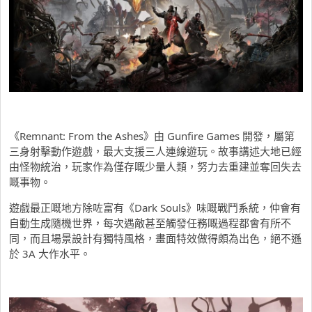
《Remnant: From the Ashes》由 Gunfire Games 開發，屬第
三身射擊動作遊戲，最大支援三人連線遊玩。故事講述大地已經
由怪物統治，玩家作為僅存嘅少量人類，努力去重建並奪回失去
嘅事物。
遊戲最正嘅地方除咗富有《Dark Souls》味嘅戰鬥系統，仲會有
自動生成隨機世界，每次遇敵甚至觸發任務嘅過程都會有所不
同，而且場景設計有獨特風格，畫面特效做得頗為出色，絕不遜
於 3A 大作水平。