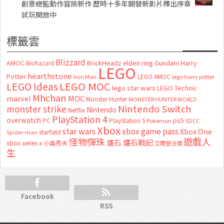
創意總監動作冒險新作 歷時十多年開發新影片釋出序章
試玩開放中
標籤雲
Blizzard
AMOC
BrickHeadz
elden ring
Gundam
Harry
Biohazard
LEGO
hearthstone
Potter
LEGO AMOC
lego harry potter
Iron Man
LEGO MOC
LEGO Ideas
lego star wars
LEGO Technic
Mhchan
marvel
MOC
Monster Hunter
MONSTER HUNTER WORLD
Nintendo Switch
monster strike
Nintendo
Netflix
PlayStation 4
overwatch
ps5
PC
PlayStation 5
Pokemon
SDCC
Xbox
star wars
xbox game pass
Xbox One
starfield
Spider-man
怪物彈珠
遊戲人
爐石
爐石戰記
xbox series x
小島秀夫
艾爾登法環
生
Facebook
RSS