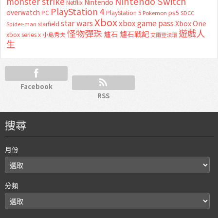
Nintendo Switch
monster strike
Nintendo
Netflix
PlayStation 4
overwatch
ps5
PC
PlayStation 5
Pokemon
SDCC
Xbox
star wars
xbox game pass
Xbox One
starfield
Spider-man
怪物彈珠
遊戲人
爐石
爐石戰記
xbox series x
小島秀夫
艾爾登法環
生
Facebook
RSS
搜尋
月份
分類