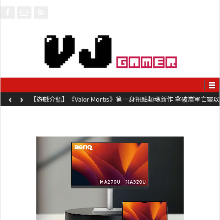
‹
›
【遊戲介紹】《Valor Mortis》第一身視點類魂新作 拿破崙軍亡靈以
槍械劍與魔法殺敵