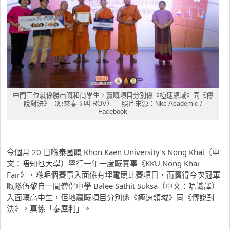
中間三位就係勝出嘅和尚學生，贏嘅項目分別係《極速領域》同《傳
說對決》（原來泰國叫 ROV） 照片來源：Nkc Academic /
Facebook
今個月 20 日喺泰國嘅 Khon Kaen University’s Nong Khai（中
文：唔知乜大學）舉行一年一度嘅賽事《KKU Nong Khai
Fair》，喺呢個賽事入面係有埋電競比賽項目，而贏得今次冠軍
嘅隊伍黎自一間僧侶中學 Balee Sathit Suksa（中文：唔識譯）
入面嘅高中生，佢地贏嘅項目分別係《極速領域》同《傳說對
決》，真係「泰犀利」。