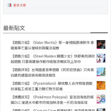
更多文章
最新貼文
【遊戲介紹】《Valor Mortis》第一身視點類魂新作 拿
破崙軍亡靈以槍械劍與魔法殺敵
【遊戲介紹】《Steel Maiden 鋼鐵少女》快節奏肉鴿砍
殺遊戲 只靠兩鍵操作動作極致流暢試玩上架中
【遊戲評測】台灣國產音樂遊戲《莉莉狂想曲》只有黑
白鍵的譜面卻具有頗高挑戰性
【遊戲介紹】《Pyramidion》硬核雙人合作物理遊戲
扮演監工或苦工奮力鞭打對方前進
【媒體試玩】《Pokémon Pokopia》冒泡泡海底的城
鎮DLC 復建水中都市同場加映漆黑一片的深海區域
【遊戲介紹】《Corsair Cove 縱橫秘灣》海盜城市建設