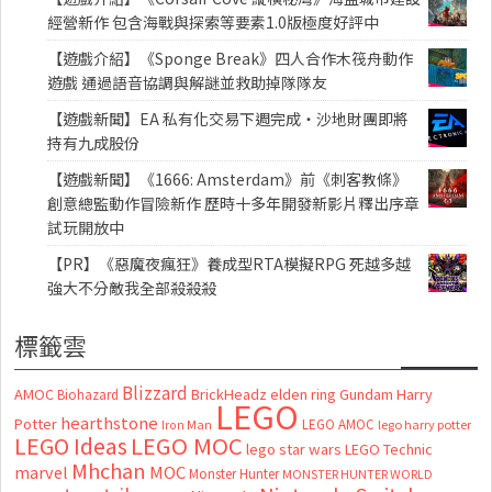
經營新作 包含海戰與探索等要素1.0版極度好評中
【遊戲介紹】《Sponge Break》四人合作木筏舟動作
遊戲 通過語音協調與解謎並救助掉隊隊友
【遊戲新聞】EA 私有化交易下週完成・沙地財團即將
持有九成股份
【遊戲新聞】《1666: Amsterdam》前《刺客教條》
創意總監動作冒險新作 歷時十多年開發新影片釋出序章
試玩開放中
【PR】《惡魔夜瘋狂》養成型RTA模擬RPG 死越多越
強大不分敵我全部殺殺殺
標籤雲
Blizzard
AMOC
BrickHeadz
elden ring
Gundam
Harry
Biohazard
LEGO
hearthstone
Potter
LEGO AMOC
lego harry potter
Iron Man
LEGO MOC
LEGO Ideas
lego star wars
LEGO Technic
Mhchan
marvel
MOC
Monster Hunter
MONSTER HUNTER WORLD