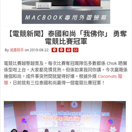
【電競新聞】泰國和尚「我佛你」 勇奪
電競比賽冠軍
By
滅盡殺手
on 2019-08-22
電競比賽越黎越普及，每次比賽奪冠嘅隊伍多數都係 Chok 晒懶
係型咁上台，大家都見慣見熟。但係如果我同你講，今次贏嘅係
幾個和尚，成件事突然間就變得好爆。根據外媒
Coconuts 報
導
，日前就有三位泰國和尚贏得一個電競比賽冠軍！