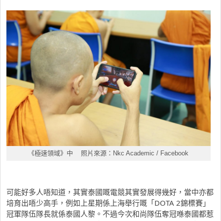
《極速領域》中 照片來源：Nkc Academic / Facebook
可能好多人唔知道，其實泰國嘅電競其實發展得幾好，當中亦都
培育出唔少高手，例如上星期係上海舉行嘅「DOTA 2錦標賽」
冠軍隊伍隊長就係泰國人黎。不過今次和尚隊伍奪冠喺泰國都惹