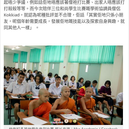
起唔少爭議，例如話佢地唔應該著僧袍打比賽、出家人唔應該打
打殺殺等等。而今次陪伴三位和尚學生比賽嘅學術協調員僧侶
Kokkiad，就認為呢種批評並不合理，佢話「其實佢地只係小朋
友，呢個年齡需要成長，發展佢地嘅技能以及探索自身興趣，就
同其他人一樣」 。