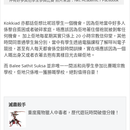
仲有好多其他學生參與比賽 照片來源：Nkc Academic / Facebook
Kokkiad 亦都話佢想比呢班學生一個機會，因為佢地當中好多人
係黎自貧困或者破碎家庭，唔應該因為佢地著住僧袍就被剝奪任
何機會。 加上佢地每星期其實只係上 20 小時宗教信仰堂，其他
時間同普通學生無分別，當中有學生透過電腦課程了解咩叫電子
競技，甚至有人每天都會係空餘時間訓練，實在唔應該因為一個
人嘅出身又或者衣著去抱有異樣目光去睇佢地。
而 Balee Sathit Suksa 並非唯一一間派和尚學生參加比賽嘅宗教
學校，佢地只係唯一獲勝嘅學校，絕對值得自豪！
滅盡殺手
重度魔物獵人中毒者，歷代遊玩時間破億分鐘！