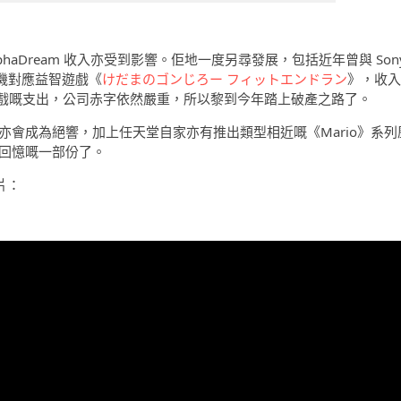
aDream 收入亦受到影響。佢地一度另尋發展，包括近年曾與 Son
友向嘅手機對應益智遊戲《
けだまのゴンじろー フィットエンドラン
》，收入
戲嘅支出，公司赤字依然嚴重，所以黎到今年踏上破產之路了。
亦會成為絕響，加上任天堂自家亦有推出類型相近嘅《Mario》系列
家回憶嘅一部份了。
片：