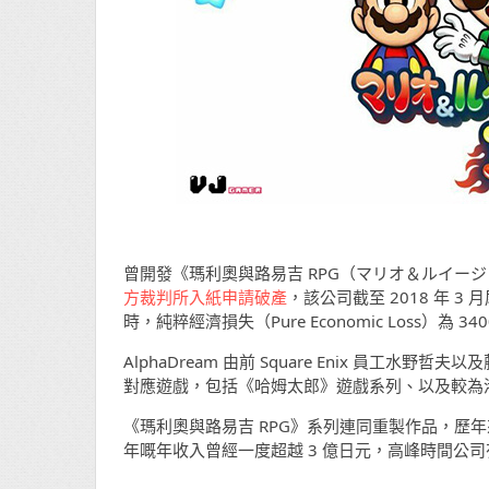
曾開發《瑪利奧與路易吉 RPG（マリオ＆ルイージ RPG
方裁判所入紙申請破產
，該公司截至 2018 年 3 月
時，純粹經濟損失（Pure Economic Loss）為 34
AlphaDream 由前 Square Enix 員工水
對應遊戲，包括《哈姆太郎》遊戲系列、以及較為港
《瑪利奧與路易吉 RPG》系列連同重製作品，歷年來一共推
年嘅年收入曾經一度超越 3 億日元，高峰時間公司