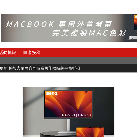
活動情報
讀者投稿
C更新 追加大量內容同時系舊作限時超平價折扣