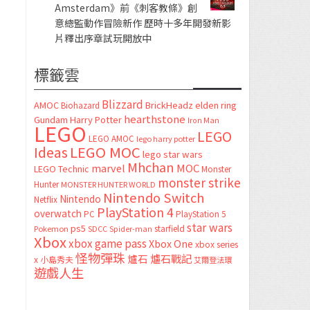
Amsterdam》前《刺客教條》創
意總監動作冒險新作 歷時十多年開發新影
片釋出序章試玩開放中
標籤雲
Blizzard
AMOC
BrickHeadz
elden ring
Biohazard
hearthstone
Gundam
Harry Potter
Iron Man
LEGO
LEGO
LEGO AMOC
lego harry potter
LEGO MOC
Ideas
lego star wars
Mhchan
marvel
MOC
LEGO Technic
Monster
monster strike
Hunter
MONSTER HUNTER WORLD
Nintendo Switch
Nintendo
Netflix
PlayStation 4
overwatch
PC
PlayStation 5
star wars
ps5
starfield
Pokemon
SDCC
Spider-man
Xbox
xbox game pass
Xbox One
xbox series
怪物彈珠
爐石
爐石戰記
x
小島秀夫
艾爾登法環
遊戲人生