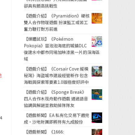
卻具有頗高挑戰性
【遊戲介紹】《Pyramidion》硬核
雙人合作物理遊戲 扮演監工或苦工
奮力鞭打對方前進
【媒體試玩】《Pokémon
Pokopia》冒泡泡海底的城鎮DLC
復建水中都市同場加映漆黑一片的深海區
域
【遊戲介紹】《Corsair Cove 縱橫
地
秘灣》海盜城市建設經營新作 包含
海戰與探索等要素1.0版極度好評中
【遊戲介紹】《Sponge Break》
四人合作木筏舟動作遊戲 通過語音
協調與解謎並救助掉隊隊友
【遊戲新聞】EA 私有化交易下週完
4
成・沙地財團即將持有九成股份
【遊戲新聞】《1666: