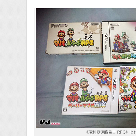
《瑪利奧與路易吉 RPG》七代遊