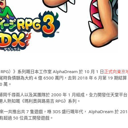
）》系列嘅日本工作室 AlphaDream 於 10 月 1 日
正式向東京
尾時負債額為大約 4 億 6500 萬円，去到 2018 年 6 月第 19 期結算
00 萬。
野哲夫以及藤岡千尋兩人以及其團隊於 2000 年 1 月組成，全力開發任天堂平台
人熟知嘅《瑪利奧與路易吉 RPG》系列。
出共 7 隻遊戲，喺 3DS 盛行嘅年代， AlphaDream 於 201
有超過 50 位員工開發遊戲。