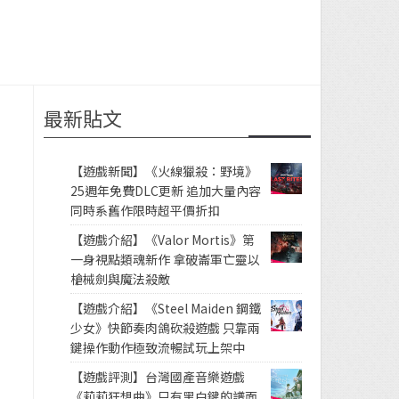
最新貼文
【遊戲新聞】《火線獵殺：野境》
25週年免費DLC更新 追加大量內容
同時系舊作限時超平價折扣
【遊戲介紹】《Valor Mortis》第
一身視點類魂新作 拿破崙軍亡靈以
槍械劍與魔法殺敵
【遊戲介紹】《Steel Maiden 鋼鐵
少女》快節奏肉鴿砍殺遊戲 只靠兩
鍵操作動作極致流暢試玩上架中
【遊戲評測】台灣國產音樂遊戲
《莉莉狂想曲》只有黑白鍵的譜面