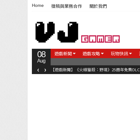
Home
徵稿與業務合作
關於我們
08
遊戲新聞
遊戲攻略
玩物快訊
Aug
‹
›
【遊戲新聞】《火線獵殺：野境》25週年免費DL