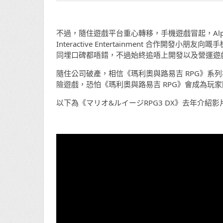
不過，隨住遊戲平台重心轉移，手機遊戲冒起，Alph
Interactive Entertainment 合作開發小朋
同埋口碑都唔錯，不過始終追唔上開發以及營運遊
隨住公司破產，相信《瑪利奧與路易吉 RPG》系列
險遊戲，恐怕《瑪利奧與路易吉 RPG》會成為玩
以下為《マリオ&ルイージRPG3 DX》去年介紹影