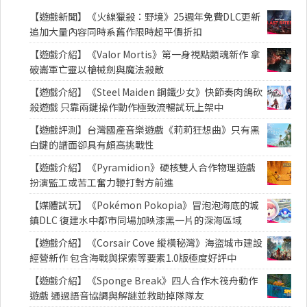
【遊戲新聞】《火線獵殺：野境》25週年免費DLC更新
追加大量內容同時系舊作限時超平價折扣
【遊戲介紹】《Valor Mortis》第一身視點類魂新作 拿
破崙軍亡靈以槍械劍與魔法殺敵
【遊戲介紹】《Steel Maiden 鋼鐵少女》快節奏肉鴿砍
殺遊戲 只靠兩鍵操作動作極致流暢試玩上架中
【遊戲評測】台灣國產音樂遊戲《莉莉狂想曲》只有黑
白鍵的譜面卻具有頗高挑戰性
【遊戲介紹】《Pyramidion》硬核雙人合作物理遊戲
扮演監工或苦工奮力鞭打對方前進
【媒體試玩】《Pokémon Pokopia》冒泡泡海底的城
鎮DLC 復建水中都市同場加映漆黑一片的深海區域
【遊戲介紹】《Corsair Cove 縱橫秘灣》海盜城市建設
經營新作 包含海戰與探索等要素1.0版極度好評中
【遊戲介紹】《Sponge Break》四人合作木筏舟動作
遊戲 通過語音協調與解謎並救助掉隊隊友