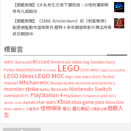
【遊戲新聞】EA 私有化交易下週完成・沙地財團即將
持有九成股份
【遊戲新聞】《1666: Amsterdam》前《刺客教條》
創意總監動作冒險新作 歷時十多年開發新影片釋出序章
試玩開放中
標籤雲
Blizzard
AMOC
BrickHeadz
elden ring
Gundam
Harry
Biohazard
LEGO
hearthstone
Potter
LEGO AMOC
lego harry potter
Iron Man
LEGO MOC
LEGO Ideas
lego star wars
LEGO Technic
Mhchan
marvel
MOC
Monster Hunter
MONSTER HUNTER WORLD
Nintendo Switch
monster strike
Nintendo
Netflix
PlayStation 4
overwatch
ps5
PC
PlayStation 5
Pokemon
SDCC
Xbox
star wars
xbox game pass
Xbox One
starfield
Spider-man
怪物彈珠
遊戲人
爐石
爐石戰記
xbox series x
小島秀夫
艾爾登法環
生