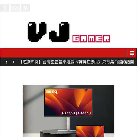
‹
›
【遊戲評測】台灣國產音樂遊戲《莉莉狂想曲》只有黑白鍵的譜面
卻具有頗高挑戰性