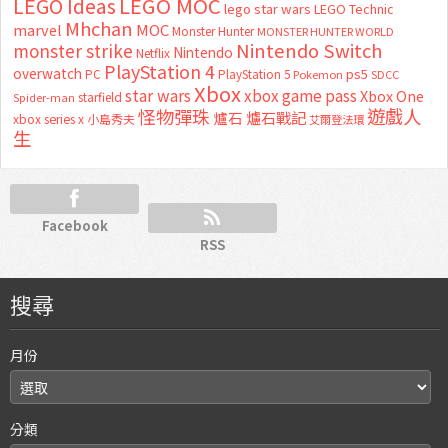
LEGO MOC
LEGO Ideas
lego star wars
LEGO Technic
Mhchan
marvel
MOC
Monster Hunter
MONSTER HUNTER WORLD
Nintendo Switch
monster strike
Nintendo
Netflix
PlayStation 4
overwatch
ps5
PC
PlayStation 5
Pokemon
SDCC
Xbox
star wars
xbox game pass
Xbox One
starfield
Spider-man
怪物彈珠
遊戲人
爐石
爐石戰記
xbox series x
小島秀夫
艾爾登法環
生
Facebook
RSS
搜尋
月份
分類