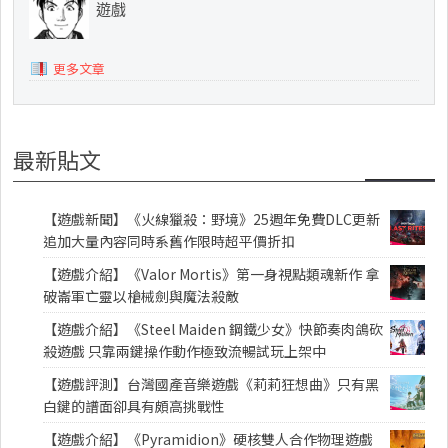
遊戲
更多文章
最新貼文
【遊戲新聞】《火線獵殺：野境》25週年免費DLC更新
追加大量內容同時系舊作限時超平價折扣
【遊戲介紹】《Valor Mortis》第一身視點類魂新作 拿
破崙軍亡靈以槍械劍與魔法殺敵
【遊戲介紹】《Steel Maiden 鋼鐵少女》快節奏肉鴿砍
殺遊戲 只靠兩鍵操作動作極致流暢試玩上架中
【遊戲評測】台灣國產音樂遊戲《莉莉狂想曲》只有黑
白鍵的譜面卻具有頗高挑戰性
【遊戲介紹】《Pyramidion》硬核雙人合作物理遊戲