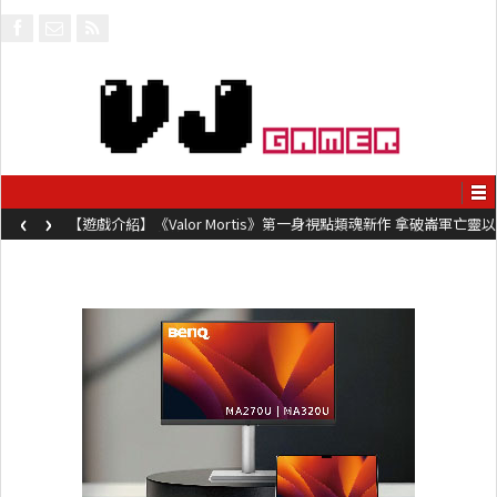
‹
›
【遊戲介紹】《Valor Mortis》第一身視點類魂新作 拿破崙軍亡靈以
槍械劍與魔法殺敵