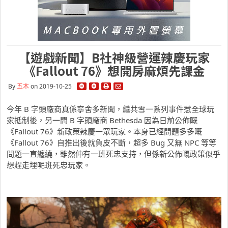
【遊戲新聞】B社神級營運辣慶玩家
《Fallout 76》想開房麻煩先課金
By
五木
on 2019-10-25
今年 B 字頭廠商真係寧舍多新聞，繼共雪一系列事件惹全球玩
家抵制後，另一間 B 字頭廠商 Bethesda 因為日前公佈嘅
《Fallout 76》新政策辣慶一眾玩家。本身已經問題多多嘅
《Fallout 76》自推出後就負皮不斷，超多 Bug 又無 NPC 等等
問題一直纏繞，雖然仲有一班死忠支持，但係新公佈嘅政策似乎
想趕走埋呢班死忠玩家。