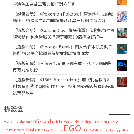
扮演監工或苦工奮力鞭打對方前進
【媒體試玩】《Pokémon Pokopia》冒泡泡海底的城
鎮DLC 復建水中都市同場加映漆黑一片的深海區域
【遊戲介紹】《Corsair Cove 縱橫秘灣》海盜城市建設
經營新作 包含海戰與探索等要素1.0版極度好評中
【遊戲介紹】《Sponge Break》四人合作木筏舟動作
遊戲 通過語音協調與解謎並救助掉隊隊友
【遊戲新聞】EA 私有化交易下週完成・沙地財團即將
持有九成股份
【遊戲新聞】《1666: Amsterdam》前《刺客教條》
創意總監動作冒險新作 歷時十多年開發新影片釋出序章
試玩開放中
標籤雲
Blizzard
AMOC
BrickHeadz
elden ring
Gundam
Harry
Biohazard
LEGO
hearthstone
Potter
LEGO AMOC
lego harry potter
Iron Man