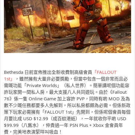
Bethesda 日前宣佈推出全新收費制高級會員
「FALLOUT
1st」
，雖然擁有大量非必要獎勵，但當中包含一個非常而且必
需嘅功能「Private Worlds」（私人世界）。簡單講呢個功能容
許玩家開一間私人房，最大支援八人共同遊玩。由於《Fallout
76》係一隻 Online Game 加上容許 PVP，同時有啲 MOD 及為
數不少嘅任務都要多人先解到，所以私房都頗為必需。但係新政
策下玩家必需擁有「FALLOUT 1st」先開到，但係呢個會員每個
月要比成 USD $12.99（成百蚊港紙），一年就收你平啲 USD
$99.99（八舊水），仲貴過一年 PSN Plus + Xbox 金會員年
費，完美地表演緊咩叫吸血！