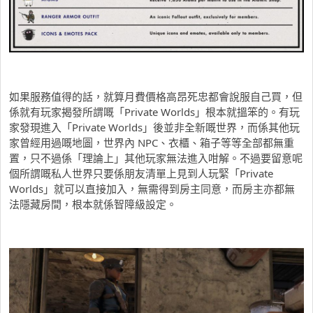
如果服務值得的話，就算月費價格高昂死忠都會說服自己買，但
係就有玩家揭發所謂嘅「Private Worlds」根本就搵笨的。有玩
家發現進入「Private Worlds」後並非全新嘅世界，而係其他玩
家曾經用過嘅地圖，世界內 NPC、衣櫃、箱子等等全部都無重
置，只不過係「理論上」其他玩家無法進入咁解。不過要留意呢
個所謂嘅私人世界只要係朋友清單上見到人玩緊「Private
Worlds」就可以直接加入，無需得到房主同意，而房主亦都無
法隱藏房間，根本就係智障級設定。