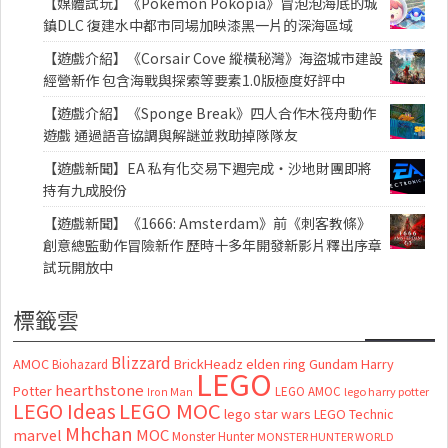
【媒體試玩】《Pokémon Pokopia》冒泡泡海底的城
鎮DLC 復建水中都市同場加映漆黑一片的深海區域
【遊戲介紹】《Corsair Cove 縱橫秘灣》海盜城市建設
經營新作 包含海戰與探索等要素1.0版極度好評中
【遊戲介紹】《Sponge Break》四人合作木筏舟動作
遊戲 通過語音協調與解謎並救助掉隊隊友
【遊戲新聞】EA 私有化交易下週完成・沙地財團即將
持有九成股份
【遊戲新聞】《1666: Amsterdam》前《刺客教條》
創意總監動作冒險新作 歷時十多年開發新影片釋出序章
試玩開放中
標籤雲
Blizzard
AMOC
BrickHeadz
elden ring
Gundam
Harry
Biohazard
LEGO
hearthstone
Potter
LEGO AMOC
lego harry potter
Iron Man
LEGO MOC
LEGO Ideas
lego star wars
LEGO Technic
Mhchan
marvel
MOC
Monster Hunter
MONSTER HUNTER WORLD