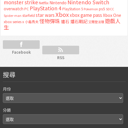
Nintendo Switch
monster strike
Nintendo
Netflix
PlayStation 4
overwatch
ps5
PC
PlayStation 5
Pokemon
SDCC
Xbox
star wars
xbox game pass
Xbox One
starfield
Spider-man
怪物彈珠
遊戲人
爐石
爐石戰記
xbox series x
小島秀夫
艾爾登法環
生
Facebook
RSS
搜尋
月份
分類