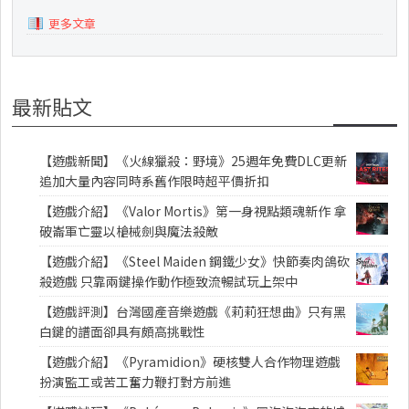
更多文章
最新貼文
【遊戲新聞】《火線獵殺：野境》25週年免費DLC更新
追加大量內容同時系舊作限時超平價折扣
【遊戲介紹】《Valor Mortis》第一身視點類魂新作 拿
破崙軍亡靈以槍械劍與魔法殺敵
【遊戲介紹】《Steel Maiden 鋼鐵少女》快節奏肉鴿砍
殺遊戲 只靠兩鍵操作動作極致流暢試玩上架中
【遊戲評測】台灣國產音樂遊戲《莉莉狂想曲》只有黑
白鍵的譜面卻具有頗高挑戰性
【遊戲介紹】《Pyramidion》硬核雙人合作物理遊戲
扮演監工或苦工奮力鞭打對方前進