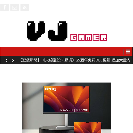
‹
›
【遊戲新聞】《火線獵殺：野境》25週年免費DLC更新 追加大量內
容同時系舊作限時超平價折扣