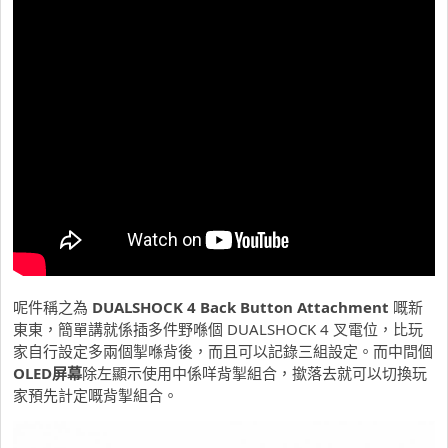
呢件稱之為
DUALSHOCK 4 Back Button Attachment
嘅新
東東，簡單講就係插多件野喺個 DUALSHOCK 4 叉電位，比玩
家自行設定多兩個掣喺背後，而且可以記錄三組設定。而中間個
OLED屏幕
除左顯示使用中係咩背掣組合，撳落去就可以切換玩
家預先計定嘅背掣組合。