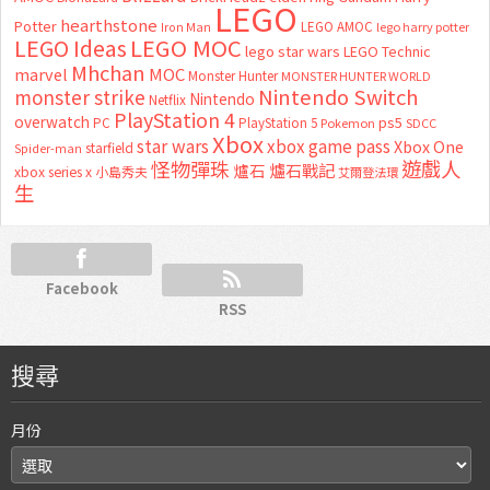
LEGO
hearthstone
Potter
LEGO AMOC
lego harry potter
Iron Man
LEGO MOC
LEGO Ideas
lego star wars
LEGO Technic
Mhchan
marvel
MOC
Monster Hunter
MONSTER HUNTER WORLD
Nintendo Switch
monster strike
Nintendo
Netflix
PlayStation 4
overwatch
ps5
PC
PlayStation 5
Pokemon
SDCC
Xbox
star wars
xbox game pass
Xbox One
starfield
Spider-man
怪物彈珠
遊戲人
爐石
爐石戰記
xbox series x
小島秀夫
艾爾登法環
生
Facebook
RSS
搜尋
月份