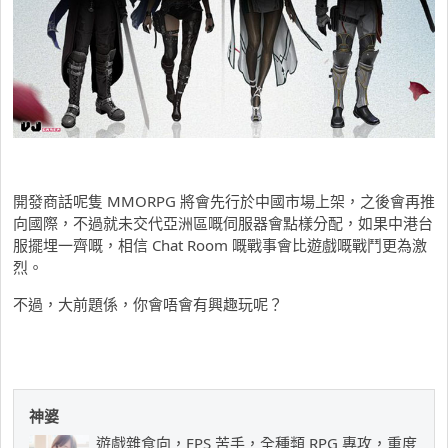
開發商話呢隻 MMORPG 將會先行於中國市場上架，之後會再推
向國際，不過就未交代亞洲區嘅伺服器會點樣分配，如果中港台
服擺埋一齊嘅，相信 Chat Room 嘅戰事會比遊戲嘅戰鬥更為激
烈。
不過，大前題係，你會唔會有興趣玩呢？
神婆
遊戲雜食向，FPS 苦手，全種類 RPG 專攻，重度