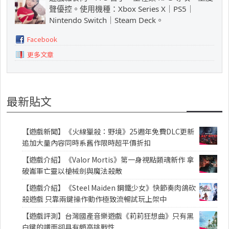
聲優控。使用機種：Xbox Series X｜PS5｜
Nintendo Switch｜Steam Deck。
Facebook
更多文章
最新貼文
【遊戲新聞】《火線獵殺：野境》25週年免費DLC更新
追加大量內容同時系舊作限時超平價折扣
【遊戲介紹】《Valor Mortis》第一身視點類魂新作 拿
破崙軍亡靈以槍械劍與魔法殺敵
【遊戲介紹】《Steel Maiden 鋼鐵少女》快節奏肉鴿砍
殺遊戲 只靠兩鍵操作動作極致流暢試玩上架中
【遊戲評測】台灣國產音樂遊戲《莉莉狂想曲》只有黑
白鍵的譜面卻具有頗高挑戰性