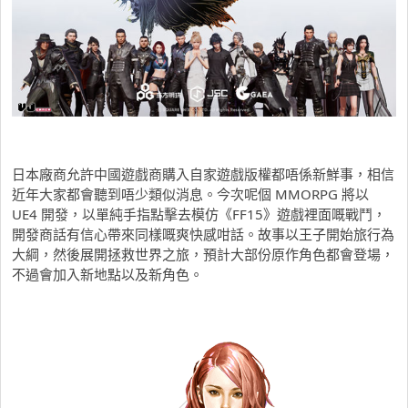
日本廠商允許中國遊戲商購入自家遊戲版權都唔係新鮮事，相信
近年大家都會聽到唔少類似消息。今次呢個 MMORPG 將以
UE4 開發，以單純手指點擊去模仿《FF15》遊戲裡面嘅戰鬥，
開發商話有信心帶來同樣嘅爽快感咁話。故事以王子開始旅行為
大綱，然後展開拯救世界之旅，預計大部份原作角色都會登場，
不過會加入新地點以及新角色。