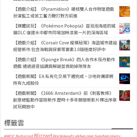
【遊戲介紹】《Pyramidion》硬核雙人合作物理遊戲
扮演監工或苦工奮力鞭打對方前進
【媒體試玩】《Pokémon Pokopia》冒泡泡海底的城
鎮DLC 復建水中都市同場加映漆黑一片的深海區域
【遊戲介紹】《Corsair Cove 縱橫秘灣》海盜城市建設
經營新作 包含海戰與探索等要素1.0版極度好評中
【遊戲介紹】《Sponge Break》四人合作木筏舟動作
遊戲 通過語音協調與解謎並救助掉隊隊友
【遊戲新聞】EA 私有化交易下週完成・沙地財團即將
持有九成股份
【遊戲新聞】《1666: Amsterdam》前《刺客教條》
創意總監動作冒險新作 歷時十多年開發新影片釋出序章
試玩開放中
標籤雲
Blizzard
AMOC
BrickHeadz
elden ring
Gundam
Harry
Biohazard