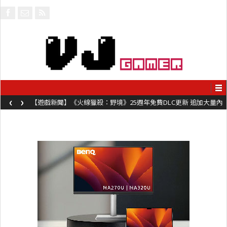
‹
›
【遊戲新聞】《火線獵殺：野境》25週年免費DLC更新 追加大量內
容同時系舊作限時超平價折扣