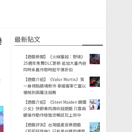
最新貼文
樂
【遊戲新聞】《火線獵殺：野境》
25週年免費DLC更新 追加大量內容
同時系舊作限時超平價折扣
【遊戲介紹】《Valor Mortis》第
度
一身視點類魂新作 拿破崙軍亡靈以
槍械劍與魔法殺敵
【遊戲介紹】《Steel Maiden 鋼鐵
少女》快節奏肉鴿砍殺遊戲 只靠兩
鍵操作動作極致流暢試玩上架中
【遊戲評測】台灣國產音樂遊戲
《莉莉狂想曲》只有黑白鍵的譜面