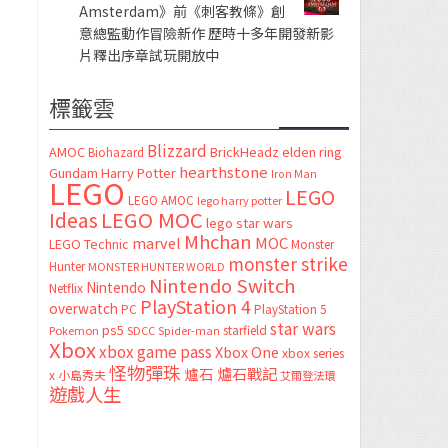
Amsterdam》前《刺客教條》創
意總監動作冒險新作 歷時十多年開發新影
片釋出序章試玩開放中
標籤雲
Blizzard
AMOC
BrickHeadz
elden ring
Biohazard
hearthstone
Gundam
Harry Potter
Iron Man
LEGO
LEGO
LEGO AMOC
lego harry potter
LEGO MOC
Ideas
lego star wars
Mhchan
marvel
MOC
LEGO Technic
Monster
monster strike
Hunter
MONSTER HUNTER WORLD
Nintendo Switch
Nintendo
Netflix
PlayStation 4
overwatch
PC
PlayStation 5
star wars
ps5
starfield
Pokemon
SDCC
Spider-man
Xbox
xbox game pass
Xbox One
xbox series
怪物彈珠
爐石
爐石戰記
x
小島秀夫
艾爾登法環
遊戲人生