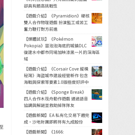
卻具有頗高挑戰性
【遊戲介紹】《Pyramidion》硬核
雙人合作物理遊戲 扮演監工或苦工
奮力鞭打對方前進
【媒體試玩】《Pokémon
Pokopia》冒泡泡海底的城鎮DLC
復建水中都市同場加映漆黑一片的深海區
域
【遊戲介紹】《Corsair Cove 縱橫
秘灣》海盜城市建設經營新作 包含
海戰與探索等要素1.0版極度好評中
【遊戲介紹】《Sponge Break》
四人合作木筏舟動作遊戲 通過語音
協調與解謎並救助掉隊隊友
【遊戲新聞】EA 私有化交易下週完
成・沙地財團即將持有九成股份
至
【遊戲新聞】《1666:
，