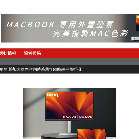
活動情報
讀者投稿
C更新 追加大量內容同時系舊作限時超平價折扣