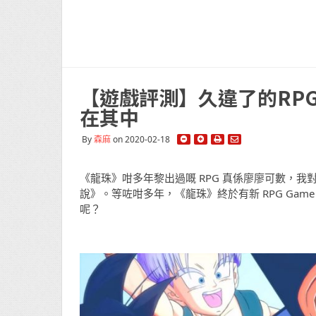
【遊戲評測】久違了的RPG
在其中
By
森麻
on 2020-02-18
《龍珠》咁多年黎出過嘅 RPG 真係廖廖可數，我
說》。等咗咁多年，《龍珠》終於有新 RPG Gam
呢？