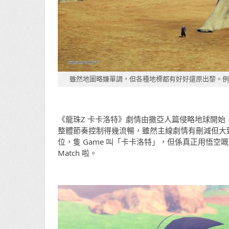
雖然地圖略嫌單調，但各種地標都有好好還原出黎。例如
《龍珠Z 卡卡洛特》劇情由撒亞人篇侵略地球開
整體節奏控制得幾流暢，雖然主線劇情有刪減但大
位，隻 Game 叫「卡卡洛特」，但係真正用悟空
Match 啦。