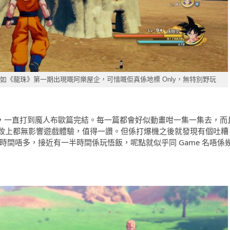
《龍珠》第一期出現嘅阿樂屋企，可惜嘅佢真係地標 Only，無特別野玩
始，一直打到魔人布歐篇完結。每一篇都會好似動畫咁一集一集去，而
致上都無影響遊戲體驗，值得一讚。但係打爆機之後就發現有個吐糟
嘅時間唔多，接近有一半時間係玩悟飯，呢點就似乎同 Game 名唔係