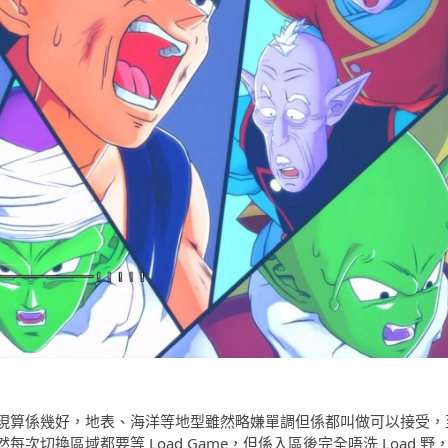
現算係幾好，地表、海洋等地型雖然略嫌單調但係都叫做可以接受，
切換區域都要等 Load Game，但係入區後完全唔洗 Load 野