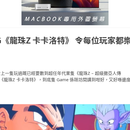
《龍珠Z 卡卡洛特》 令每位玩家都
對上一隻玩過嘅已經要數到超任年代果隻《龍珠Z – 超級撒亞人傳
e《龍珠Z 卡卡洛特》，到底隻 Game 係咪坊間講到咁好，又好喺邊