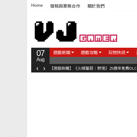
Home
徵稿與業務合作
關於我們
07
遊戲新聞
遊戲攻略
玩物快訊
Aug
‹
›
【遊戲新聞】《火線獵殺：野境》25週年免費DL