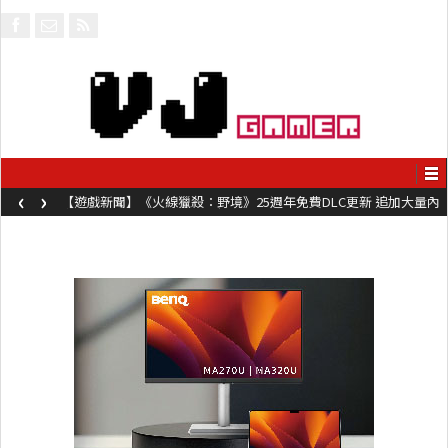
‹
›
【遊戲新聞】《火線獵殺：野境》25週年免費DLC更新 追加大量內
容同時系舊作限時超平價折扣