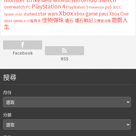
Nintendo
Netflix
PlayStation 4
overwatch
ps5
PC
PlayStation 5
Pokemon
SDCC
Xbox
star wars
xbox game pass
Xbox One
starfield
Spider-man
怪物彈珠
遊戲人
爐石
爐石戰記
xbox series x
小島秀夫
艾爾登法環
生
Facebook
RSS
搜尋
月份
分類