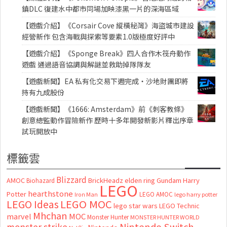
鎮DLC 復建水中都市同場加映漆黑一片的深海區域
【遊戲介紹】《Corsair Cove 縱橫秘灣》海盜城市建設
經營新作 包含海戰與探索等要素1.0版極度好評中
【遊戲介紹】《Sponge Break》四人合作木筏舟動作
遊戲 通過語音協調與解謎並救助掉隊隊友
【遊戲新聞】EA 私有化交易下週完成・沙地財團即將
持有九成股份
【遊戲新聞】《1666: Amsterdam》前《刺客教條》
創意總監動作冒險新作 歷時十多年開發新影片釋出序章
試玩開放中
標籤雲
Blizzard
AMOC
BrickHeadz
elden ring
Gundam
Harry
Biohazard
LEGO
hearthstone
Potter
LEGO AMOC
lego harry potter
Iron Man
LEGO MOC
LEGO Ideas
lego star wars
LEGO Technic
Mhchan
marvel
MOC
Monster Hunter
MONSTER HUNTER WORLD
Nintendo Switch
monster strike