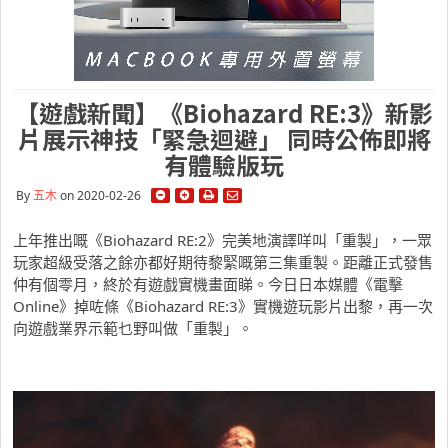
【遊戲新聞】《Biohazard RE:3》新影
片展示神技「緊急迴避」 同時公佈即將
有體驗版玩
By
五木
on 2020-02-26
上年推出嘅《Biohazard RE:2》完美地演譯咩叫「重製」，一眾
玩家超級受落之餘亦都好期待黎緊嘅第三集重製。距離正式發售
仲有個零月，終於有遊戲實機畫面睇。今日日本媒體《電擊
Online》掉咗條《Biohazard RE:3》實機遊玩影片出黎，再一次
向遊戲業界示範乜野叫做「重製」。