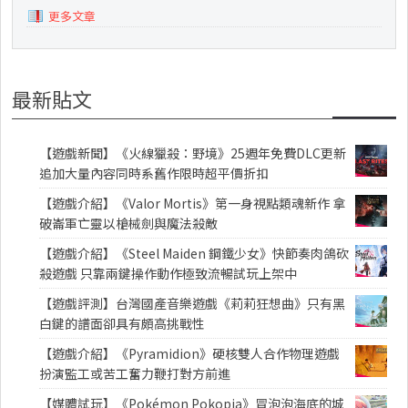
更多文章
最新貼文
【遊戲新聞】《火線獵殺：野境》25週年免費DLC更新
追加大量內容同時系舊作限時超平價折扣
【遊戲介紹】《Valor Mortis》第一身視點類魂新作 拿
破崙軍亡靈以槍械劍與魔法殺敵
【遊戲介紹】《Steel Maiden 鋼鐵少女》快節奏肉鴿砍
殺遊戲 只靠兩鍵操作動作極致流暢試玩上架中
【遊戲評測】台灣國產音樂遊戲《莉莉狂想曲》只有黑
白鍵的譜面卻具有頗高挑戰性
【遊戲介紹】《Pyramidion》硬核雙人合作物理遊戲
扮演監工或苦工奮力鞭打對方前進
【媒體試玩】《Pokémon Pokopia》冒泡泡海底的城