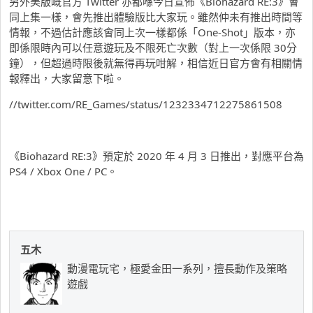
另外美版嘅官方 Twitter 亦都喺今日宣佈《Biohazard RE:3》會
同上集一樣，會先推出體驗版比大家玩。雖然仲未有推出時間等
情報，不過估計應該會同上次一樣都係「One-Shot」版本，亦
即係限時內可以任意遊玩及不限死亡次數（對上一次係限 30分
鐘），但超過時限後就無得再玩咁解，相信近日官方會有相關情
報釋出，大家留意下啦。
//twitter.com/RE_Games/status/1232334712275861508
《Biohazard RE:3》預定於 2020 年 4 月 3 日推出，對應平台為
PS4 / Xbox One / PC。
五木
動漫電玩宅，極愛金田一系列，擅長動作及策略
遊戲