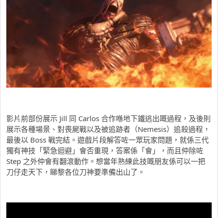
影片前部份展示 Jill 同 Carlos 合作喺地下鐵逃出嘅過程，及後則
展示各種場景、對喪屍戰以及被追跡者（Nemesis）追殺過程，
最後以 Boss 戰完結。遊戲片段解答咗一眾玩家問題，就係三代
獨有神技「緊急迴避」會否重現，答案係「會」，而且仲除咗
Step 之外仲會有翻滾動作。想當年熟練此技嘅朋友係可以一把
刀仔走天下，睇黎各位刀神要準備出山了。