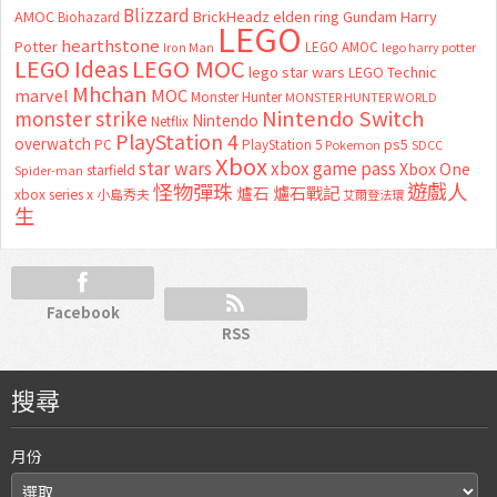
Blizzard
AMOC
BrickHeadz
elden ring
Gundam
Harry
Biohazard
LEGO
hearthstone
Potter
LEGO AMOC
lego harry potter
Iron Man
LEGO MOC
LEGO Ideas
lego star wars
LEGO Technic
Mhchan
marvel
MOC
Monster Hunter
MONSTER HUNTER WORLD
Nintendo Switch
monster strike
Nintendo
Netflix
PlayStation 4
overwatch
ps5
PC
PlayStation 5
Pokemon
SDCC
Xbox
star wars
xbox game pass
Xbox One
starfield
Spider-man
怪物彈珠
遊戲人
爐石
爐石戰記
xbox series x
小島秀夫
艾爾登法環
生
Facebook
RSS
搜尋
月份