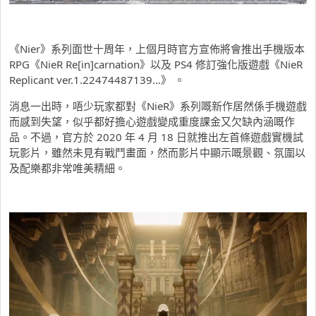
《Nier》系列面世十周年，上個月時官方宣佈將會推出手機版本
RPG《NieR Re[in]carnation》以及 PS4 修訂強化版遊戲《NieR
Replicant ver.1.22474487139…》 。
消息一出時，唔少玩家都對《NieR》系列嘅新作居然係手機遊戲
而感到失望，似乎都好擔心遊戲變成重度課金又欠缺內涵嘅作
品。不過，官方於 2020 年 4 月 18 日就推出左首條遊戲實機試
玩影片，雖然未見有戰鬥畫面，然而影片中顯示嘅景觀、氛圍以
及配樂都非常唯美精細。