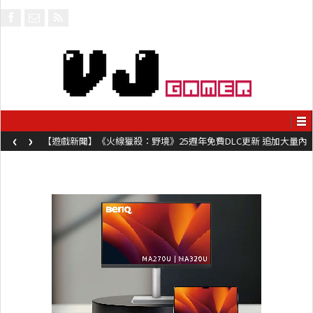
‹
›
【遊戲新聞】《火線獵殺：野境》25週年免費DLC更新 追加大量內
容同時系舊作限時超平價折扣