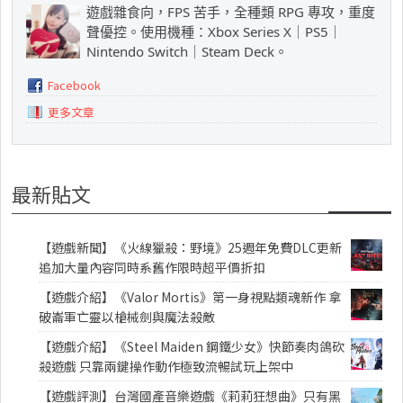
遊戲雜食向，FPS 苦手，全種類 RPG 專攻，重度
聲優控。使用機種：Xbox Series X｜PS5｜
Nintendo Switch｜Steam Deck。
Facebook
更多文章
最新貼文
【遊戲新聞】《火線獵殺：野境》25週年免費DLC更新
追加大量內容同時系舊作限時超平價折扣
【遊戲介紹】《Valor Mortis》第一身視點類魂新作 拿
破崙軍亡靈以槍械劍與魔法殺敵
【遊戲介紹】《Steel Maiden 鋼鐵少女》快節奏肉鴿砍
殺遊戲 只靠兩鍵操作動作極致流暢試玩上架中
【遊戲評測】台灣國產音樂遊戲《莉莉狂想曲》只有黑