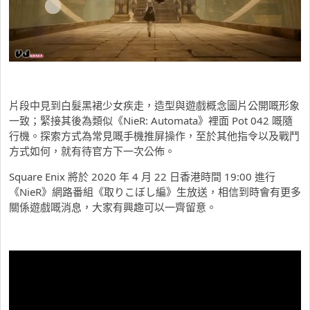
片段中見到白髮黑裙少女疾走，造型與遊戲概念圖片公開嘅形象
一致；緊接其後為類似《NieR: Automata》裡面 Pot 042 嘅隨
行機。探索方式為常見嘅手機推屏操作，至於其他指令以及戰鬥
方式如何，就有待官方下一次公佈。
Square Enix 將於 2020 年 4 月 22 日香港時間 19:00 進行
《NieR》網路番組《取りこぼし編》生放送，相信到時會有更多
關係遊戲嘅消息，大家有興趣可以一齊留意。