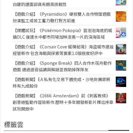
白鍵的譜面卻具有頗高挑戰性
【遊戲介紹】《Pyramidion》硬核雙人合作物理遊戲
扮演監工或苦工奮力鞭打對方前進
【媒體試玩】《Pokémon Pokopia》冒泡泡海底的城
鎮DLC 復建水中都市同場加映漆黑一片的深海區域
【遊戲介紹】《Corsair Cove 縱橫秘灣》海盜城市建設
經營新作 包含海戰與探索等要素1.0版極度好評中
【遊戲介紹】《Sponge Break》四人合作木筏舟動作
遊戲 通過語音協調與解謎並救助掉隊隊友
【遊戲新聞】EA 私有化交易下週完成・沙地財團即將
持有九成股份
【遊戲新聞】《1666: Amsterdam》前《刺客教條》
創意總監動作冒險新作 歷時十多年開發新影片釋出序章
試玩開放中
標籤雲