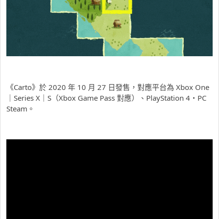
《Carto》於 2020 年 10 月 27 日發售，對應平台為 Xbox One
｜Series X｜S（Xbox Game Pass 對應）、PlayStation 4・PC
Steam。