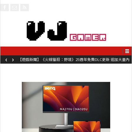
‹
›
【遊戲新聞】《火線獵殺：野境》25週年免費DLC更新 追加大量內
容同時系舊作限時超平價折扣