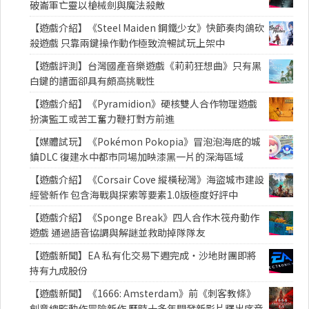
破崙軍亡靈以槍械劍與魔法殺敵
【遊戲介紹】《Steel Maiden 鋼鐵少女》快節奏肉鴿砍
殺遊戲 只靠兩鍵操作動作極致流暢試玩上架中
【遊戲評測】台灣國產音樂遊戲《莉莉狂想曲》只有黑
白鍵的譜面卻具有頗高挑戰性
【遊戲介紹】《Pyramidion》硬核雙人合作物理遊戲
扮演監工或苦工奮力鞭打對方前進
【媒體試玩】《Pokémon Pokopia》冒泡泡海底的城
鎮DLC 復建水中都市同場加映漆黑一片的深海區域
【遊戲介紹】《Corsair Cove 縱橫秘灣》海盜城市建設
經營新作 包含海戰與探索等要素1.0版極度好評中
【遊戲介紹】《Sponge Break》四人合作木筏舟動作
遊戲 通過語音協調與解謎並救助掉隊隊友
【遊戲新聞】EA 私有化交易下週完成・沙地財團即將
持有九成股份
【遊戲新聞】《1666: Amsterdam》前《刺客教條》
創意總監動作冒險新作 歷時十多年開發新影片釋出序章