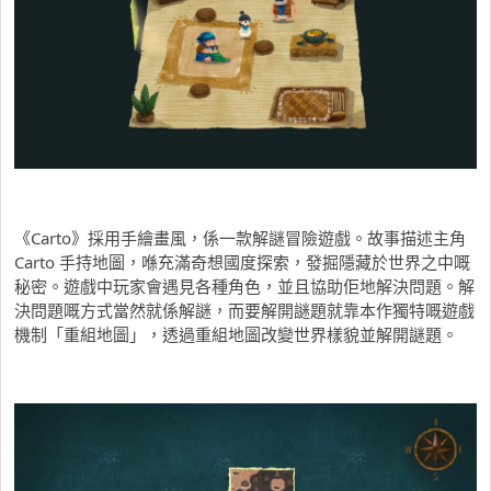
《Carto》採用手繪畫風，係一款解謎冒險遊戲。故事描述主角
Carto 手持地圖，喺充滿奇想國度探索，發掘隱藏於世界之中嘅
秘密。遊戲中玩家會遇見各種角色，並且協助佢地解決問題。解
決問題嘅方式當然就係解謎，而要解開謎題就靠本作獨特嘅遊戲
機制「重組地圖」，透過重組地圖改變世界樣貌並解開謎題。