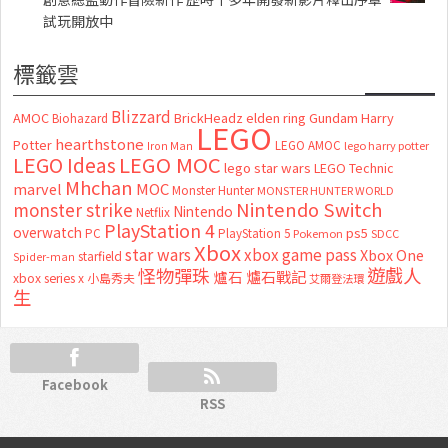
試玩開放中
標籤雲
Blizzard
AMOC
BrickHeadz
elden ring
Gundam
Harry
Biohazard
LEGO
hearthstone
Potter
LEGO AMOC
lego harry potter
Iron Man
LEGO MOC
LEGO Ideas
lego star wars
LEGO Technic
Mhchan
marvel
MOC
Monster Hunter
MONSTER HUNTER WORLD
Nintendo Switch
monster strike
Nintendo
Netflix
PlayStation 4
overwatch
ps5
PC
PlayStation 5
Pokemon
SDCC
Xbox
star wars
xbox game pass
Xbox One
starfield
Spider-man
怪物彈珠
遊戲人
爐石
爐石戰記
xbox series x
小島秀夫
艾爾登法環
生
Facebook
RSS