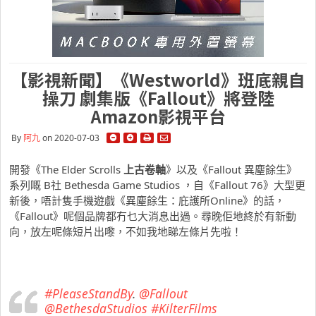
【影視新聞】《Westworld》班底親自
操刀 劇集版《Fallout》將登陸
Amazon影視平台
By
阿九
on 2020-07-03
開發《The Elder Scrolls
上古卷軸
》以及《Fallout 異塵餘生》
系列嘅 B社 Bethesda Game Studios ，自《Fallout 76》大型更
新後，唔計隻手機遊戲《異塵餘生：庇護所Online》的話，
《Fallout》呢個品牌都冇乜大消息出過。尋晚佢地終於有新動
向，放左呢條短片出嚟，不如我地睇左條片先啦！
#PleaseStandBy
.
@Fallout
@BethesdaStudios
#KilterFilms