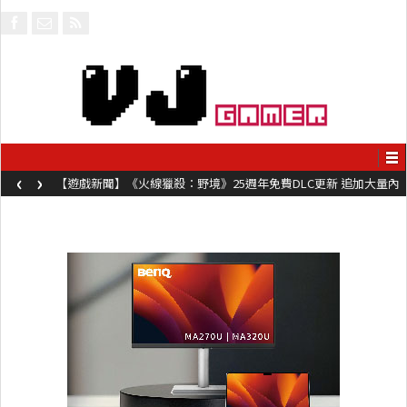
‹
›
【遊戲新聞】《火線獵殺：野境》25週年免費DLC更新 追加大量內
容同時系舊作限時超平價折扣