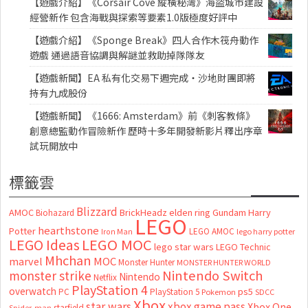
【遊戲介紹】《Corsair Cove 縱橫秘灣》海盜城市建設
經營新作 包含海戰與探索等要素1.0版極度好評中
【遊戲介紹】《Sponge Break》四人合作木筏舟動作
遊戲 通過語音協調與解謎並救助掉隊隊友
【遊戲新聞】EA 私有化交易下週完成・沙地財團即將
持有九成股份
【遊戲新聞】《1666: Amsterdam》前《刺客教條》
創意總監動作冒險新作 歷時十多年開發新影片釋出序章
試玩開放中
標籤雲
Blizzard
AMOC
BrickHeadz
elden ring
Gundam
Harry
Biohazard
LEGO
hearthstone
Potter
LEGO AMOC
lego harry potter
Iron Man
LEGO MOC
LEGO Ideas
lego star wars
LEGO Technic
Mhchan
marvel
MOC
Monster Hunter
MONSTER HUNTER WORLD
Nintendo Switch
monster strike
Nintendo
Netflix
PlayStation 4
overwatch
ps5
PC
PlayStation 5
Pokemon
SDCC
Xbox
star wars
xbox game pass
Xbox One
starfield
Spider-man