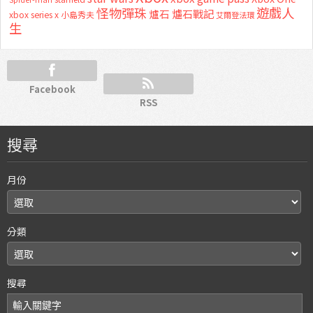
怪物彈珠
遊戲人
爐石
爐石戰記
xbox series x
小島秀夫
艾爾登法環
生
Facebook
RSS
搜尋
月份
分類
搜尋