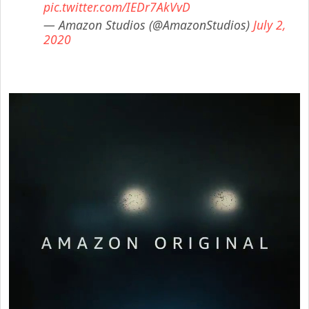
pic.twitter.com/IEDr7AkVvD
— Amazon Studios (@AmazonStudios)
July 2,
2020