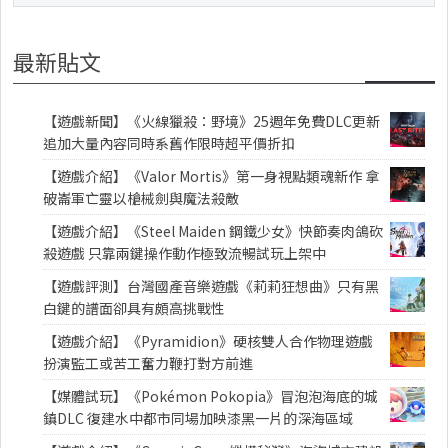
最新貼文
【遊戲新聞】《火線獵殺：野境》25週年免費DLC更新
追加大量內容同時系舊作限時超平價折扣
【遊戲介紹】《Valor Mortis》第一身視點類魂新作 拿
破崙軍亡靈以槍械劍與魔法殺敵
【遊戲介紹】《Steel Maiden 鋼鐵少女》快節奏肉鴿砍
殺遊戲 只靠兩鍵操作動作極致流暢試玩上架中
【遊戲評測】台灣國產音樂遊戲《莉莉狂想曲》只有黑
白鍵的譜面卻具有頗高挑戰性
【遊戲介紹】《Pyramidion》硬核雙人合作物理遊戲
扮演監工或苦工奮力鞭打對方前進
【媒體試玩】《Pokémon Pokopia》冒泡泡海底的城
鎮DLC 復建水中都市同場加映漆黑一片的深海區域