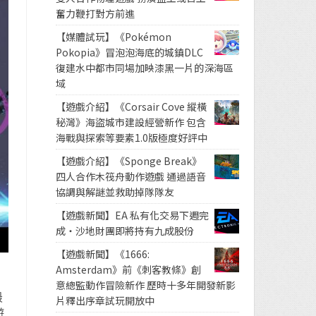
奮力鞭打對方前進
【媒體試玩】《Pokémon
Pokopia》冒泡泡海底的城鎮DLC
復建水中都市同場加映漆黑一片的深海區
域
【遊戲介紹】《Corsair Cove 縱橫
秘灣》海盜城市建設經營新作 包含
海戰與探索等要素1.0版極度好評中
【遊戲介紹】《Sponge Break》
四人合作木筏舟動作遊戲 通過語音
協調與解謎並救助掉隊隊友
【遊戲新聞】EA 私有化交易下週完
成・沙地財團即將持有九成股份
【遊戲新聞】《1666:
Amsterdam》前《刺客教條》創
意總監動作冒險新作 歷時十多年開發新影
最
片釋出序章試玩開放中
遊