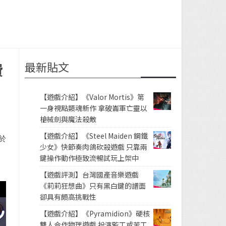
最新貼文
費
【遊戲介紹】《Valor Mortis》第
一身視點類魂新作 拿破崙軍亡靈以
槍械劍與魔法殺敵
【遊戲介紹】《Steel Maiden 鋼鐵
於
少女》快節奏肉鴿砍殺遊戲 只靠兩
鍵操作動作極致流暢試玩上架中
【遊戲評測】台灣國產音樂遊戲
《莉莉狂想曲》只有黑白鍵的譜面
卻具有頗高挑戰性
【遊戲介紹】《Pyramidion》硬核
雙人合作物理遊戲 扮演監工或苦工