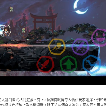
發，屬於大亂鬥型式格鬥遊戲。有 50 位獨特嘅傳奇人物供玩家選擇，例如
以單人及合作模式進行線上及本機混戰。除了這些傳奇人物外，玩家們也可以