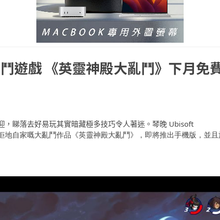
鬥遊戲 《英靈神殿大亂鬥》下月免
迎，睇落去好易玩其實暗藏極多技巧令人著迷。琴晚
Ubisoft
就正式宣布佢地自家嘅大亂鬥作品《英靈神殿大亂鬥》，即將推出手機版，並且