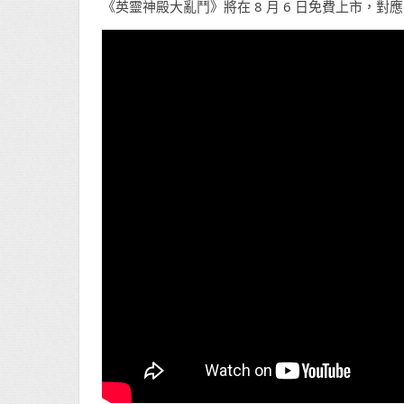
《英靈神殿大亂鬥》將在 8 月 6 日免費上市，對應 App S