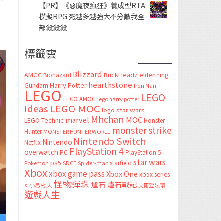
【PR】《惡魔夜瘋狂》養成型RTA
模擬RPG 死越多越強大不分敵我全
部殺殺殺
標籤雲
Blizzard
AMOC
BrickHeadz
elden ring
Biohazard
hearthstone
Gundam
Harry Potter
Iron Man
LEGO
LEGO
LEGO AMOC
lego harry potter
LEGO MOC
Ideas
lego star wars
Mhchan
marvel
MOC
LEGO Technic
Monster
monster strike
Hunter
MONSTER HUNTER WORLD
Nintendo Switch
Nintendo
Netflix
PlayStation 4
overwatch
PC
PlayStation 5
star wars
ps5
starfield
Pokemon
SDCC
Spider-man
Xbox
xbox game pass
Xbox One
xbox series
怪物彈珠
爐石
爐石戰記
x
小島秀夫
艾爾登法環
遊戲人生