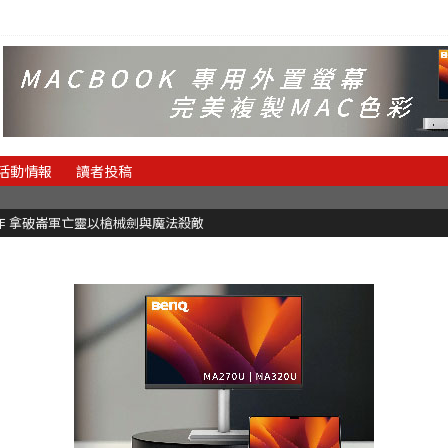
活動情報
讀者投稿
魂新作 拿破崙軍亡靈以槍械劍與魔法殺敵