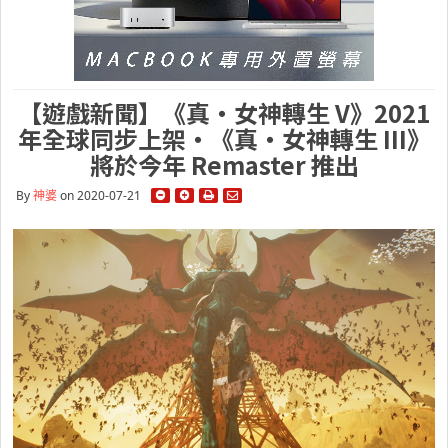
【遊戲新聞】《真・女神轉生 V》2021
年全球同步上架・《真・女神轉生 III》
將於今年 Remaster 推出
By
神婆
on 2020-07-21