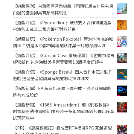
【遊戲評測】台灣國產音樂遊戲《莉莉狂想曲》只有黑
白鍵的譜面卻具有頗高挑戰性
【遊戲介紹】《Pyramidion》硬核雙人合作物理遊戲
扮演監工或苦工奮力鞭打對方前進
【媒體試玩】《Pokémon Pokopia》冒泡泡海底的城
鎮DLC 復建水中都市同場加映漆黑一片的深海區域
【遊戲介紹】《Corsair Cove 縱橫秘灣》海盜城市建設
經營新作 包含海戰與探索等要素1.0版極度好評中
【遊戲介紹】《Sponge Break》四人合作木筏舟動作
遊戲 通過語音協調與解謎並救助掉隊隊友
【遊戲新聞】EA 私有化交易下週完成・沙地財團即將
持有九成股份
【遊戲新聞】《1666: Amsterdam》前《刺客教條》
創意總監動作冒險新作 歷時十多年開發新影片釋出序章
試玩開放中
【PR】《惡魔夜瘋狂》養成型RTA模擬RPG 死越多越