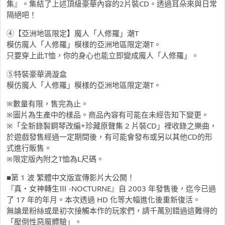
集』。集結了上述頂級豪華內容的2片裝CD。透過耳朵來與日常
隔絕吧！
④【亞洲地區限定】魔人「人修羅」潮T
模仿魔人「人修羅」模樣的亞洲地區限定潮T。
只要穿上此T恤，你的身心也能立即變成魔人「人修羅」。
⑤特裝豪華渦漩盒
模仿魔人「人修羅」模樣的亞洲地區限定潮T。
※數量有限，售完為止。
※圖片為生產中的樣品。商品內容有可能在未經告知下變更。
※「全新錄製鋼琴改編+珍藏原聲集 2 片裝CD」裡收錄之樂曲，
於遊戲發售經過一定期間後，有可能會發布或另以其他CD的形
式進行販售。
※限定版內附之T恤為L尺碼。
■第 1 波 繁體中文版宣傳影片大公開！
『真・女神轉生Ⅲ -NOCTURNE』自 2003 年發售後，迄今已過
了 17 年的年月。本次透過 HD 化等大幅進化後重新復活。
無論是粉絲或是初次接觸本作的玩家們，請千萬別錯過這難得的
「壓倒性惡魔體驗」。