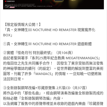
【限定版情報大公開！】
「真・女神轉生III NOCTURNE HD REMASTER 現實魔界化
BOX」
①真・女神轉生Ⅲ NOCTURNE HD REMASTER 遊戲軟體
②實體『怪奇月刊 特別最終號』（共106頁）
由記者聖與著手『系列25周年紀念教典 MEGATENMANIACS』
的塩田信之先生共同攜手合作！ 因發生了東京受胎而無法發售
的神秘學雜誌的續刊（的設定）。從世界觀的解說到豐富的美術
圖等，刊載了許多「MANIACS」的情報。一旦知曉一切便將無
法回到日常。
③全新錄製鋼琴改編+珍藏原聲集 2片裝CD（共37首）
將作品中的「那些名曲」，經由鋼琴演奏改編後全新錄製而成的
粉絲必聽『全新錄製鋼琴改編』內容，
以及網羅了販售中的原聲帶裡並未收錄的遊戲內樂曲『珍藏原聲