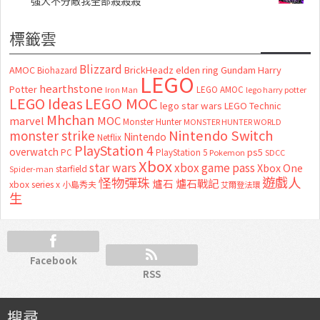
強大不分敵我全部殺殺殺
標籤雲
Blizzard
AMOC
BrickHeadz
elden ring
Gundam
Harry
Biohazard
LEGO
hearthstone
Potter
LEGO AMOC
lego harry potter
Iron Man
LEGO MOC
LEGO Ideas
lego star wars
LEGO Technic
Mhchan
marvel
MOC
Monster Hunter
MONSTER HUNTER WORLD
Nintendo Switch
monster strike
Nintendo
Netflix
PlayStation 4
overwatch
ps5
PC
PlayStation 5
Pokemon
SDCC
Xbox
star wars
xbox game pass
Xbox One
starfield
Spider-man
怪物彈珠
遊戲人
爐石
爐石戰記
xbox series x
小島秀夫
艾爾登法環
生
Facebook
RSS
搜尋