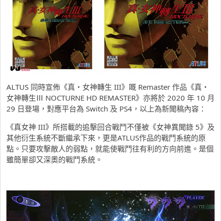
ALTUS 同時宣佈《真・女神轉生 III》嘅 Remaster 作品《真・
女神轉生Ⅲ NOCTURNE HD REMASTER》亦將於 2020 年 10 月
29 日登場，對應平台為 Switch 及 PS4，以上為新聞稿內容：
《真女神 III》所搭載的追擊回合戰鬥不僅被《女神異聞錄 5》及
其他衍生系統不斷繼承下來，更是ATLUS作品的戰鬥系統的原
點。只要攻擊敵人的弱點，就能使戰鬥往有利的方向前進。是個
雖簡單卻又深奧的戰鬥系統。