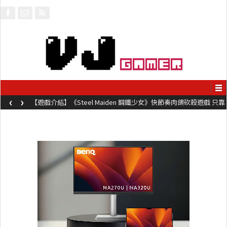
‹
›
【遊戲介紹】《Steel Maiden 鋼鐵少女》快節奏肉鴿砍殺遊戲 只靠
兩鍵操作動作極致流暢試玩上架中