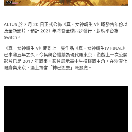
ALTUS 於 7 月 20 日正式公佈《真・女神轉生 V》嘅發售年份以
及全新影片，預計 2021 年將會全球同步發行，對應平台為
Switch。
《真．女神轉生 V》距離上一隻作品《真・女神轉生IV FINAL》
已事隨五年之久，今集舞台繼續為現代嘅東京。遊戲上一次公開
影片已是 2017 年嘅事，影片展示高中生模樣嘅主角，在沙漠化
嘅廢棄東京，遇上揚言「神已逝去」嘅惡魔。