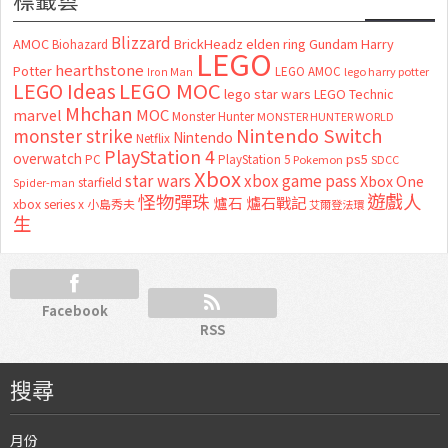
Blizzard
AMOC
BrickHeadz
elden ring
Gundam
Harry
Biohazard
LEGO
hearthstone
Potter
LEGO AMOC
lego harry potter
Iron Man
LEGO MOC
LEGO Ideas
lego star wars
LEGO Technic
Mhchan
marvel
MOC
Monster Hunter
MONSTER HUNTER WORLD
Nintendo Switch
monster strike
Nintendo
Netflix
PlayStation 4
overwatch
ps5
PC
PlayStation 5
Pokemon
SDCC
Xbox
star wars
xbox game pass
Xbox One
starfield
Spider-man
怪物彈珠
遊戲人
爐石
爐石戰記
xbox series x
小島秀夫
艾爾登法環
生
Facebook
RSS
搜尋
月份