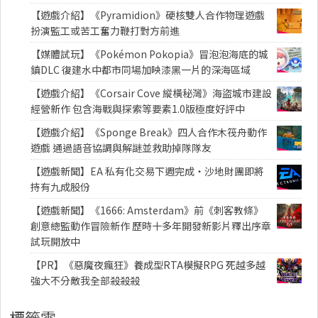
【遊戲介紹】《Pyramidion》硬核雙人合作物理遊戲
扮演監工或苦工奮力鞭打對方前進
【媒體試玩】《Pokémon Pokopia》冒泡泡海底的城
鎮DLC 復建水中都市同場加映漆黑一片的深海區域
【遊戲介紹】《Corsair Cove 縱橫秘灣》海盜城市建設
經營新作 包含海戰與探索等要素1.0版極度好評中
【遊戲介紹】《Sponge Break》四人合作木筏舟動作
遊戲 通過語音協調與解謎並救助掉隊隊友
【遊戲新聞】EA 私有化交易下週完成・沙地財團即將
持有九成股份
【遊戲新聞】《1666: Amsterdam》前《刺客教條》
創意總監動作冒險新作 歷時十多年開發新影片釋出序章
試玩開放中
【PR】《惡魔夜瘋狂》養成型RTA模擬RPG 死越多越
強大不分敵我全部殺殺殺
標籤雲