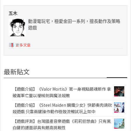
五木
動漫電玩宅，極愛金田一系列，擅長動作及策略
遊戲
更多文章
最新貼文
【遊戲介紹】《Valor Mortis》第一身視點類魂新作 拿
破崙軍亡靈以槍械劍與魔法殺敵
【遊戲介紹】《Steel Maiden 鋼鐵少女》快節奏肉鴿砍
殺遊戲 只靠兩鍵操作動作極致流暢試玩上架中
【遊戲評測】台灣國產音樂遊戲《莉莉狂想曲》只有黑
白鍵的譜面卻具有頗高挑戰性