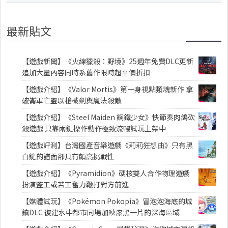
最新貼文
【遊戲新聞】《火線獵殺：野境》25週年免費DLC更新
追加大量內容同時系舊作限時超平價折扣
【遊戲介紹】《Valor Mortis》第一身視點類魂新作 拿
破崙軍亡靈以槍械劍與魔法殺敵
【遊戲介紹】《Steel Maiden 鋼鐵少女》快節奏肉鴿砍
殺遊戲 只靠兩鍵操作動作極致流暢試玩上架中
【遊戲評測】台灣國產音樂遊戲《莉莉狂想曲》只有黑
白鍵的譜面卻具有頗高挑戰性
【遊戲介紹】《Pyramidion》硬核雙人合作物理遊戲
扮演監工或苦工奮力鞭打對方前進
【媒體試玩】《Pokémon Pokopia》冒泡泡海底的城
鎮DLC 復建水中都市同場加映漆黑一片的深海區域