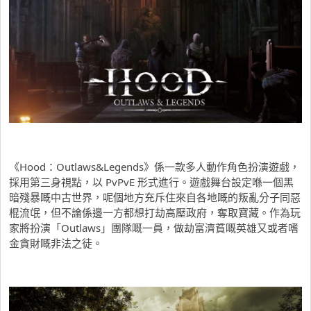
《Hood：Outlaws&Legends》係一款多人動作角色扮演遊戲，
採用第三身視點，以 PvPvE 形式進行。遊戲舞台設定喺一個黑
暗殘暴嘅中古世界，呢個地方充斥住來自各地嘅的叛亂分子同惡
棍流氓，但不論係邊一方都想打劫高壓政府，奪取寶藏。作為玩
家將扮演「Outlaws」團隊嘅一員，做劫富濟貧嘅英雄又或者嗜
金貪財嘅非法之徒。