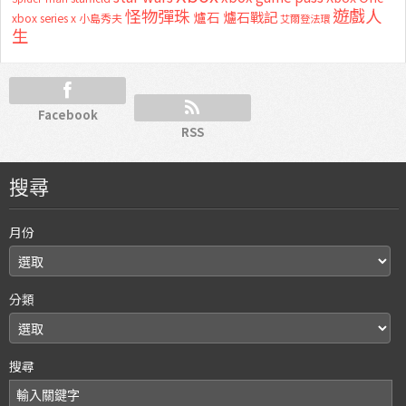
怪物彈珠
遊戲人
爐石
爐石戰記
xbox series x
小島秀夫
艾爾登法環
生
Facebook
RSS
搜尋
月份
分類
搜尋