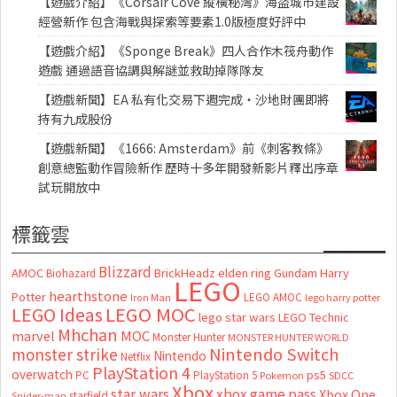
【遊戲介紹】《Corsair Cove 縱橫秘灣》海盜城市建設
經營新作 包含海戰與探索等要素1.0版極度好評中
【遊戲介紹】《Sponge Break》四人合作木筏舟動作
遊戲 通過語音協調與解謎並救助掉隊隊友
【遊戲新聞】EA 私有化交易下週完成・沙地財團即將
持有九成股份
【遊戲新聞】《1666: Amsterdam》前《刺客教條》
創意總監動作冒險新作 歷時十多年開發新影片釋出序章
試玩開放中
標籤雲
Blizzard
AMOC
BrickHeadz
elden ring
Gundam
Harry
Biohazard
LEGO
hearthstone
Potter
LEGO AMOC
lego harry potter
Iron Man
LEGO MOC
LEGO Ideas
lego star wars
LEGO Technic
Mhchan
marvel
MOC
Monster Hunter
MONSTER HUNTER WORLD
Nintendo Switch
monster strike
Nintendo
Netflix
PlayStation 4
overwatch
ps5
PC
PlayStation 5
Pokemon
SDCC
Xbox
star wars
xbox game pass
Xbox One
starfield
Spider-man