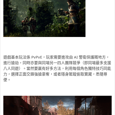
遊戲基本玩法係 PvPvE，玩家需要進攻由 AI 警衛保護嘅地方，
進行搶劫，同時亦要與同場另一四人團隊競爭（即同場最多支援
八人同遊）。當然要贏有好多方法，利用每個角色獨特技巧同能
力，選擇正面交鋒強搶豪奪，或者隱身匿蹤偷取寶藏，悉隨尊
便。