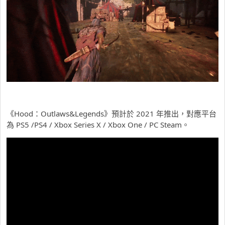
《Hood：Outlaws&Legends》預計於 2021 年推出，對應平台
為 PS5 /PS4 / Xbox Series X / Xbox One / PC Steam。