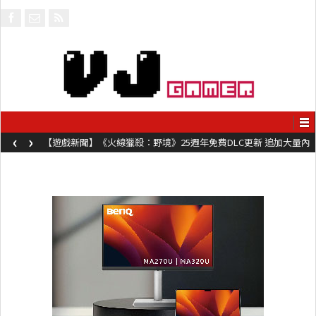
‹
›
【遊戲新聞】《火線獵殺：野境》25週年免費DLC更新 追加大量內
容同時系舊作限時超平價折扣