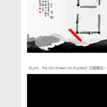
《Lynn , The Girl Drawn On Puzzles》已經推出