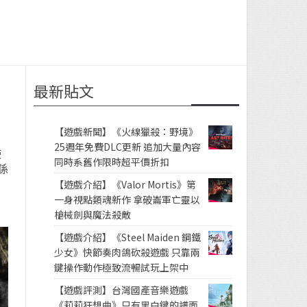
最新貼文
【遊戲新聞】《火線獵殺：野境》
25週年免費DLC更新 追加大量內容
使
同時系舊作限時超平價折扣
係
【遊戲介紹】《Valor Mortis》第
一身視點類魂新作 拿破崙軍亡靈以
槍械劍與魔法殺敵
【遊戲介紹】《Steel Maiden 鋼鐵
少女》快節奏肉鴿砍殺遊戲 只靠兩
鍵操作動作極致流暢試玩上架中
【遊戲評測】台灣國產音樂遊戲
《莉莉狂想曲》只有黑白鍵的譜面