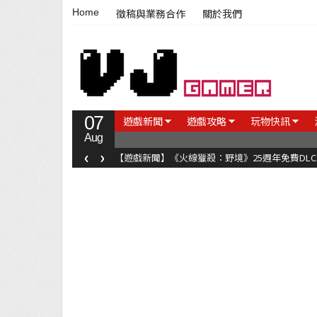
Home
徵稿與業務合作
關於我們
07
遊戲新聞
遊戲攻略
玩物快訊
Aug
‹
›
【遊戲新聞】《火線獵殺：野境》25週年免費DL