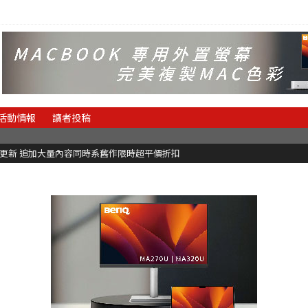
活動情報
讀者投稿
C更新 追加大量內容同時系舊作限時超平價折扣