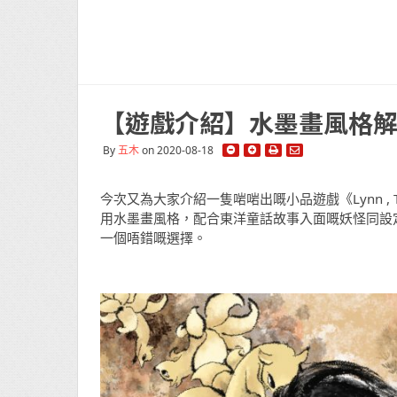
【遊戲介紹】水墨畫風格解謎
By
五木
on 2020-08-18
今次又為大家介紹一隻啱啱出嘅小品遊戲《Lynn , The
用水墨畫風格，配合東洋童話故事入面嘅妖怪同設
一個唔錯嘅選擇。