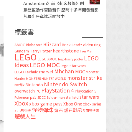
Amsterdam》前《刺客教條》創
意總監動作冒險新作 歷時十多年開發新影
片釋出序章試玩開放中
標籤雲
Blizzard
AMOC
BrickHeadz
elden ring
Biohazard
hearthstone
Gundam
Harry Potter
Iron Man
LEGO
LEGO
LEGO AMOC
lego harry potter
LEGO MOC
Ideas
lego star wars
Mhchan
marvel
MOC
LEGO Technic
Monster
monster strike
Hunter
MONSTER HUNTER WORLD
Nintendo Switch
Nintendo
Netflix
PlayStation 4
overwatch
PC
PlayStation 5
star wars
ps5
starfield
Pokemon
SDCC
Spider-man
Xbox
xbox game pass
Xbox One
xbox series
怪物彈珠
爐石
爐石戰記
x
小島秀夫
艾爾登法環
遊戲人生