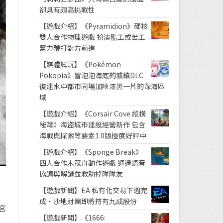
卻具有頗高挑戰性
【遊戲介紹】《Pyramidion》硬核
雙人合作物理遊戲 扮演監工或苦工
奮力鞭打對方前進
【媒體試玩】《Pokémon
Pokopia》冒泡泡海底的城鎮DLC
復建水中都市同場加映漆黑一片的深海區
域
【遊戲介紹】《Corsair Cove 縱橫
秘灣》海盜城市建設經營新作 包含
海戰與探索等要素1.0版極度好評中
【遊戲介紹】《Sponge Break》
四人合作木筏舟動作遊戲 通過語音
協調與解謎並救助掉隊隊友
【遊戲新聞】EA 私有化交易下週完
成・沙地財團即將持有九成股份
宮
【遊戲新聞】《1666: