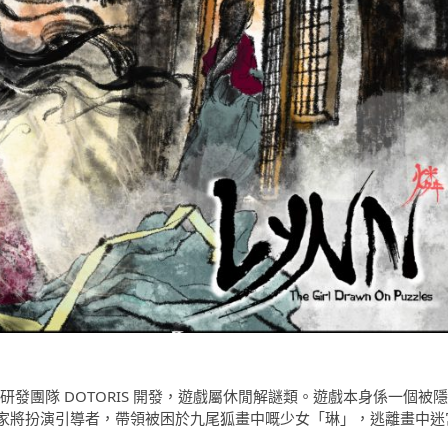
es》由韓國獨立研發團隊 DOTORIS 開發，遊戲屬休閒解謎類。遊戲本身係一個被隱
家將扮演引導者，帶領被困於九尾狐畫中嘅少女「琳」，逃離畫中迷