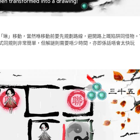
「琳」移動，當然喺移動前要先規劃路線，避開路上嘅陷阱同怪物。
操作方式同規則非常簡單，但解謎則需要唔少時間，亦即係話唔會太快玩