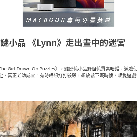
小品 《Lynn》走出畫中的迷宮
 Girl Drawn On Puzzles》，雖然係小品野但係質素唔錯。遊戲
定，真正老幼咸宜。有時唔想打打殺殺，想放鬆下嘅時候，呢隻遊戲