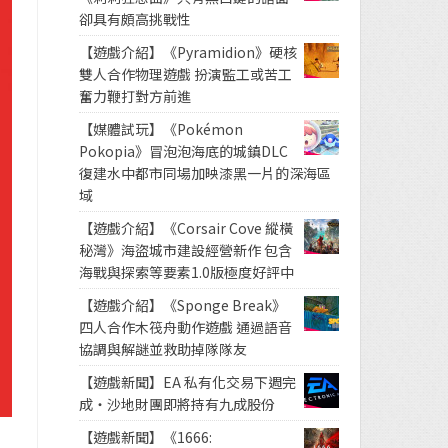
卻具有頗高挑戰性
【遊戲介紹】《Pyramidion》硬核
雙人合作物理遊戲 扮演監工或苦工
奮力鞭打對方前進
【媒體試玩】《Pokémon
Pokopia》冒泡泡海底的城鎮DLC
復建水中都市同場加映漆黑一片的深海區
域
【遊戲介紹】《Corsair Cove 縱橫
秘灣》海盜城市建設經營新作 包含
海戰與探索等要素1.0版極度好評中
【遊戲介紹】《Sponge Break》
四人合作木筏舟動作遊戲 通過語音
協調與解謎並救助掉隊隊友
【遊戲新聞】EA 私有化交易下週完
成・沙地財團即將持有九成股份
【遊戲新聞】《1666: