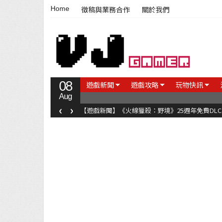
Home
徵稿與業務合作
關於我們
08
遊戲新聞
遊戲攻略
玩物快訊
Aug
‹
›
【遊戲新聞】《火線獵殺：野境》25週年免費DL