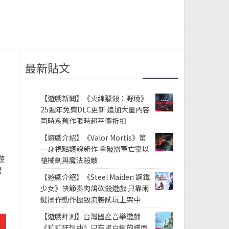
最新貼文
治
【遊戲新聞】《火線獵殺：野境》
25週年免費DLC更新 追加大量內容
同時系舊作限時超平價折扣
【遊戲介紹】《Valor Mortis》第
一身視點類魂新作 拿破崙軍亡靈以
遊
槍械劍與魔法殺敵
農
【遊戲介紹】《Steel Maiden 鋼鐵
少女》快節奏肉鴿砍殺遊戲 只靠兩
鍵操作動作極致流暢試玩上架中
【遊戲評測】台灣國產音樂遊戲
《莉莉狂想曲》只有黑白鍵的譜面