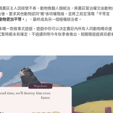
負責任嘅農莊主人因經營不善，動物推翻人類統治，將農莊管治權交由動物
權力後，要求其他動物認同”豬”係特權階級，並將之前定落嘅「平等宣
動物更加平等。
」，最終成為另一個極權統治者。
小說內容做藍本嘅一款敘事式遊戲，遊戲中你可以決定農莊內所有人同動物嘅命運
方式暫時都未有確定，不過講到明今年秋季會推出，相關嘅遊戲資訊都