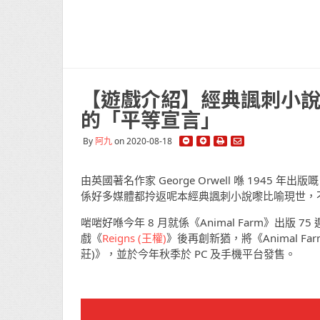
【遊戲介紹】經典諷刺小
的「平等宣言」
By
阿九
on 2020-08-18
由英國著名作家 George Orwell 喺 1945 年
係好多媒體都拎返呢本經典諷刺小說嚟比喻現世，
啱啱好喺今年 8 月就係《Animal Farm》出版
戲《
Reigns (王權)
》後再創新猶，將《Animal Far
莊)》，並於今年秋季於 PC 及手機平台發售。