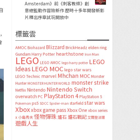
Amsterdam》前《刺客教條》創
自
意總監動作冒險新作 歷時十多年開發新影
片釋出序章試玩開放中
標籤雲
，
會
Blizzard
AMOC
BrickHeadz
elden ring
Biohazard
hearthstone
Gundam
Harry Potter
Iron Man
LEGO
LEGO
LEGO AMOC
lego harry potter
LEGO MOC
Ideas
lego star wars
Mhchan
marvel
MOC
LEGO Technic
Monster
monster strike
Hunter
MONSTER HUNTER WORLD
Nintendo Switch
Nintendo
Netflix
PlayStation 4
overwatch
PC
PlayStation 5
star wars
ps5
starfield
Pokemon
SDCC
Spider-man
Xbox
xbox game pass
Xbox One
xbox series
怪物彈珠
爐石
爐石戰記
x
小島秀夫
艾爾登法環
遊戲人生