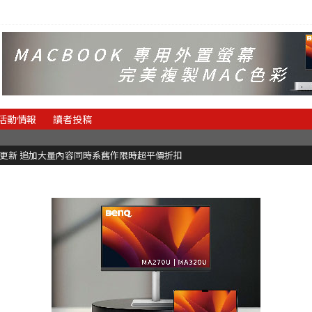
活動情報
讀者投稿
C更新 追加大量內容同時系舊作限時超平價折扣