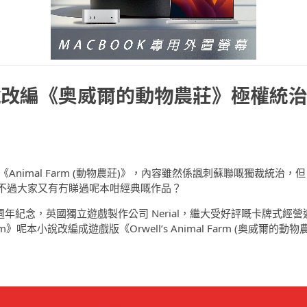
說改編《奥威爾的動物農莊》極權統
出版嘅《Animal Farm (動物農莊)》，內容雖然係諷刺蘇聯嘅獨裁統治，但
不過大家又有冇睇過呢本咁經典嘅作品？
 75 週年紀念，英國獨立遊戲製作公司 Nerial，繼大受好評嘅卡牌式經營
m》呢本小說改編成遊戲版《Orwell’s Animal Farm (奥威爾的動物