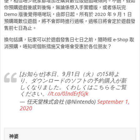
便，相信唔少玩家都增加左購買數位版遊戲嘅傾向。不過，假如
你預購遊戲後感到後悔，無論係想入手實體版，或者係玩完
Demo 版後覺得唔啱玩，由即日起，所有於 2020 年 9 月 1 日
預購嘅數位遊戲，將不會即時進行過帳，過帳日將會定於遊戲發
售前七日為止。
換句話講，玩家可以於遊戲發售日七日之前，隨時經 e-Shop 取
消預購，唔知呢個新措施又會唔會受惠於各位朋友？
[お知らせ]本日、9月1日（火）の15時よ
り、ダウンロードのソフトの予約購入が新
しくなりました。くわしくはこちらをご覧
ください。
//t.co/0IndErfGJk
— 任天堂株式会社 (@Nintendo)
September 1,
2020
神婆