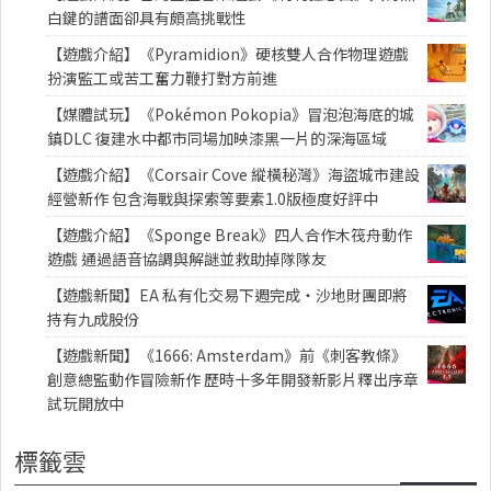
白鍵的譜面卻具有頗高挑戰性
【遊戲介紹】《Pyramidion》硬核雙人合作物理遊戲
扮演監工或苦工奮力鞭打對方前進
【媒體試玩】《Pokémon Pokopia》冒泡泡海底的城
鎮DLC 復建水中都市同場加映漆黑一片的深海區域
【遊戲介紹】《Corsair Cove 縱橫秘灣》海盜城市建設
經營新作 包含海戰與探索等要素1.0版極度好評中
【遊戲介紹】《Sponge Break》四人合作木筏舟動作
遊戲 通過語音協調與解謎並救助掉隊隊友
【遊戲新聞】EA 私有化交易下週完成・沙地財團即將
持有九成股份
【遊戲新聞】《1666: Amsterdam》前《刺客教條》
創意總監動作冒險新作 歷時十多年開發新影片釋出序章
試玩開放中
標籤雲