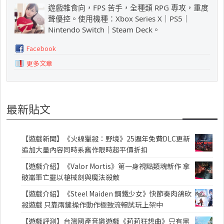
遊戲雜食向，FPS 苦手，全種類 RPG 專攻，重度
聲優控。使用機種：Xbox Series X｜PS5｜
Nintendo Switch｜Steam Deck。
Facebook
更多文章
最新貼文
【遊戲新聞】《火線獵殺：野境》25週年免費DLC更新
追加大量內容同時系舊作限時超平價折扣
【遊戲介紹】《Valor Mortis》第一身視點類魂新作 拿
破崙軍亡靈以槍械劍與魔法殺敵
【遊戲介紹】《Steel Maiden 鋼鐵少女》快節奏肉鴿砍
殺遊戲 只靠兩鍵操作動作極致流暢試玩上架中
【遊戲評測】台灣國產音樂遊戲《莉莉狂想曲》只有黑