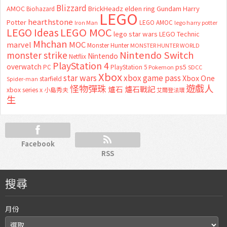
Blizzard
AMOC
BrickHeadz
elden ring
Gundam
Harry
Biohazard
LEGO
hearthstone
Potter
LEGO AMOC
lego harry potter
Iron Man
LEGO MOC
LEGO Ideas
lego star wars
LEGO Technic
Mhchan
marvel
MOC
Monster Hunter
MONSTER HUNTER WORLD
Nintendo Switch
monster strike
Nintendo
Netflix
PlayStation 4
overwatch
ps5
PC
PlayStation 5
Pokemon
SDCC
Xbox
star wars
xbox game pass
Xbox One
starfield
Spider-man
怪物彈珠
遊戲人
爐石
爐石戰記
xbox series x
小島秀夫
艾爾登法環
生
Facebook
RSS
搜尋
月份