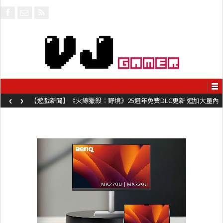
‹
›
【遊戲新聞】《火線獵殺：野境》25週年免費DLC更新 追加大量內
容同時系舊作限時超平價折扣