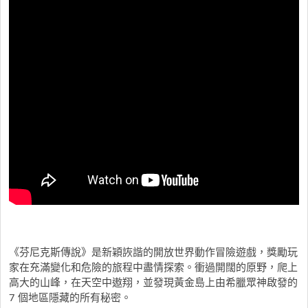
《芬尼克斯傳說》是新穎詼諧的開放世界動作冒險遊戲，獎勵玩
家在充滿變化和危險的旅程中盡情探索。衝過開闊的原野，爬上
高大的山峰，在天空中遨翔，並發現黃金島上由希臘眾神啟發的
7 個地區隱藏的所有秘密。