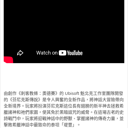
由創作《刺客教條：奧德賽》的 Ubisoft 魁北克工作室團隊開發
的《芬尼克斯傳說》是令人興奮的全新作品，將神話大冒險帶向
全新境界。玩家將扮演芬尼克斯這位長有翅膀的新半神去拯救希
臘諸神和祂們家園，使其免於黑暗詛咒的威脅。在這場古老的史
詩戰鬥中，玩家將迎戰神話中的野獸、掌握諸神的傳奇力量，並
擊敗希臘神話中最致命的泰坦「堤豐」。