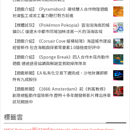
【遊戲介紹】《Pyramidion》硬核雙人合作物理遊戲
扮演監工或苦工奮力鞭打對方前進
【媒體試玩】《Pokémon Pokopia》冒泡泡海底的城
鎮DLC 復建水中都市同場加映漆黑一片的深海區域
【遊戲介紹】《Corsair Cove 縱橫秘灣》海盜城市建設
經營新作 包含海戰與探索等要素1.0版極度好評中
【遊戲介紹】《Sponge Break》四人合作木筏舟動作
遊戲 通過語音協調與解謎並救助掉隊隊友
【遊戲新聞】EA 私有化交易下週完成・沙地財團即將
持有九成股份
【遊戲新聞】《1666: Amsterdam》前《刺客教條》
創意總監動作冒險新作 歷時十多年開發新影片釋出序章
試玩開放中
標籤雲
Blizzard
AMOC
BrickHeadz
elden ring
Gundam
Harry
Biohazard