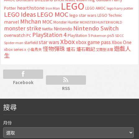
LEGO
hearthstone
Potter
LEGO AMOC
lego harry potter
Iron Man
LEGO MOC
LEGO Ideas
lego star wars
LEGO Technic
Mhchan
marvel
MOC
Monster Hunter
MONSTER HUNTER WORLD
Nintendo Switch
monster strike
Nintendo
Netflix
PlayStation 4
overwatch
ps5
PC
PlayStation 5
Pokemon
SDCC
Xbox
star wars
xbox game pass
Xbox One
starfield
Spider-man
怪物彈珠
遊戲人
爐石
爐石戰記
xbox series x
小島秀夫
艾爾登法環
生
Facebook
RSS
搜尋
月份