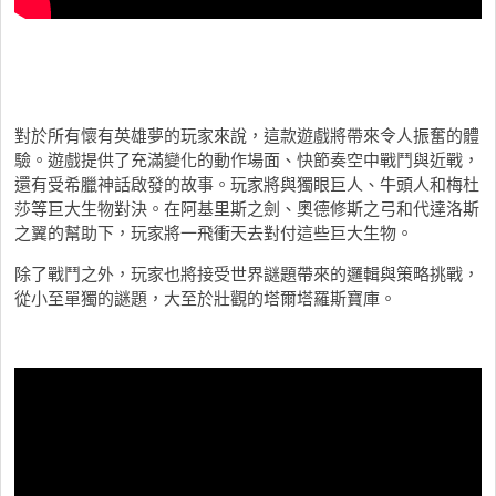
對於所有懷有英雄夢的玩家來說，這款遊戲將帶來令人振奮的體
驗。遊戲提供了充滿變化的動作場面、快節奏空中戰鬥與近戰，
還有受希臘神話啟發的故事。玩家將與獨眼巨人、牛頭人和梅杜
莎等巨大生物對決。在阿基里斯之劍、奧德修斯之弓和代達洛斯
之翼的幫助下，玩家將一飛衝天去對付這些巨大生物。
除了戰鬥之外，玩家也將接受世界謎題帶來的邏輯與策略挑戰，
從小至單獨的謎題，大至於壯觀的塔爾塔羅斯寶庫。