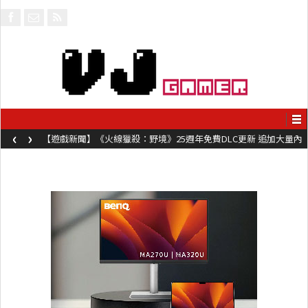
‹
›
【遊戲新聞】《火線獵殺：野境》25週年免費DLC更新 追加大量內
容同時系舊作限時超平價折扣