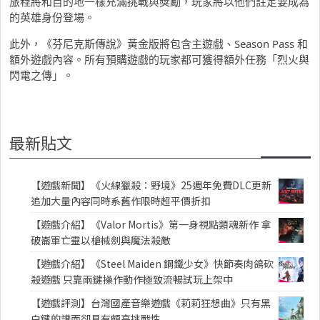
旅程將和目的地一樣充滿挑戰與獎勵，玩家將以他們註定要成為
的英雄身份登場。
此外，《芬尼克斯傳說》黃金版將包含主遊戲、Season Pass 和
額外遊戲內容。所有預購遊戲的玩家都可獲得額外任務「烈火與
閃電之傳」。
最新貼文
【遊戲新聞】《火線獵殺：野境》25週年免費DLC更新
追加大量內容同時系舊作限時超平價折扣
【遊戲介紹】《Valor Mortis》第一身視點類魂新作 拿
破崙軍亡靈以槍械劍與魔法殺敵
【遊戲介紹】《Steel Maiden 鋼鐵少女》快節奏肉鴿砍
殺遊戲 只靠兩鍵操作動作極致流暢試玩上架中
【遊戲評測】台灣國產音樂遊戲《莉莉狂想曲》只有黑
白鍵的譜面卻具有頗高挑戰性