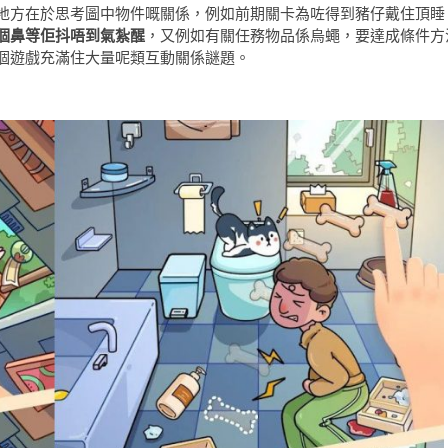
地方在於思考圖中物件嘅關係，例如前期關卡為咗得到豬仔戴住頂睡
個鼻等佢抖唔到氣紮醒
，又例如有關任務物品係烏蠅，要達成條件方
個遊戲充滿住大量呢類互動關係謎題。