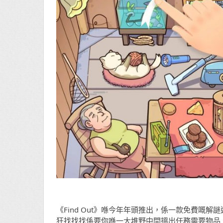
《Find Out》喺今年年頭推出，係一款免費嘅
狂找找找係要你喺一大堆野中間搵出任務需要物品，找