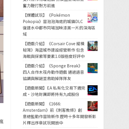
奮力鞭打對方前進
【媒體試玩】《Pokémon
Pokopia》冒泡泡海底的城鎮DLC
復建水中都市同場加映漆黑一片的深海區
域
【遊戲介紹】《Corsair Cove 縱橫
秘灣》海盜城市建設經營新作 包含
海戰與探索等要素1.0版極度好評中
【遊戲介紹】《Sponge Break》
四人合作木筏舟動作遊戲 通過語音
協調與解謎並救助掉隊隊友
【遊戲新聞】EA 私有化交易下週完
成・沙地財團即將持有九成股份
【遊戲新聞】《1666:
Amsterdam》前《刺客教條》創
意總監動作冒險新作 歷時十多年開發新影
瘋
片釋出序章試玩開放中
賺