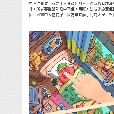
中咬住個波，就要比舊骨頭佢咁。不過遊戲有趣嘅
帽，所以要整醒熟睡中嘅佢，用嘅方法就係
撳實佢
係令到畫中人物屙屎，因為臭味而引烏蠅入屋，整