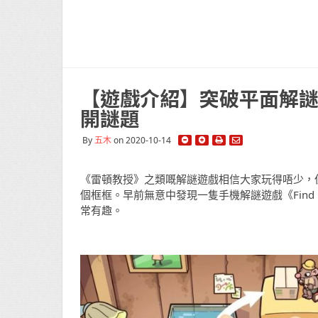
【遊戲介紹】突破平面解謎框
開謎題
By
五木
on 2020-10-14
《雷頓教授》之類嘅解謎遊戲相信大家玩得唔少，
個框框。早前無意中發現一隻手機解謎遊戲《Find
常有趣。