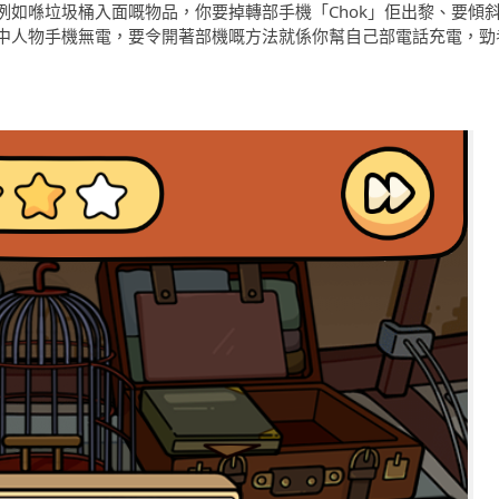
如喺垃圾桶入面嘅物品，你要掉轉部手機「Chok」佢出黎、要傾
中人物手機無電，要令開著部機嘅方法就係你幫自己部電話充電，勁