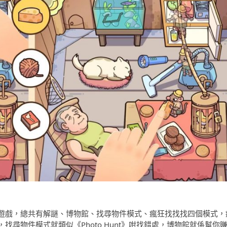
解謎遊戲，總共有解謎、博物館、找尋物件模式、瘋狂找找找四個模式，
尋物件模式就類似《Photo Hunt》咁找錯處，博物館就係幫你