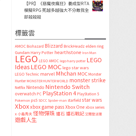
【PR】《惡魔夜瘋狂》養成型RTA
模擬RPG 死越多越強大不分敵我全
部殺殺殺
標籤雲
Blizzard
AMOC
BrickHeadz
elden ring
Biohazard
hearthstone
Gundam
Harry Potter
Iron Man
LEGO
LEGO
LEGO AMOC
lego harry potter
LEGO MOC
Ideas
lego star wars
Mhchan
marvel
MOC
LEGO Technic
Monster
monster strike
Hunter
MONSTER HUNTER WORLD
Nintendo Switch
Nintendo
Netflix
PlayStation 4
overwatch
PC
PlayStation 5
star wars
ps5
starfield
Pokemon
SDCC
Spider-man
Xbox
xbox game pass
Xbox One
xbox series
怪物彈珠
爐石
爐石戰記
x
小島秀夫
艾爾登法環
遊戲人生