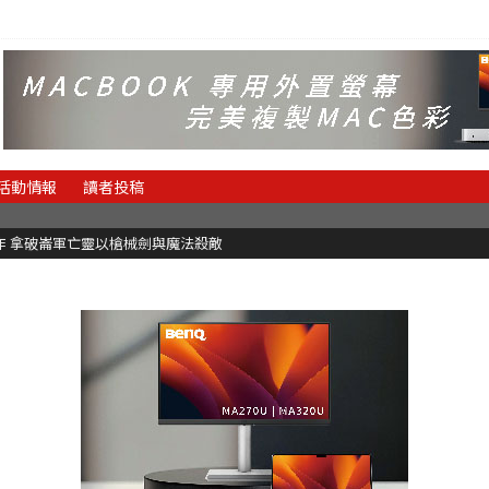
活動情報
讀者投稿
魂新作 拿破崙軍亡靈以槍械劍與魔法殺敵