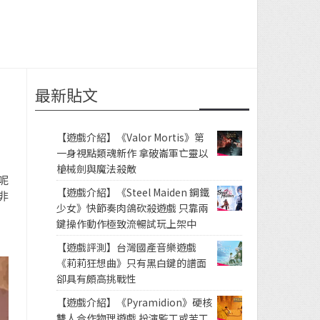
最新貼文
【遊戲介紹】《Valor Mortis》第
一身視點類魂新作 拿破崙軍亡靈以
槍械劍與魔法殺敵
呢
【遊戲介紹】《Steel Maiden 鋼鐵
非
少女》快節奏肉鴿砍殺遊戲 只靠兩
鍵操作動作極致流暢試玩上架中
【遊戲評測】台灣國產音樂遊戲
《莉莉狂想曲》只有黑白鍵的譜面
卻具有頗高挑戰性
【遊戲介紹】《Pyramidion》硬核
雙人合作物理遊戲 扮演監工或苦工