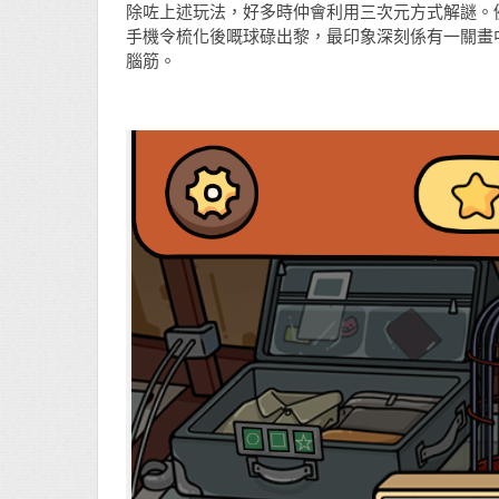
除咗上述玩法，好多時仲會利用三次元方式解謎。例
手機令梳化後嘅球碌出黎，最印象深刻係有一關畫
腦筋。