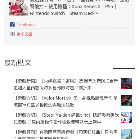
聲優控。使用機種：Xbox Series X｜PS5｜
Nintendo Switch｜Steam Deck。
Facebook
更多文章
最新貼文
【遊戲新聞】《火線獵殺：野境》25週年免費DLC更新
追加大量內容同時系舊作限時超平價折扣
【遊戲介紹】《Valor Mortis》第一身視點類魂新作 拿
破崙軍亡靈以槍械劍與魔法殺敵
【遊戲介紹】《Steel Maiden 鋼鐵少女》快節奏肉鴿砍
殺遊戲 只靠兩鍵操作動作極致流暢試玩上架中
【遊戲評測】台灣國產音樂遊戲《莉莉狂想曲》只有黑
白鍵的譜面卻具有頗高挑戰性