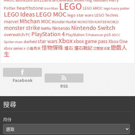
Biohazard
LEGO
hearthstone
Potter
LEGO AMOC
lego harry potter
Iron Man
LEGO MOC
LEGO Ideas
lego star wars
LEGO Technic
Mhchan
marvel
MOC
Monster Hunter
MONSTER HUNTER WORLD
Nintendo Switch
monster strike
Nintendo
Netflix
PlayStation 4
overwatch
ps5
PC
PlayStation 5
Pokemon
SDCC
Xbox
star wars
xbox game pass
Xbox One
starfield
Spider-man
怪物彈珠
遊戲人
爐石
爐石戰記
xbox series x
小島秀夫
艾爾登法環
生
Facebook
RSS
搜尋
月份