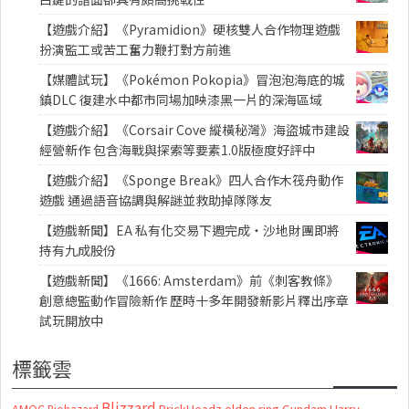
【遊戲介紹】《Pyramidion》硬核雙人合作物理遊戲
扮演監工或苦工奮力鞭打對方前進
【媒體試玩】《Pokémon Pokopia》冒泡泡海底的城
鎮DLC 復建水中都市同場加映漆黑一片的深海區域
【遊戲介紹】《Corsair Cove 縱橫秘灣》海盜城市建設
經營新作 包含海戰與探索等要素1.0版極度好評中
【遊戲介紹】《Sponge Break》四人合作木筏舟動作
遊戲 通過語音協調與解謎並救助掉隊隊友
【遊戲新聞】EA 私有化交易下週完成・沙地財團即將
持有九成股份
【遊戲新聞】《1666: Amsterdam》前《刺客教條》
創意總監動作冒險新作 歷時十多年開發新影片釋出序章
試玩開放中
標籤雲
Blizzard
AMOC
BrickHeadz
elden ring
Gundam
Harry