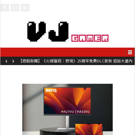
‹
›
【遊戲新聞】《火線獵殺：野境》25週年免費DLC更新 追加大量內
容同時系舊作限時超平價折扣