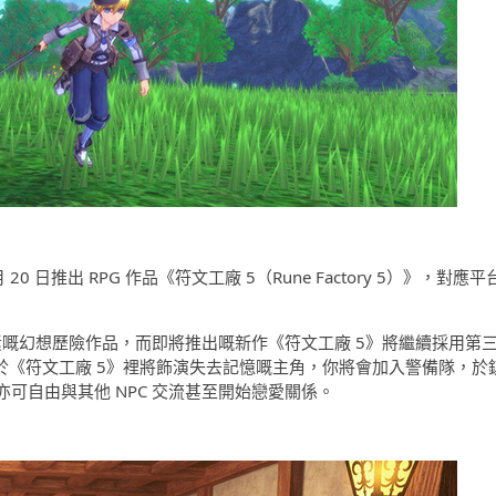
 5 月 20 日推出 RPG 作品《符文工廠 5（Rune Factory 5）》，對應平
元素嘅幻想歷險作品，而即將推出嘅新作《符文工廠 5》將繼續採用第
家於《符文工廠 5》裡將飾演失去記憶嘅主角，你將會加入警備隊，於
可自由與其他 NPC 交流甚至開始戀愛關係。