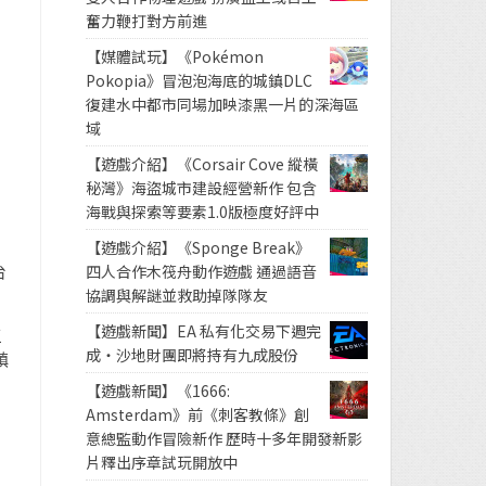
奮力鞭打對方前進
【媒體試玩】《Pokémon
Pokopia》冒泡泡海底的城鎮DLC
復建水中都市同場加映漆黑一片的深海區
域
【遊戲介紹】《Corsair Cove 縱橫
秘灣》海盜城市建設經營新作 包含
海戰與探索等要素1.0版極度好評中
【遊戲介紹】《Sponge Break》
台
四人合作木筏舟動作遊戲 通過語音
協調與解謎並救助掉隊隊友
【遊戲新聞】EA 私有化交易下週完
三
成・沙地財團即將持有九成股份
鎮
【遊戲新聞】《1666:
Amsterdam》前《刺客教條》創
意總監動作冒險新作 歷時十多年開發新影
片釋出序章試玩開放中