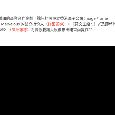
表與中國騰訊的商業合作企劃，騰訊控股設於香港嘅子公司 Image Frame
為 Marvelous 的最高持份人（
詳細報導
）。《符文工廠 5》以及即將
大地》（
詳細報導
）將會係騰訊入股後推出嘅首兩隻作品。