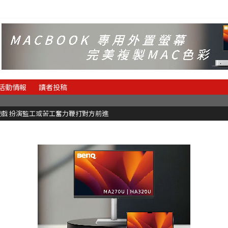
活動情報
讀者投稿
理遊戲 扮演監工或苦工奮力鞭打對方前進