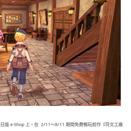
亦可以於日版 e-Shop 上，在 2/11～8/11 期間免費暢玩前作《符文工廠