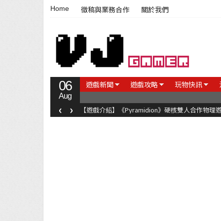
Home
徵稿與業務合作
關於我們
06
遊戲新聞
遊戲攻略
玩物快訊
Aug
‹
›
【遊戲介紹】《Pyramidion》硬核雙人合作物