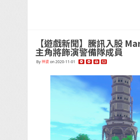
【遊戲新聞】騰訊入股 Mar
主角將飾演警備隊成員
By
神婆
on 2020-11-01