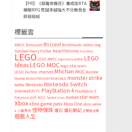
【PR】《惡魔夜瘋狂》養成型RTA
模擬RPG 死越多越強大不分敵我全
部殺殺殺
標籤雲
Blizzard
AMOC
BrickHeadz
elden ring
Biohazard
hearthstone
Gundam
Harry Potter
Iron Man
LEGO
LEGO
LEGO AMOC
lego harry potter
LEGO MOC
Ideas
lego star wars
Mhchan
marvel
MOC
LEGO Technic
Monster
monster strike
Hunter
MONSTER HUNTER WORLD
Nintendo Switch
Nintendo
Netflix
PlayStation 4
overwatch
PC
PlayStation 5
star wars
ps5
starfield
Pokemon
SDCC
Spider-man
Xbox
xbox game pass
Xbox One
xbox series
怪物彈珠
爐石
爐石戰記
x
小島秀夫
艾爾登法環
遊戲人生