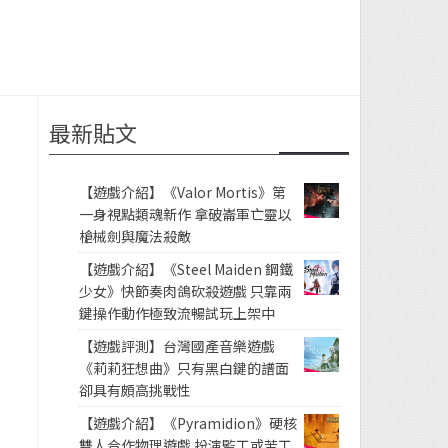
最新貼文
》
【遊戲介紹】《Valor Mortis》第
一身視點類魂新作 拿破崙軍亡靈以
槍械劍與魔法殺敵
【遊戲介紹】《Steel Maiden 鋼鐵
少女》快節奏肉鴿砍殺遊戲 只靠兩
鍵操作動作極致流暢試玩上架中
【遊戲評測】台灣國產音樂遊戲
《莉莉狂想曲》只有黑白鍵的譜面
卻具有頗高挑戰性
【遊戲介紹】《Pyramidion》硬核
雙人合作物理遊戲 扮演監工或苦工